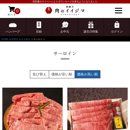
領収書がマイページよりダウンロード出来るようになりました
0
カート
ゲスト 様こんにちは
ログイン
ハンバーグ
目録
お中元
誕生日特集
ログイン
HOME
常陸牛
すき焼き
サーロイン
サーロイン
並び替え
価格が安い順
価格が高い順