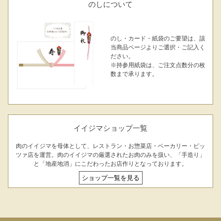
のしについて
出産内祝い
結婚内祝い
法事・香典返し
のし・カード・紙袋のご要望は、該
長寿祝い
高級肉ギフト
法人ギフト
当商品ページよりご選択・ご記入く
ださい。
※持参用紙袋は、ご注文点数分の枚
LINEギフト
ふるさと納税
数まで承ります。
イイジマショップ一覧
肉のイイジマを母体として、レストラン・お惣菜店・ベーカリー・ピッ
ツァ店を運営。肉のイイジマの厳選されたお肉のみを扱い、「手造り」
と「地産地消」にこだわったお店作りとなっております。
ショップ一覧を見る