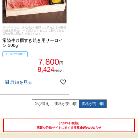
サーロインは、きめ細かい霜降りと柔らかさが特徴
の最上級部位。 すき焼きにすることで脂の甘みと
旨味が最大限に引き出されます。
常陸牛吟撰すき焼き用サーロイ
ン 300g
クール便でお届け
7,800
円
8,424
(
円税込)
詳細を見る
並び替え
価格が安い順
価格が高い順
029-254-2441
受付：9:00～17:30
(日曜日を除く)
お問合せフォーム
（7月24日更新）
悪質な詐欺サイトに対する注意喚起のお知らせ