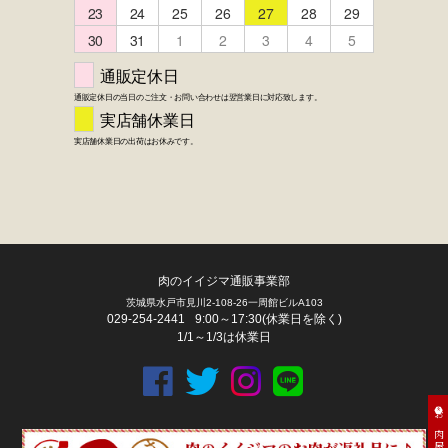
FACEBOOK
twitter
instagram
LINE
肉のイイジマ通販事業部
茨城県水戸市見川2-108-26一周館ビルA103
029-254-2441
9:00～17:30(休業日を除く)
1/1～1/3は休業日
お肉屋さん