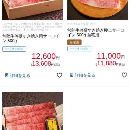
法人の方へ
レトルトカレー
よくある質問
シャルキュトリー
ステーキでよく使用される極上の柔らかさ・濃厚さ
とろけるような柔らかさ
を誇るサーロインの部位を、贅沢にすきやきで味う
常陸牛吟撰すき焼き極上サーロ
ことの出来る品。まさに極上の一品です。
食べ方レシピ
イン 500g 自宅用
常陸牛吟撰すき焼き用サーロイ
コーンスープ
ン 500g
自宅用
焼き方レシピ
クール便でお届け
クール便でお届け
目録ギフト
11,000
12,600
円
円
レビュー一覧
11,880
13,608
(
円税込)
(
円税込)
手造りタレ
ご予算から選ぶ
詳細を見る
詳細を見る
プレミアムギフト
牛肉部位一覧
商品券
ギフトカテゴリー一覧