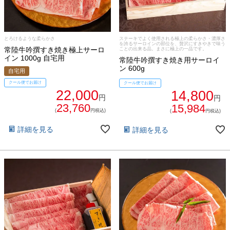
ご注文ガイド
とろけるような柔らかさ
ステーキでよく使用される極上の柔らかさ・濃厚さ
を誇るサーロインの部位を、贅沢にすきやきで味う
常陸牛吟撰すき焼き極上サーロ
ことの出来る品。まさに極上の一品です。
食べ方からから探す
配送・送料
イン 1000g 自宅用
常陸牛吟撰すき焼き用サーロイ
ン 600g
自宅用
すき焼き
クール便でお届け
熨斗・カード
クール便でお届け
22,000
14,800
円
円
しゃぶしゃぶ
23,760
15,984
(
円税込)
(
円税込)
イイジマとは
焼き肉
詳細を見る
詳細を見る
常陸牛とは？
BBQ
ショップ一覧
ステーキ
マイページ
ハンバーグ
ゴルフコンペ
みそ漬け