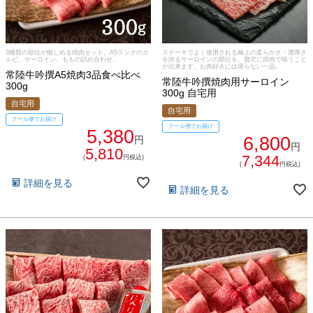
ご注文ガイド
3種類の部位が愉しめる焼肉セット。A5ランクのカ
ステーキでよく使用される極上の柔らかさ・濃厚さ
ルビ、サーロイン、ももの詰め合わせ。
を誇るサーロインの部位を、贅沢に焼肉で味うこと
が出来ます。お肉好きには堪らない一品。
常陸牛吟撰A5焼肉3品食べ比べ
食べ方からから探す
配送・送料
常陸牛吟撰焼肉用サーロイン
300g
300g 自宅用
自宅用
すき焼き
自宅用
熨斗・カード
クール便でお届け
クール便でお届け
5,380
6,800
円
しゃぶしゃぶ
円
5,810
イイジマとは
7,344
(
円税込)
(
円税込)
焼き肉
詳細を見る
詳細を見る
常陸牛とは？
BBQ
ショップ一覧
ステーキ
マイページ
ハンバーグ
ゴルフコンペ
みそ漬け