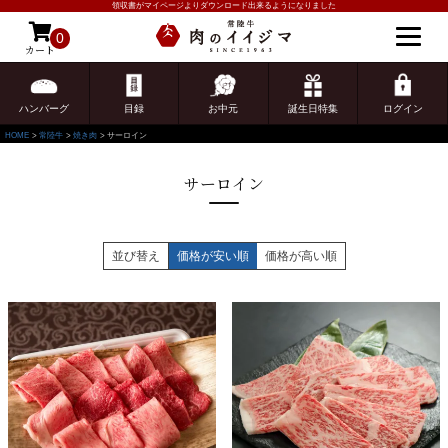
領収書がマイページよりダウンロード出来るようになりました
0
カート
ゲスト 様こんにちは
ログイン
ハンバーグ
目録
お中元
誕生日特集
ログイン
HOME
常陸牛
焼き肉
サーロイン
サーロイン
並び替え
価格が安い順
価格が高い順