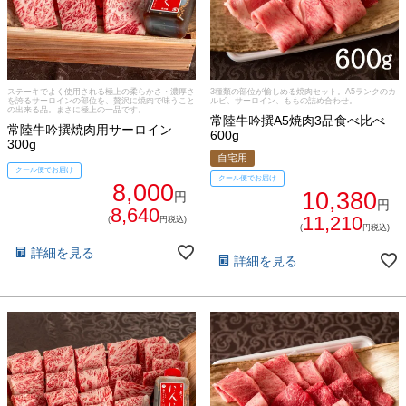
法人の方へ
レトルトカレー
よくある質問
シャルキュトリー
ステーキでよく使用される極上の柔らかさ・濃厚さ
3種類の部位が愉しめる焼肉セット。A5ランクのカ
を誇るサーロインの部位を、贅沢に焼肉で味うこと
ルビ、サーロイン、ももの詰め合わせ。
食べ方レシピ
の出来る品。まさに極上の一品です。
常陸牛吟撰A5焼肉3品食べ比べ
コーンスープ
常陸牛吟撰焼肉用サーロイン
600g
300g
焼き方レシピ
自宅用
目録ギフト
クール便でお届け
クール便でお届け
8,000
10,380
レビュー一覧
円
円
8,640
手造りタレ
11,210
(
円税込)
(
円税込)
ご予算から選ぶ
詳細を見る
プレミアムギフト
詳細を見る
牛肉部位一覧
商品券
ギフトカテゴリー一覧