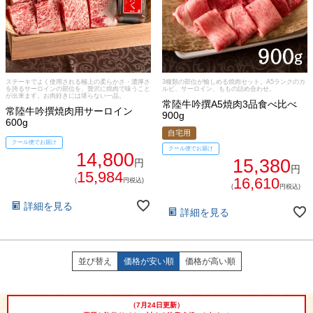
ステーキでよく使用される極上の柔らかさ・濃厚さ
3種類の部位が愉しめる焼肉セット。A5ランクのカ
を誇るサーロインの部位を、贅沢に焼肉で味うこと
ルビ、サーロイン、ももの詰め合わせ。
が出来ます。お肉好きには堪らない一品。
常陸牛吟撰A5焼肉3品食べ比べ
常陸牛吟撰焼肉用サーロイン
900g
600g
自宅用
クール便でお届け
クール便でお届け
14,800
15,380
円
円
15,984
16,610
(
円税込)
(
円税込)
詳細を見る
詳細を見る
029-254-2441
並び替え
価格が安い順
価格が高い順
受付：9:00～17:30
(日曜日を除く)
お問合せフォーム
（7月24日更新）