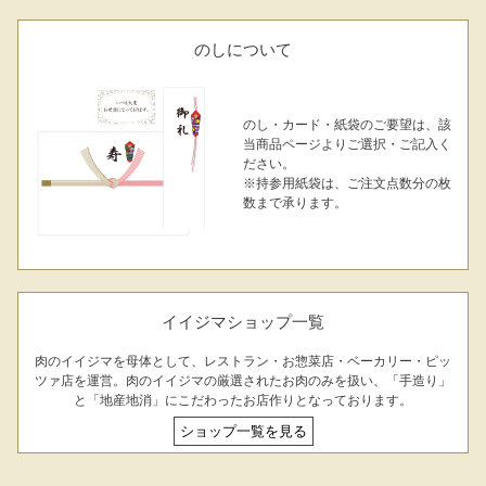
ト
のしについて
出産内祝い
結婚内祝い
法事・香典返し
長寿祝い
高級肉ギフト
法人ギフト
のし・カード・紙袋のご要望は、該
当商品ページよりご選択・ご記入く
ださい。
LINEギフト
ふるさと納税
※持参用紙袋は、ご注文点数分の枚
数まで承ります。
イイジマショップ一覧
肉のイイジマを母体として、レストラン・お惣菜店・ベーカリー・ピッ
ツァ店を運営。肉のイイジマの厳選されたお肉のみを扱い、「手造り」
と「地産地消」にこだわったお店作りとなっております。
ショップ一覧を見る