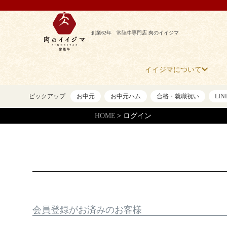
創業62年 常陸牛専門店 肉のイイジマ
イイジマについて
ピックアップ
お中元
お中元ハム
合格・就職祝い
LI
HOME
ログイン
会員登録がお済みのお客様