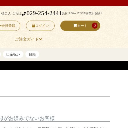
029-254-2441
 様こんにちは
受付:9:00～17:30
※休業日を除く
0
会員登録
ログイン
カート
ご注文ガイド
出産祝い
目録
録がお済みでないお客様