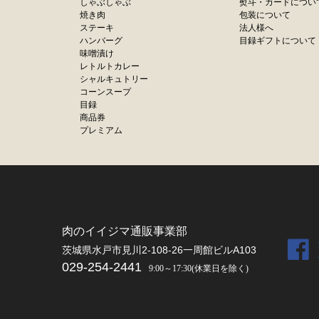
しゃぶしゃぶ
熨斗・カードについ
焼き肉
包装について
ステーキ
法人様へ
ハンバーグ
目録ギフトについて
味噌漬け
レトルトカレー
シャルキュトリー
コーンスープ
目録
商品券
プレミアム
肉のイイジマ通販事業部
茨城県水戸市見川2-108-26一周館ビルA103
029-254-2441
9:00～17:30(休業日を除く)