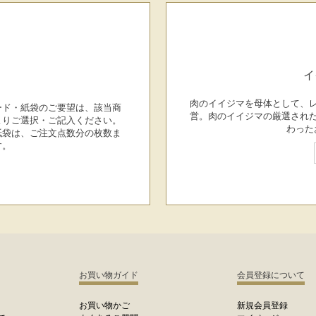
イ
肉のイイジマを母体として、
ード・紙袋のご要望は、該当商
営。肉のイイジマの厳選され
よりご選択・ご記入ください。
わった
紙袋は、ご注文点数分の枚数ま
す。
お買い物ガイド
会員登録について
お買い物かご
新規会員登録