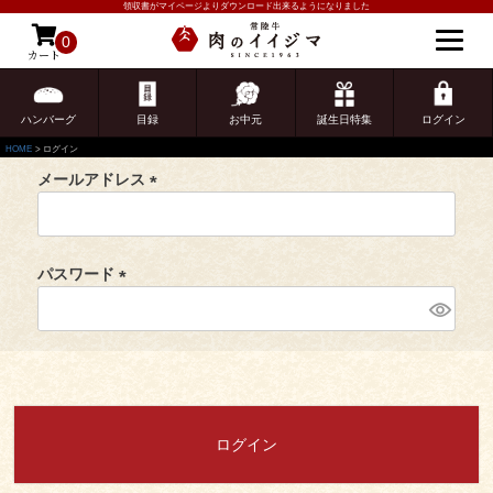
領収書がマイページよりダウンロード出来るようになりました
ログイン
0
カート
ゲスト 様こんにちは
会員登録がお済みのお客様
ログイン
ハンバーグ
目録
お中元
誕生日特集
ログイン
HOME
ログイン
メールアドレス
(
必
須
パスワード
)
(
必
ご注文ガイド
須
)
食べ方からから探す
配送・送料
すき焼き
ログイン
熨斗・カード