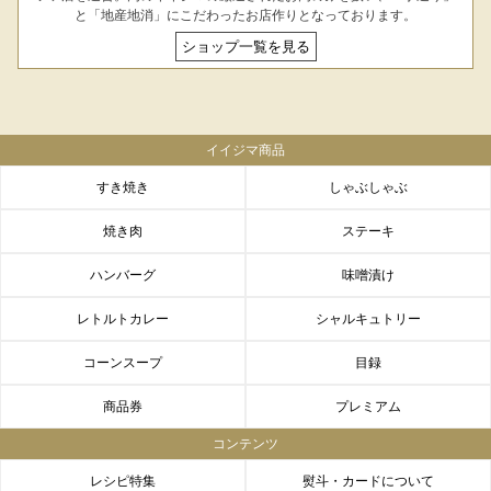
LINEギフト
ふるさと納税
と「地産地消」にこだわったお店作りとなっております。
ショップ一覧を見る
イイジマ商品
すき焼き
しゃぶしゃぶ
焼き肉
ステーキ
ハンバーグ
味噌漬け
レトルトカレー
シャルキュトリー
コーンスープ
目録
商品券
プレミアム
コンテンツ
レシピ特集
熨斗・カードについて