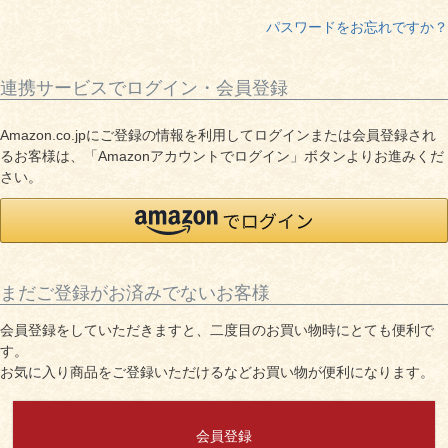
しゃぶしゃぶ
イイジマとは
パスワードをお忘れですか？
焼き肉
常陸牛とは？
連携サービスでログイン・会員登録
BBQ
ショップ一覧
Amazon.co.jpにご登録の情報を利用してログインまたは会員登録され
ステーキ
るお客様は、「Amazonアカウントでログイン」ボタンよりお進みくだ
マイページ
さい。
ハンバーグ
ゴルフコンペ
みそ漬け
法人の方へ
レトルトカレー
まだご登録がお済みでないお客様
よくある質問
会員登録をしていただきますと、二度目のお買い物時にとても便利で
シャルキュトリー
す。
食べ方レシピ
お気に入り商品をご登録いただけるなどお買い物が便利になります。
コーンスープ
焼き方レシピ
目録ギフト
会員登録