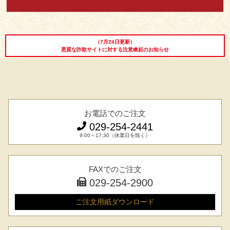
レビュー一覧
手造りタレ
ご予算から選ぶ
プレミアムギフト
（7月24日更新）
悪質な詐欺サイトに対する注意喚起のお知らせ
牛肉部位一覧
商品券
ギフトカテゴリー一覧
お電話でのご注文
029-254-2441
9:00～17:30（休業日を除く）
FAXでのご注文
029-254-2900
ご注文用紙
ダウンロード
029-254-2441
受付：9:00～17:30
(日曜日を除く)