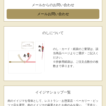
お問合せフォーム
メールからのお問い合わせ
メール
お問い合わせ
のしについて
のし・カード・紙袋のご要望は、該
当商品ページよりご選択・ご記入く
シーン別特集
ださい。
※持参用紙袋は、ご注文点数分の枚
お中元ギフト
お中元ハムギフ
誕生日ギフト
数まで承ります。
ト
出産内祝い
結婚内祝い
法事・香典返し
イイジマショップ一覧
長寿祝い
高級肉ギフト
法人ギフト
肉のイイジマを母体として、レストラン・お惣菜店・ベーカリー・ピッ
ツァ店を運営。肉のイイジマの厳選されたお肉のみを扱い、「手造り」