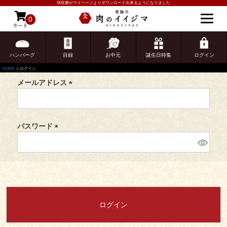
領収書がマイページよりダウンロード出来るようになりました
ログイン
0
カート
ゲスト 様こんにちは
会員登録がお済みのお客様
ログイン
ハンバーグ
目録
お中元
誕生日特集
ログイン
HOME
ログイン
メールアドレス
(
必
須
パスワード
)
(
必
ご注文ガイド
須
)
食べ方からから探す
配送・送料
すき焼き
ログイン
熨斗・カード