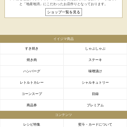
LINEギフト
ふるさと納税
と「地産地消」にこだわったお店作りとなっております。
ショップ一覧を見る
イイジマ商品
すき焼き
しゃぶしゃぶ
焼き肉
ステーキ
ハンバーグ
味噌漬け
レトルトカレー
シャルキュトリー
コーンスープ
目録
商品券
プレミアム
コンテンツ
レシピ特集
熨斗・カードについて