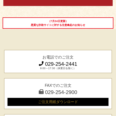
レビュー一覧
手造りタレ
ご予算から選ぶ
プレミアムギフト
（7月24日更新）
悪質な詐欺サイトに対する注意喚起のお知らせ
牛肉部位一覧
商品券
ギフトカテゴリー一覧
お電話でのご注文
029-254-2441
9:00～17:30（休業日を除く）
FAXでのご注文
029-254-2900
ご注文用紙
ダウンロード
029-254-2441
受付：9:00～17:30
(日曜日を除く)