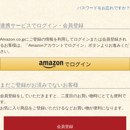
しゃぶしゃぶ
イイジマとは
パスワードをお忘れですか？
焼き肉
常陸牛とは？
連携サービスでログイン・会員登録
BBQ
ショップ一覧
Amazon.co.jpにご登録の情報を利用してログインまたは会員登録され
ステーキ
るお客様は、「Amazonアカウントでログイン」ボタンよりお進みくだ
マイページ
さい。
ハンバーグ
ゴルフコンペ
みそ漬け
法人の方へ
レトルトカレー
まだご登録がお済みでないお客様
よくある質問
会員登録をしていただきますと、二度目のお買い物時にとても便利で
シャルキュトリー
す。
食べ方レシピ
お気に入り商品をご登録いただけるなどお買い物が便利になります。
コーンスープ
焼き方レシピ
目録ギフト
会員登録