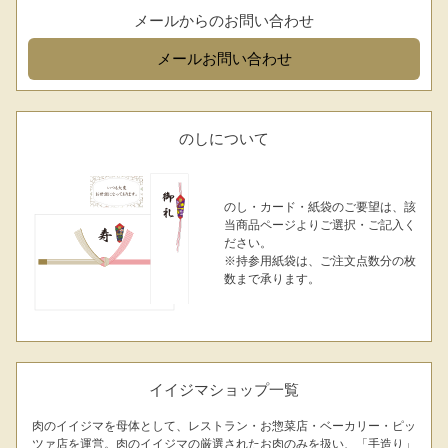
お問合せフォーム
メールからのお問い合わせ
メール
お問い合わせ
のしについて
のし・カード・紙袋のご要望は、該
当商品ページよりご選択・ご記入く
シーン別特集
ださい。
※持参用紙袋は、ご注文点数分の枚
お中元ギフト
お中元ハムギフ
誕生日ギフト
数まで承ります。
ト
出産内祝い
結婚内祝い
法事・香典返し
イイジマショップ一覧
長寿祝い
高級肉ギフト
法人ギフト
肉のイイジマを母体として、レストラン・お惣菜店・ベーカリー・ピッ
ツァ店を運営。肉のイイジマの厳選されたお肉のみを扱い、「手造り」