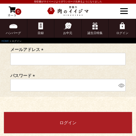
領収書がマイページよりダウンロード出来るようになりました
ログイン
0
カート
ゲスト 様こんにちは
会員登録がお済みのお客様
ログイン
ハンバーグ
目録
お中元
誕生日特集
ログイン
HOME
ログイン
メールアドレス
(
必
須
パスワード
)
(
必
ご注文ガイド
須
)
食べ方からから探す
配送・送料
すき焼き
ログイン
熨斗・カード