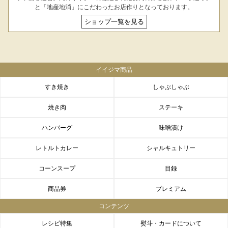
LINEギフト
ふるさと納税
と「地産地消」にこだわったお店作りとなっております。
ショップ一覧を見る
イイジマ商品
すき焼き
しゃぶしゃぶ
焼き肉
ステーキ
ハンバーグ
味噌漬け
レトルトカレー
シャルキュトリー
コーンスープ
目録
商品券
プレミアム
コンテンツ
レシピ特集
熨斗・カードについて