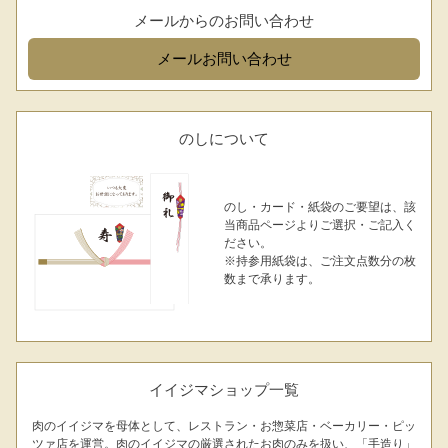
お問合せフォーム
メールからのお問い合わせ
メール
お問い合わせ
のしについて
のし・カード・紙袋のご要望は、該
当商品ページよりご選択・ご記入く
シーン別特集
ださい。
※持参用紙袋は、ご注文点数分の枚
お中元ギフト
お中元ハムギフ
誕生日ギフト
数まで承ります。
ト
出産内祝い
結婚内祝い
法事・香典返し
イイジマショップ一覧
長寿祝い
高級肉ギフト
法人ギフト
肉のイイジマを母体として、レストラン・お惣菜店・ベーカリー・ピッ
ツァ店を運営。肉のイイジマの厳選されたお肉のみを扱い、「手造り」