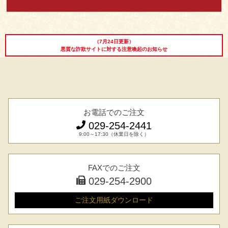
レビュー一覧
手造りタレ
ご予算から選ぶ
プレミアムギフト
（7月24日更新）
悪質な詐欺サイトに対する注意喚起のお知らせ
牛肉部位一覧
商品券
ギフトカテゴリー一覧
お電話でのご注文
029-254-2441
9:00～17:30（休業日を除く）
FAXでのご注文
029-254-2900
ご注文用紙
ダウンロード
029-254-2441
受付：9:00～17:30
(日曜日を除く)