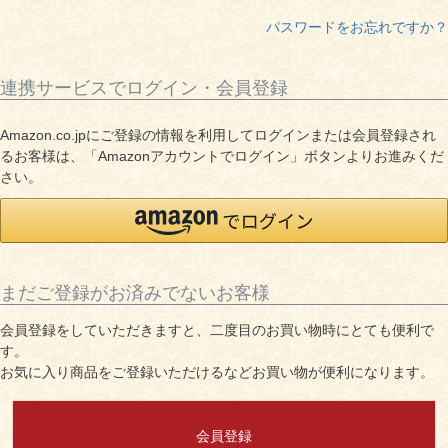
しゃぶしゃぶ
イイジマとは
パスワードをお忘れですか？
焼き肉
常陸牛とは？
連携サービスでログイン・会員登録
BBQ
ショップ一覧
Amazon.co.jpにご登録の情報を利用してログインまたは会員登録され
ステーキ
るお客様は、「Amazonアカウントでログイン」ボタンよりお進みくだ
マイページ
さい。
ハンバーグ
ゴルフコンペ
みそ漬け
法人の方へ
レトルトカレー
まだご登録がお済みでないお客様
よくある質問
会員登録をしていただきますと、二度目のお買い物時にとても便利で
シャルキュトリー
す。
食べ方レシピ
お気に入り商品をご登録いただけるなどお買い物が便利になります。
コーンスープ
焼き方レシピ
目録ギフト
会員登録