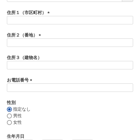
よくある質問
必
シャルキュトリー
須
住所１（市区町村）
食べ方レシピ
)
(
コーンスープ
必
焼き方レシピ
須
住所２（番地）
目録ギフト
)
(
レビュー一覧
必
手造りタレ
須
住所３（建物名）
ご予算から選ぶ
)
プレミアムギフト
牛肉部位一覧
お電話番号
商品券
(
必
ギフトカテゴリー一覧
須
性別
)
指定なし
男性
女性
生年月日