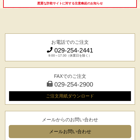
悪質な詐欺サイトに対する注意喚起のお知らせ
お電話でのご注文
029-254-2441
9:00～17:30（休業日を除く）
シーン別特集
お中元ギフト
お中元ハムギフ
誕生日ギフト
FAXでのご注文
ト
029-254-2900
出産内祝い
結婚内祝い
法事・香典返し
ご注文用紙
ダウンロード
長寿祝い
高級肉ギフト
法人ギフト
メールからのお問い合わせ
LINEギフト
ふるさと納税
メール
お問い合わせ