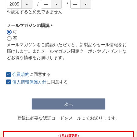
※設定すると変更できません
メールマガジンの購読
可
(
否
必
メールマガジンをご購読いただくと、新製品やセール情報をお
須
届けします。またメールマガジン限定クーポンやプレゼントな
)
どお得な情報をお届けします。
029-254-2441
会員規約
に同意する
受付：9:00～17:30
(日曜日を除く)
個人情報保護方針
に同意する
お問合せフォーム
次へ
登録に必要な認証コードをメールにてお送りします。
（7月24日更新）