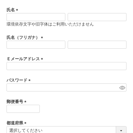
氏名
食べ方からから探す
配送・送料
(
必
環境依存文字や旧字体はご利用いただけません
すき焼き
須
熨斗・カード
)
氏名（フリガナ）
しゃぶしゃぶ
(
イイジマとは
必
焼き肉
須
Ｅメールアドレス
常陸牛とは？
)
(
BBQ
必
ショップ一覧
須
パスワード
ステーキ
)
(
マイページ
必
ハンバーグ
須
郵便番号
ゴルフコンペ
)
(
みそ漬け
必
法人の方へ
須
都道府県
レトルトカレー
)
(