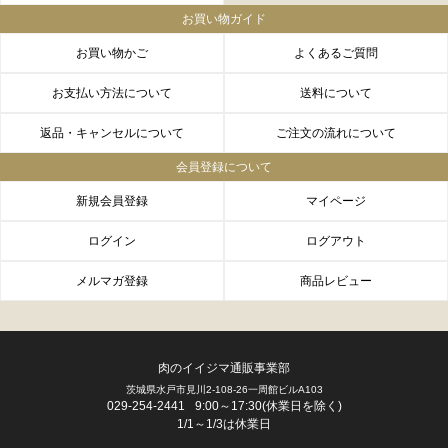
お買い物ガイド
お買い物かご
よくあるご質問
お支払い方法について
送料について
返品・キャンセルについて
ご注文の流れについて
会員登録について
新規会員登録
マイページ
ログイン
ログアウト
メルマガ登録
商品レビュー
肉のイイジマ通販事業部
茨城県水戸市見川2-108-26一周館ビルA103
FACEBOOK
twitter
instagram
LINE
029-254-2441
9:00～17:30(休業日を除く)
1/1～1/3は休業日