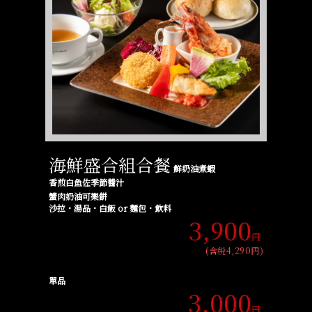
海鮮盛合組合餐
鮮奶油煮蝦
香煎白鱼佐季節醬汁
蟹肉奶油可樂餅
沙拉・湯品・白飯 or 麵包・飲料
3,900
円
(含税4,290円)
單品
3,000
円