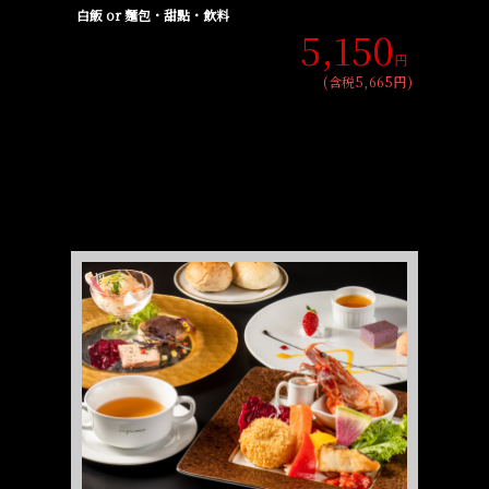
白飯 or 麵包・甜點・飲料
5,150
円
(含税5,665円)