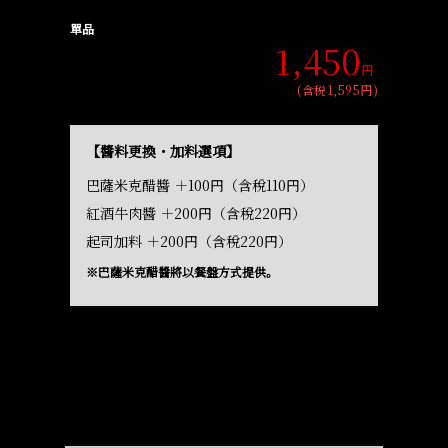
單品
1,450
円
(含税1,595円)
【醬料更換・加料選項】
巴薩米克醋醬 ＋100円（含稅110円）
紅酒牛肉醬 ＋200円（含稅220円）
起司加料 ＋200円（含稅220円）
※巴薩米克醋醬將以餐盤方式提供。