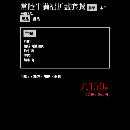
常陸牛満福拼盤套餐
前菜
本日
推薦3品
湯品
湯品
主餐
沙朗
粗絞肉漢堡肉
炸牛排
焼肉
烤牛肉
白飯 or 麵包・甜點・飲料
7,150
円
(含税7,865円)