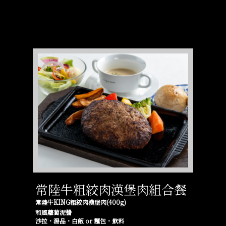
常陸牛粗絞肉漢堡肉組合餐
常陸牛KING粗絞肉漢堡肉(400g)
和風蘿蔔泥醬
沙拉・湯品・白飯 or 麵包・飲料