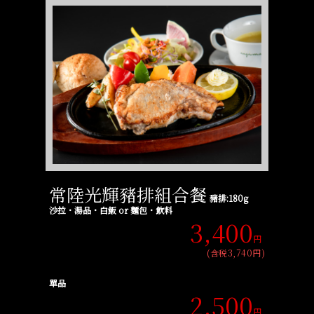
常陸光輝豬排組合餐
豬排:180g
沙拉・湯品・白飯 or 麵包・飲料
3,400
円
(含税3,740円)
單品
2,500
円