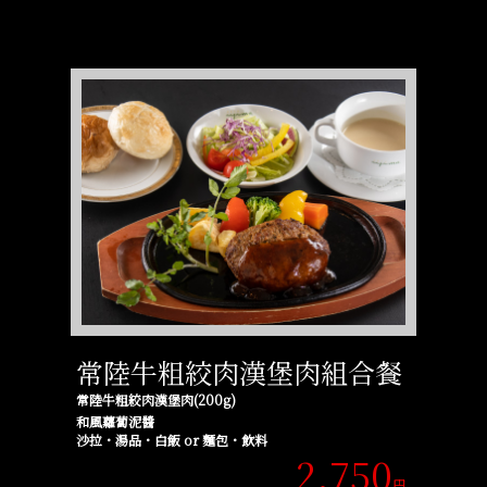
常陸牛粗絞肉漢堡肉組合餐
常陸牛粗絞肉漢堡肉(200g)
和風蘿蔔泥醬
沙拉・湯品・白飯 or 麵包・飲料
2,750
円