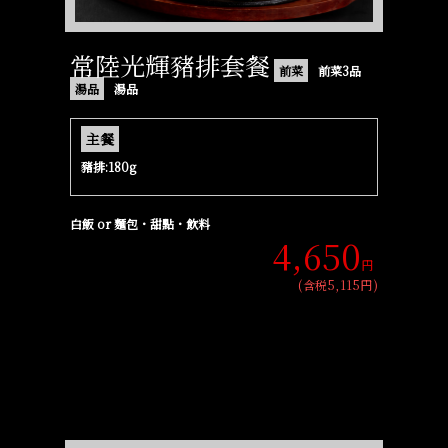
常陸光輝豬排套餐
前菜
前菜3品
湯品
湯品
主餐
豬排:180g
白飯 or 麵包・甜點・飲料
4,650
円
(含税5,115円)