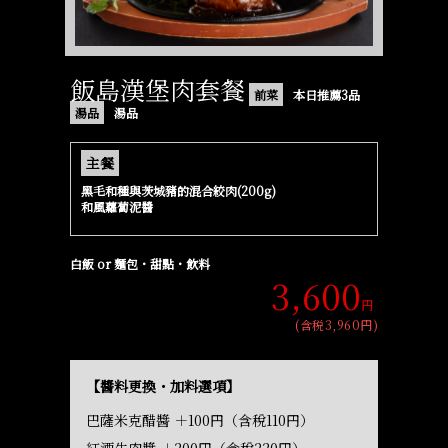
飯島漢堡肉套餐
前菜
本日推薦3品
湯品
湯品
主餐
黑毛和種與茨城豬的混合絞肉(200g)
和風蘿蔔泥醬
白飯 or 麵包・甜點・飲料
3,600
円
(含税3,960円)
【醬料更換・加料選項】
巴薩米克醋醬 ＋100円（含稅110円）