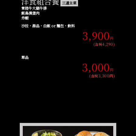
洋食組合餐
三道主菜
常陸牛大腿牛排
飯島漢堡肉
炸蝦
沙拉・湯品・白飯 or 麵包・飲料
3,900
円
(含税4,290)
單品
3,000
円
(含税3,300円)