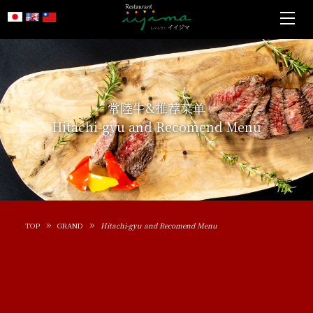
常陸牛&推荐菜单
Hitachi-gyu and Recomend Menu
TOP
GRAND
Hitachi-gyu and Recomend Menu