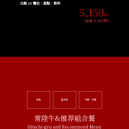
白飯 or 麵包・甜點・飲料
5,150
円
(含税 5,665円)
套餐
組合餐
外観・内観
常陸牛&推荐組合餐
Hitachi-gyu and Recommend Menu