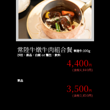
常陸牛燉牛肉組合餐
常陸牛:100g
沙拉・湯品・白飯 or 麵包・飲料
4,400
円
(含税4,840円)
單品
3,500
円
(含税3,850円)