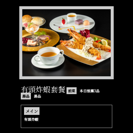
有頭炸蝦套餐
前菜
本日推薦3品
湯品
湯品
メイン
有頭炸蝦