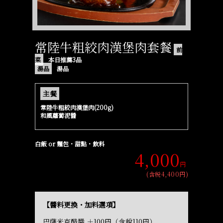
常陸牛粗絞肉漢堡肉套餐
前
菜
本日推薦3品
湯品
湯品
主餐
常陸牛粗絞肉漢堡肉(200g)
和風蘿蔔泥醬
白飯 or 麵包・甜點・飲料
4,000
円
(含税4,400円)
【醬料更換・加料選項】
巴薩米克醋醬 ＋100円（含稅110円）