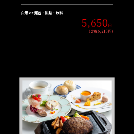
白飯 or 麵包・甜點・飲料
5,650
円
(含税6,215円)