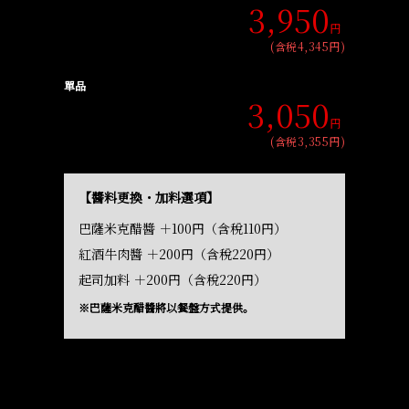
3,950
円
(含税4,345円)
單品
3,050
円
(含税3,355円)
【醬料更換・加料選項】
巴薩米克醋醬 ＋100円（含稅110円）
紅酒牛肉醬 ＋200円（含稅220円）
起司加料 ＋200円（含稅220円）
※巴薩米克醋醬將以餐盤方式提供。