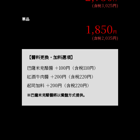
(含税3,025円)
單品
1,850
円
(含税2,035円)
【醬料更換・加料選項】
巴薩米克醋醬 ＋100円（含稅110円）
紅酒牛肉醬 ＋200円（含稅220円）
起司加料 ＋200円（含稅220円）
※巴薩米克醋醬將以餐盤方式提供。