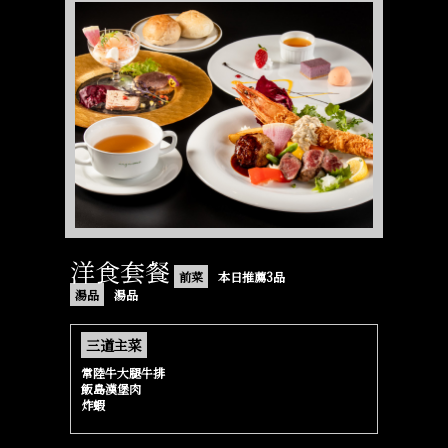
洋食套餐
前菜
本日推薦3品
湯品
湯品
三道主菜
常陸牛大腿牛排
飯島漢堡肉
炸蝦