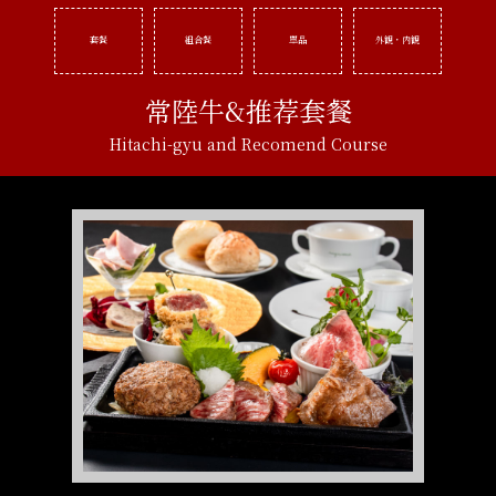
套餐
組合餐
單品
外観・内観
常陸牛&推荐套餐
Hitachi-gyu and Recomend Course