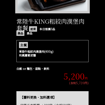
常陸牛KING粗絞肉漢堡肉
套餐
前菜
本日推薦3品
湯品
湯品
主餐
常陸牛粗絞肉漢堡肉(400g)
和風蘿蔔泥醬
白飯 or 麵包・甜點・飲料
5,200
円
(含税5,720円)
【醬料更換・加料選項】