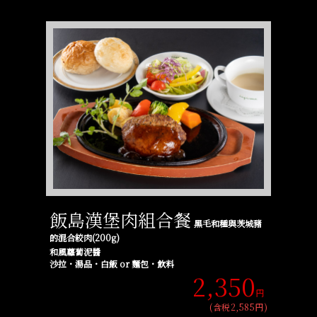
飯島漢堡肉組合餐
黑毛和種與茨城豬
的混合絞肉(200g)
和風蘿蔔泥醬
沙拉・湯品・白飯 or 麵包・飲料
2,350
円
(含税2,585円)