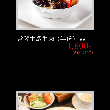
常陸牛燉牛肉（半份）
單品
1,800
円
(含税1,980円)