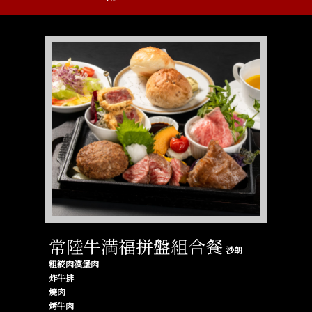
常陸牛満福拼盤組合餐
沙朗
粗絞肉漢堡肉
炸牛排
焼肉
烤牛肉