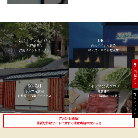
レストランイイジマ
DELI-I
水戸市見和
肉のイイジマ併設
洋食メインレストラン
和・洋・中のお惣菜店
お肉屋さん
SO-ZAI
イイジマ公式ブログ
水戸市元吉田
各店舗の
お惣菜・石窯ピッツァ店
イベント情報などの発信
レストラン
（7月24日更新）
悪質な詐欺サイトに対する注意喚起のお知らせ