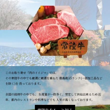
このお取り寄せ「肉のイイジマ」では、
その常陸牛の中でも厳選に厳選を重ねた 最高級A5ランク(一部加工品など
を除く)を 扱っております。
全国の銘柄牛の中でも、 生産量が一際多く、安定して供給出来るため 近
年、都内のレストランや料亭などでも 人気が高くなっております。