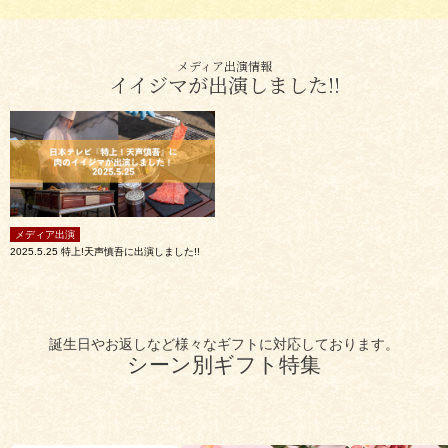
配送・送料
すき焼き
熨斗・カード
メディア出演情報
イイジマが出演しました!!
しゃぶしゃぶ
イイジマとは
焼き肉
常陸牛とは？
BBQ
ショップ一覧
ステーキ
メディア出演
2025.5.25 特上!天声慎吾に出演しました!!
マイページ
ハンバーグ
ゴルフコンペ
みそ漬け
誕生日やお返しなど様々なギフトに対応しております。
法人の方へ
シーン別ギフト特集
レトルトカレー
よくある質問
シャルキュトリー