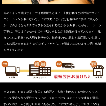
肉のイイジマ通販サイトでは対面販売と違い、直接お客様との対話でコミュ
ニケーションが取れない分、 ご注文時にどれだけお客様のご要望に添える
か、どのようなカタチでギフトを送られるのかを 汲み取りながら、一つ一つ
丁寧に、時にはメッセージのやり取りをしながら受注を行っております。 遠
FACEBOOK
twitter
instagram
LINE
方に住むご家族への大切な贈り物や、結婚祝いのお返しや出産祝いのお返し
にもお届け出来るよう 大切なギフトだからこそ間違いのないように受注体制
を整えています。
当店では、お肉を成型・加工する肉匠と、包装・梱包をする包装スタッフ、
そして受注を行う受注スタッフの３グループにて 肉のイイジマ通販を運営。
すべてのチームが同じビル内にあるため、 ご注文の対応がリアルタイムで行