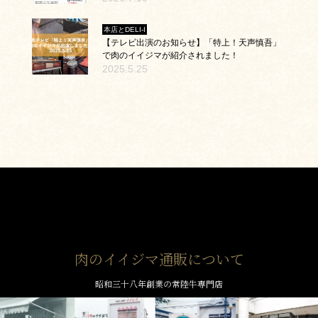
本店とDELI-I
【テレビ出演のお知らせ】「特上！天声慎吾」
で肉のイイジマが紹介されました！
2025.5.25
肉のイイジマ通販について
昭和三十八年創業の常陸牛専門店