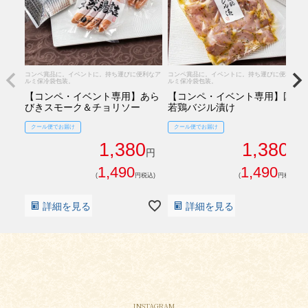
コンペ賞品に。イベントに。持ち運びに便利なア
コンペ賞品に。イベントに。持ち運びに便利なア
ルミ保冷袋包装。
ルミ保冷袋包装。
【コンペ・イベント専用】あら
【コンペ・イベント専用】国産
びきスモーク＆チョリソー
若鶏バジル漬け
クール便でお届け
クール便でお届け
1,380
1,380
円
円
1,490
1,490
(
円税込)
(
円税込)
詳細を見る
詳細を見る
INSTAGRAM