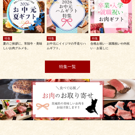
特集
特集
特集
夏のご挨拶に。常陸牛・美味
お中元にイイジマの手造りハ
合格お祝い・就職祝いや内祝
しいお肉グルメを。
ムギフト。
い・お返しに
特集一覧