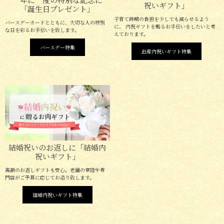
祝いギフト」
「誕生日プレゼント」
子育て時期の負担を少しでも減らせるよう
バースデーカードとともに、大切な人の特別
に、 内祝ギフトを贈るお手伝いをしたいと考
な日を彩るお手伝いを致します。
えております。
バースデー特集
出産内祝いギフト特集
結婚祝いのお返しに「結婚内
祝いギフト」
高額のお返しギフトも安心。老舗の常陸牛専
門店がご予算に応じてお造り致します。
結婚内祝いギフト特集
ご注文ガイド
食べ方からから探す