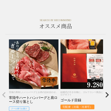
SEARCH BY RECOMMEND
オススメ商品
茨城の美味しいハンバーグとお肉の詰め合わせ。
結婚式の引き出物に、ゴルフコンペ賞品に。カタ
ログギフト
常陸牛ハートハンバーグと肩ロ
ゴールド目録
ース切り落とし
宅配便（冷蔵・冷凍可）
クール便でお届け