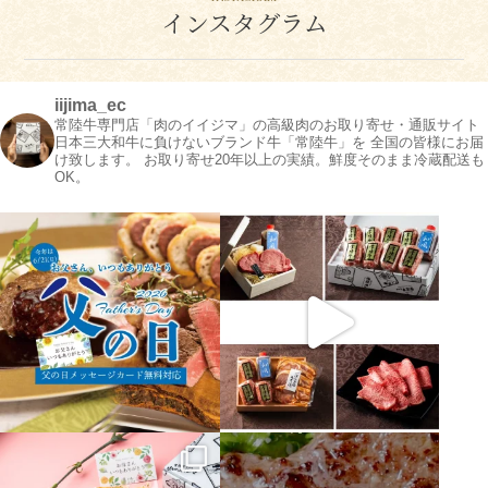
インスタグラム
シーン別特集
お中元ギフト
お中元ハムギフ
誕生日ギフト
ト
出産内祝い
結婚内祝い
法事・香典返し
長寿祝い
高級肉ギフト
法人ギフト
LINEギフト
ふるさと納税