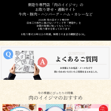
常陸牛専門店「肉のイイジマ」の
お取り寄せ・通販サイト
牛肉・豚肉・ハンバーグ・ハム・カレーなど
2026年 母の日ギフト受付中
日本三大和牛に負けないブランド牛「常陸牛」を
全国の皆様に知ってもらうべく
お取り寄せを承っております
お取り寄せ20年以上の実績。鮮度そのまま冷蔵配送もOK。
今の季節にぴったりの特集
肉のイイジマのおすすめ