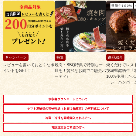
キャンペーン
特集
商品紹介
レビューを書いておとくなポ
焼肉・BBQ特集で特別な一
焼くだけでレス
イントをGET！！
皿を！贅沢なお肉でご馳走パ
茨城県銘柄牛「
ーティ♪
100%使用した
ーシーハンバー
領収書ダウンロードについて
ヤマト運輸様の荷物転送（お届け先変更）の有料化について
冷蔵・冷凍を同時購入される方へ
電話注文をご希望の方へ