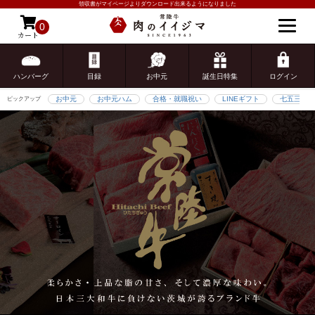
領収書がマイページよりダウンロード出来るようになりました
0
カート
ゲスト 様こんにちは
ログイン
ハンバーグ
目録
お中元
誕生日特集
ログイン
お中元
お中元ハム
合格・就職祝い
LINEギフト
七五三
ピックアップ