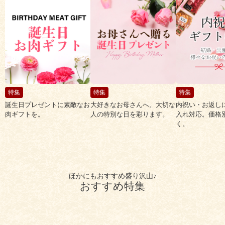
食べ方レシピ
コーンスープ
焼き方レシピ
目録ギフト
レビュー一覧
手造りタレ
ご予算から選ぶ
プレミアムギフト
特集
特集
特集
牛肉部位一覧
誕生日プレゼントに素敵なお
大好きなお母さんへ。大切な
内祝い・お返し
商品券
肉ギフトを。
人の特別な日を彩ります。
入れ対応。価格
く。
ギフトカテゴリー一覧
ほかにもおすすめ盛り沢山♪
おすすめ特集