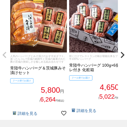
人気のハンバーグとみそ漬けのおすすめギフト。
焼くだけでレストランの味が堪能出来るブランド
迷ったらコレ!!茨城の銘柄牛と茨城の厳選された
牛100%ハンバーグ
豚の茨城の美味しさを愉しめる組み合わせです
常陸牛ハンバーグ 100g×6個 タ
常陸牛ハンバーグ＆茨城豚みそ
レ付き 化粧箱
漬けセット
クール便でお届け
クール便でお届け
4,650
5,800
円
円
5,022
6,264
(
円税込)
(
円税込)
詳細を見る
詳細を見る