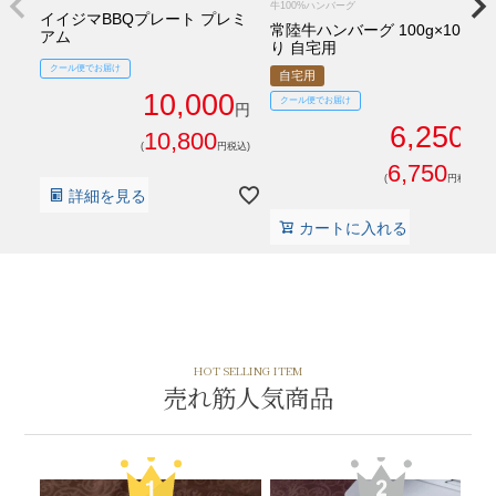
牛100%ハンバーグ
イイジマBBQプレート プレミ
常陸牛ハンバーグ 100g×10個入
アム
り 自宅用
クール便でお届け
自宅用
10,000
クール便でお届け
円
6,250
10,800
029-254-2441
円
(
円税込)
受付：9:00～17:30
(日曜日を除く)
6,750
(
円税込)
詳細を見る
お問合せフォーム
カートに入れる
HOT SELLING ITEM
売れ筋人気商品