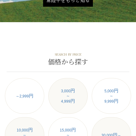
常陸牛をもっと知る
SEARCH BY PRICE
価格から探す
円
円
3,000
5,000
円
～
～
～2,999
円
円
4,999
9,999
円
円
10,000
15,000
円
～
～
30,000
～