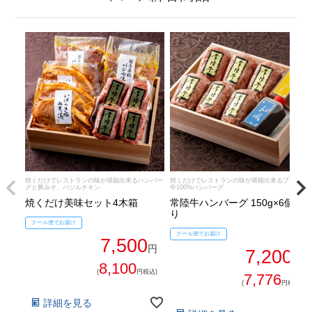
焼くだけでレストランの味が堪能出来るハンバー
焼くだけでレストランの味が堪能出来るブランド
グと豚みそ、バジルチキン
牛100%ハンバーグ
焼くだけ美味セット4木箱
常陸牛ハンバーグ 150g×6個入
り
クール便でお届け
クール便でお届け
7,500
円
7,200
円
8,100
(
円税込)
7,776
(
円税込)
詳細を見る