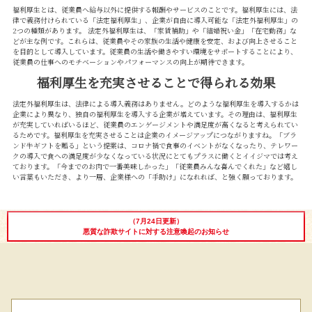
福利厚生とは、従業員へ給与以外に提供する報酬やサービスのことです。福利厚生には、法
律で義務付けられている「法定福利厚生」、企業が自由に導入可能な「法定外福利厚生」の
2つの種類があります。 法定外福利厚生は、「家賃補助」や「結婚祝い金」「在宅勤務」な
どが主な例です。これらは、従業員やその家族の生活や健康を安定、および向上させること
を目的として導入しています。従業員の生活や働きやすい環境をサポートすることにより、
従業員の仕事へのモチベーションやパフォーマンスの向上が期待できます。
福利厚生を充実させることで得られる効果
法定外福利厚生は、法律による導入義務はありません。どのような福利厚生を導入するかは
FACEBOOK
twitter
instagram
LINE
企業により異なり、独自の福利厚生を導入する企業が増えています。その理由は、福利厚生
が充実していればいるほど、従業員のエンゲージメントや満足度が高くなると考えられてい
るためです。福利厚生を充実させることは企業のイメージアップにつながりますね。「ブラ
ンド牛ギフトを贈る」という提案は、コロナ禍で食事のイベントがなくなったり、テレワー
クの導入で食への満足度が少なくなっている状況にとてもプラスに働くとイイジマでは考え
ております。「今までのお肉で一番美味しかった」「従業員みんな喜んでくれた」など嬉し
い言葉もいただき、より一層、企業様への「手助け」になれれば、と強く願っております。
（7月24日更新）
悪質な詐欺サイトに対する注意喚起のお知らせ