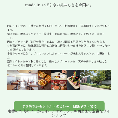
食べ方レシピ
made in いばらきの美味しさを全国に。
コーンスープ
焼き方レシピ
目録ギフト
肉のイイジマは、「地元に根付くお店」として「地産地消」「国産国消」を掲げており
レビュー一覧
ます。
手造りタレ
精肉では、茨城のブランド牛「常陸牛」をはじめに、茨城ブランド豚「ローズポー
ク」、
ご予算から選ぶ
同じくブランド豚「常陸の輝き」を主に、鶏肉は国産と地鶏を取り扱っております。
プレミアムギフト
お惣菜部門では、地元農家と契約した新鮮な野菜や旬の食材を厳選して素材へのこだわ
りを 追求しております。
牛肉部位一覧
小売りのみではなく、プロのシェフによるフルコースが味わえるレストランの運営、ま
商品券
た
通販サイトからのお取り寄せなど、様々なアプローチから、茨城の美味しさの魅力を
伝えるべく日々奮闘しております。
ギフトカテゴリー一覧
すき焼きからレトルトのカレー、目録ギフトまで
定番のお肉ギフトからイイジマオリジナル商品まで豊富なライ
ンナップ