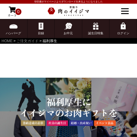
領収書がマイページよりダウンロード出来るようになりました
0
カート
ゲスト 様こんにちは
ログイン
ハンバーグ
目録
お中元
誕生日特集
ログイン
HOME
ご注文ガイド
福利厚生