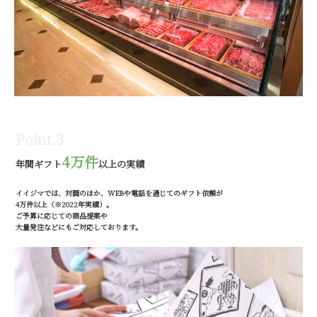
Point.3
4万件
年間ギフト
以上の実績
イイジマでは、対面のほか、WEBや電話を通じてのギフト依頼が
4万件以上（※2022年実績）。
ご予算に応じての商品提案や
大量発注などにもご対応しております。