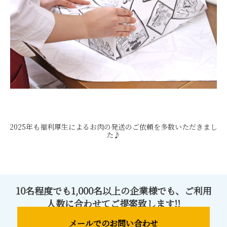
2025年も福利厚生によるお肉の発送のご依頼を多数いただきまし
た♪
10名程度でも1,000名以上の企業様でも、ご利⽤
ご注文ガイド
⼈数に合わせてご提案致します!!
メールでのお問い合わせ
食べ方からから探す