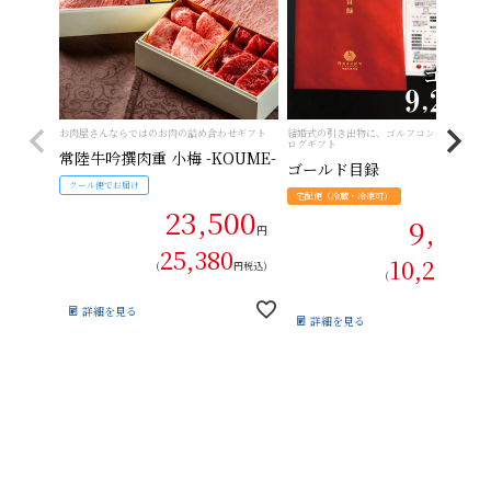
お肉屋さんならではのお肉の詰め合わせギフト
結婚式の引き出物に、ゴルフコンペ賞品に。
ログギフト
常陸牛吟撰肉重 小梅 -KOUME-
ゴールド目録
クール便でお届け
宅配便（冷蔵・冷凍可）
23,500
9,280
円
25,380
10,208
(
円税込)
(
円税込
詳細を見る
詳細を見る