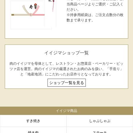
当商品ページよりご選択・ご記入く
ださい。
※持参用紙袋は、ご注文点数分の枚
数まで承ります。
イイジマショップ一覧
肉のイイジマを母体として、レストラン・お惣菜店・ベーカリー・ピッ
ツァ店を運営。肉のイイジマの厳選されたお肉のみを扱い、「手造り」
と「地産地消」にこだわったお店作りとなっております。
ショップ一覧を見る
イイジマ商品
すき焼き
しゃぶしゃぶ
焼き肉
ステーキ