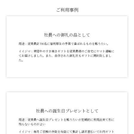
ご利用事例
社員への御礼の品として
用途：
従業員計700名に福利厚生の予算で喜ばれるものを贈りたい。
イイジマ：
常陸牛のすき焼きギフトを従業員様のご自宅にヤマト運輸に
てお届けしました。また、自作された御礼状もギフトに同封致しまし
た。
社員への誕生日プレゼントとして
用途：
従業員へ誕生日プレゼントを贈りたいが定期的に利用出来て形に
残らないものがよい
イイジマ：
毎月ご依頼の件数を当店にて集計し請求書払いでお肉ギフト