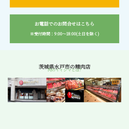
配送・送料
すき焼き
熨斗・カード
お電話でのお問合せはこちら
しゃぶしゃぶ
イイジマとは
※受付時間：9:00～18:00(土日を除く)
焼き肉
常陸牛とは？
BBQ
ショップ一覧
茨城県水戸市の精肉店
ステーキ
肉のイイジマとは?
マイページ
ハンバーグ
ゴルフコンペ
みそ漬け
法人の方へ
レトルトカレー
よくある質問
シャルキュトリー