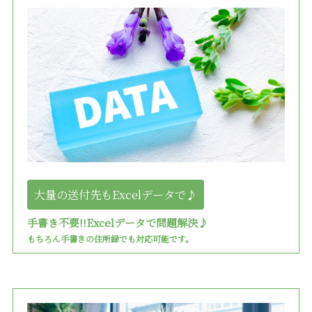
シーン別特集
お中元ギフト
お中元ハムギフ
誕生日ギフト
ト
出産内祝い
結婚内祝い
法事・香典返し
長寿祝い
高級肉ギフト
法人ギフト
LINEギフト
ふるさと納税
大量の送付先もExcelデータで♪
手書き不要!!Excelデータで問題解決♪
もちろん手書きの住所録でも対応可能です。