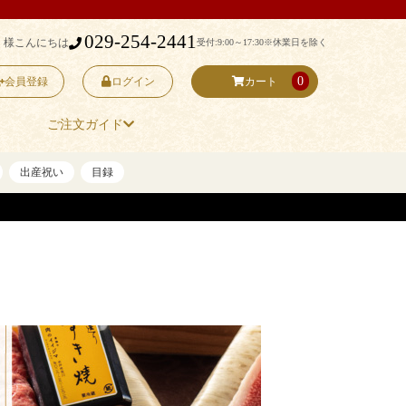
029-254-2441
 様こんにちは
受付:9:00～17:30
※休業日を除く
0
会員登録
ログイン
カート
ご注文ガイド
出産祝い
目録