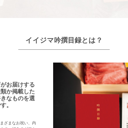
イイジマ吟撰目録とは？
店がお届けする
種類か掲載した
好きなものを選
です。
まざまなお祝い、内