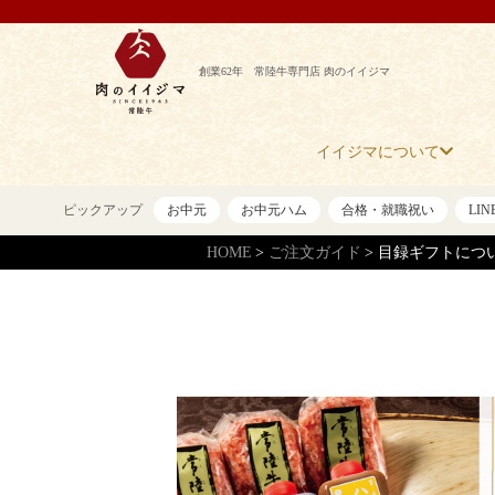
創業62年 常陸牛専門店 肉のイイジマ
イイジマについて
ピックアップ
お中元
お中元ハム
合格・就職祝い
LI
HOME
ご注文ガイド
目録ギフトにつ