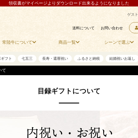
領収書がマイページよりダウンロード出来るようになりました
ゲスト
送料について
お問い合わせ
常陸牛について
商品一覧
シーンで選ぶ
NEギフト
七五三
長寿・還暦祝い
ふるさと納税
結婚祝いお返し
いて
目録ギフトについて