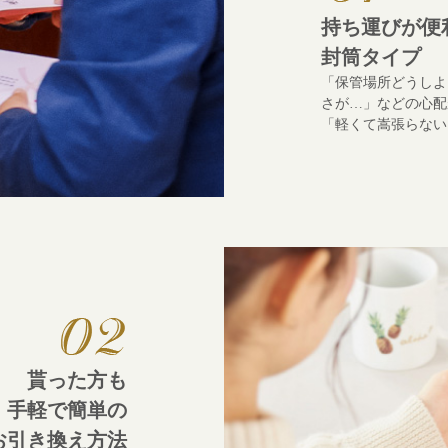
持ち運びが便利
封筒タイプ
「保管場所どうしよ
さが…」などの心配
「軽くて嵩張らない
貰った方も
手軽で簡単の
お引き換え方法