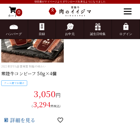
領収書がマイページよりダウンロード出来るようになりました
0
カート
ゲスト 様こんにちは
ログイン
ハンバーグ
目録
お中元
誕生日特集
ログイン
HOME
特集一覧
ホワイトデー
焼くだけでレストランの味が堪能出来るブラン
焼くだけでレストランの味が堪能出来るブラン
常に当店の人気ギフト上位！どなたにも喜ばれ
サーロインは、きめ細かい霜降りと柔らかさが
綺麗にちりばめられた霜降りが常陸牛ならでは
ステーキでよく使用される極上の柔らかさ・濃
当店で一番高級な品です。牛一頭からわずか
当店で一番高級な品です。牛一頭からわずか
2022年IFFA金賞受賞 別格の味わい
焼くだけでレストランの味が堪能出来るブラン
脂の甘みも味わえるヘルシー志向におすすめ
綺麗にちりばめられた霜降りが常陸牛ならでは
常に当店の人気ギフト上位！どなたにも喜ばれ
綺麗にちりばめられた霜降りが常陸牛ならでは
キングオブロース！そのおいしさゆえに『Sir
ステーキの最高部位2種類のセット。特別な日の
本場ド
柔らく
常に当
常に当
常に当
ほとん
結婚式
ド牛100%ハンバーグ
ド牛100%ハンバーグ
る定番ギフト。 一枚一枚に繊細な霜降りが入
特徴の最上級部位。 すき焼きにすることで脂の
の深いコクと風味を醸し出します。とろけそう
厚さを誇るサーロインの部位を、贅沢にすきや
0.1%しかとれない超希少な部位。最高の贈り物
0.1%しかとれない超希少な部位。最高の贈り物
ド牛100%ハンバーグ
の深いコクと風味を醸し出します。とろけそう
る定番ギフト。 一枚一枚に繊細な霜降りが入
の深いコクと風味を醸し出します。とろけそう
（貴族）』の称号を与えられた部位の美味しさ
プレゼントやお世話になった方へ御礼などにピ
キュト
るお肉
る定番
る定番
る定番
く、ク
タログ
常陸牛コンビーフ 50g×4個
常陸牛吟撰すき焼き用霜降りも
り、大判なのに 口の中でとろけていく・・・絶
甘みと旨味が最大限に引き出されます。
なまろやかな味わいが魅力です。
きで味うことの出来る品。まさに極上の一品で
にふさわしい一品です
にふさわしい一品です
なまろやかな味わいが魅力です。
り、大判なのに 口の中でとろけていく・・・絶
なまろやかな味わいが魅力です。
は格別です。 自信を持ってオススメする柔らか
ッタリの品です。
り、大
り、大
り、大
め細か
常陸牛ハートハンバーグ
常陸牛ハンバーグ 100g×6個 
常陸牛ハンバーグ 100g×4個入
IF
常
禄 
品のすきやきを楽しめます。
す。
品のすきやきを楽しめます。
さが魅力のサーロインです
品のす
品のす
品のす
3％し
も 300g
常陸牛吟撰すき焼き用サーロイ
常陸牛吟撰すき焼き用霜降りリ
常陸牛吟撰シャトーブリアンス
常陸牛吟撰シャトーブリアンス
常陸牛吟撰すき焼き用霜降りリ
常陸牛吟撰すき焼き用霜降りリ
常陸牛吟撰サーロイン＆フィレ
タレ付き 化粧箱
り
約6
ビ 3
常陸牛吟撰すき焼き用霜降り肩
常陸牛吟撰すき焼き用サーロイ
常陸牛吟撰すき焼き用霜降り肩
常陸牛吟撰 サーロイン ステー
常
常
常
常
クール便でお届け
ン 300g
ブロース 550g
テーキ 200g×2枚入り
テーキ 200g×3枚入り
ブロース 450g
ブロース 800g
食べ比べセット 各3枚入り
宅
クール便でお届け
ロース 300g
ン 600g
ロース 500g
キ 250g×4枚入り
ロー
ロー
ロー
ーキ
クール便でお届け
3,050
クール便でお届け
クール便でお届け
クー
クー
3,200
円
クール便でお届け
クール便でお届け
クール便でお届け
クール便でお届け
クール便でお届け
クール便でお届け
クール便でお届け
5,500
円～
クール便でお届け
クール便でお届け
4,650
クール便でお届け
クール便でお届け
3,100
クー
クー
クー
クー
円
23,500
33,800
7,800
9,500
35,000
13,800
8,000
3,294
円
円
14,800
5,800
23,500
8,800
3,456
円
円
円
円
円
円
円
(
円税込)
5,940
円
円
円
円
(
5,022
円税込～)
3,348
(
円税込)
36,504
25,380
10,260
8,424
14,904
37,800
8,640
(
円税込)
(
円税込)
15,984
6,264
25,380
9,504
(
(
(
(
円税込)
円税込)
円税込)
円税込)
(
(
(
円税込)
円税込)
円税込)
詳細を見る
(
(
円税込)
円税込)
(
(
円税込)
円税込)
詳細を見る
詳細を見る
詳細を見る
詳細を見る
詳細を見る
詳細を見る
詳細を見る
詳細を見る
詳細を見る
詳細を見る
詳細を見る
詳細を見る
詳細を見る
詳細を見る
詳細を見る