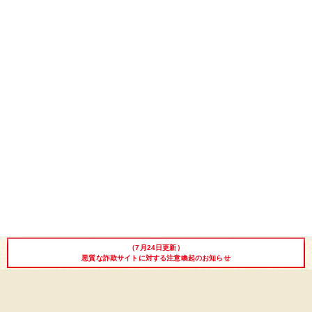
しゃぶしゃ
すき焼き
焼き肉
ステーキ
ぶ
シャルキュ
ハンバーグ
みそ漬け
カレー
トリー
コーンスー
目録
商品券
プレミアム
プ
（7月24日更新）
悪質な詐欺サイトに対する注意喚起のお知らせ