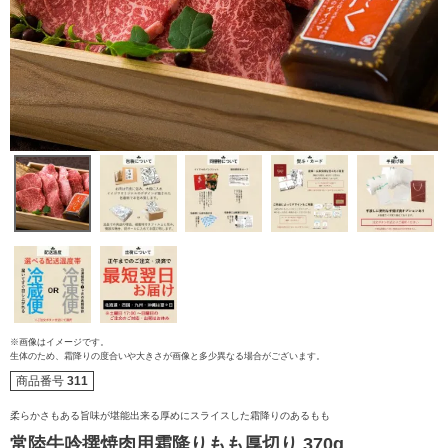
ご注文ガイド
※画像はイメージです。
生体のため、霜降りの度合いや大きさが画像と多少異なる場合がございます。
商品番号
311
食べ方からから探す
配送・送料
柔らかさもある旨味が堪能出来る厚めにスライスした霜降りのあるもも
すき焼き
常陸牛吟撰焼肉用霜降りもも厚切り 370g
熨斗・カード