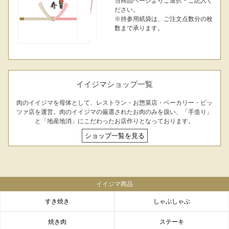
当商品ページよりご選択・ご記入く
ださい。
※持参用紙袋は、ご注文点数分の枚
数まで承ります。
イイジマショップ一覧
肉のイイジマを母体として、レストラン・お惣菜店・ベーカリー・ピッ
ツァ店を運営。肉のイイジマの厳選されたお肉のみを扱い、「手造り」
と「地産地消」にこだわったお店作りとなっております。
ショップ一覧を見る
イイジマ商品
すき焼き
しゃぶしゃぶ
焼き肉
ステーキ