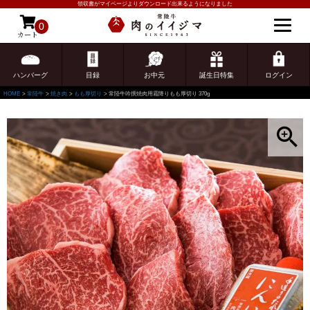
領収書がマイページよりダウンロード出来るようになりました
0
カート
ゲスト 様こんにちは
ログイン
ハンバーグ
目録
お中元
誕生日特集
ログイン
HOME
常陸牛
焼き肉
もも厚切り
常陸牛吟撰焼肉用霜降りもも厚切り 370g