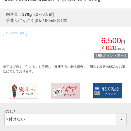
しゃぶしゃぶ
内容量：
370g
（2～3人前)
イイジマとは
手造りにんにくタレ180ml×各1本
焼き肉
常陸牛とは？
クール便でお届け
BBQ
6,500
円
ショップ一覧
7,020
(
円税込)
ステーキ
[
65
ポイント進呈 ]
マイページ
ハンバーグ
※手提げ袋を「付ける」を選択し「直接先方に贈る場合」、用途や枚数の確認をお電
話にてしております。
ゴルフコンペ
みそ漬け
法人の方へ
レトルトカレー
よくある質問
シャルキュトリー
のし
食べ方レシピ
(
コーンスープ
必
焼き方レシピ