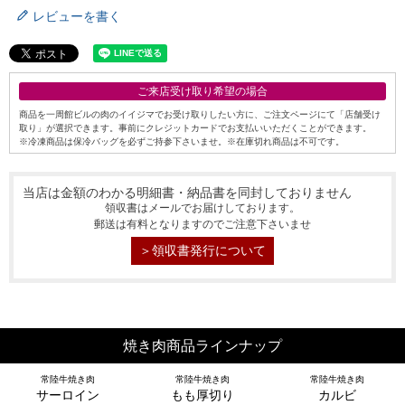
レビューを書く
ご来店受け取り希望の場合
商品を一周館ビルの肉のイイジマでお受け取りしたい方に、ご注文ページにて「店舗受け
取り」が選択できます。事前にクレジットカードでお支払いいただくことができます。
※冷凍商品は保冷バッグを必ずご持参下さいませ。※在庫切れ商品は不可です。
当店は金額のわかる明細書・納品書を同封しておりません
領収書はメールでお届けしております。
郵送は有料となりますのでご注意下さいませ
＞領収書発行について
シーン別特集
お中元ギフト
お中元ハムギフ
誕生日ギフト
焼き肉商品ラインナップ
ト
常陸牛焼き肉
常陸牛焼き肉
常陸牛焼き肉
サーロイン
もも厚切り
カルビ
出産内祝い
結婚内祝い
法事・香典返し