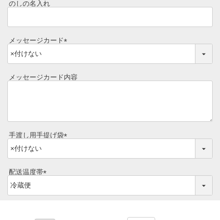
須
のしの名入れ
目録ギフト
)
レビュー一覧
手造りタレ
メッセージカード
ご予算から選ぶ
(
プレミアムギフト
必
牛肉部位一覧
須
メッセージカード内容
商品券
)
ギフトカテゴリー一覧
手渡し用手提げ袋
(
必
須
配送温度帯
)
(
必
須
)