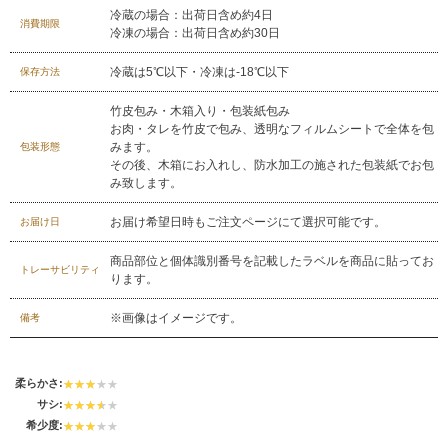
029-254-2441
冷蔵の場合：出荷日含め約4日
消費期限
冷凍の場合：出荷日含め約30日
受付：9:00～17:30
(日曜日を除く)
お問合せフォーム
冷蔵は5℃以下・冷凍は-18℃以下
保存方法
竹皮包み・木箱入り・包装紙包み
お肉・タレを竹皮で包み、透明なフィルムシートで全体を包
みます。
包装形態
その後、木箱にお入れし、防水加工の施された包装紙でお包
み致します。
お届け希望日時もご注文ページにて選択可能です。
お届け日
商品部位と個体識別番号を記載したラベルを商品に貼ってお
トレーサビリティ
ります。
※画像はイメージです。
備考
柔らかさ:
サシ:
希少度: