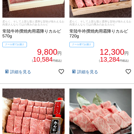
イイジマとは
焼き肉
常陸牛とは？
柔らく、そして上質な脂と濃厚な旨味が味わえるお
柔らく、そして上質な脂と濃厚な旨味が味わえるお
BBQ
肉屋さんならではの厚みのあるカルビ
肉屋さんならではの厚みのあるカルビ
常陸牛吟撰焼肉用霜降りカルビ
常陸牛吟撰焼肉用霜降りカルビ
ショップ一覧
570g
720g
ステーキ
クール便でお届け
クール便でお届け
マイページ
9,800
12,300
ハンバーグ
円
円
10,584
13,284
ゴルフコンペ
(
円税込)
(
円税込)
みそ漬け
詳細を見る
詳細を見る
法人の方へ
レトルトカレー
よくある質問
シャルキュトリー
食べ方レシピ
コーンスープ
焼き方レシピ
目録ギフト
レビュー一覧