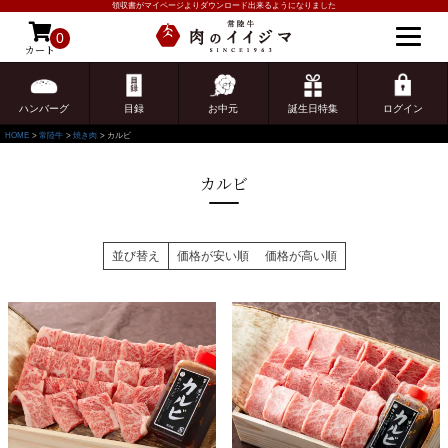
領収書がマイページよりダウンロード出来るようになりました
0
カート
ゲスト 様こんにちは
ログイン
ハンバーグ
目録
お中元
誕生日特集
ログイン
HOME
常陸牛
焼き肉
カルビ
カルビ
並び替え
価格が安い順
価格が高い順