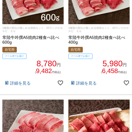
2種類の部位が愉しめる焼肉セット。A5ランクのカ
2種類の部位が愉しめる焼肉セット。A5ランクのカ
ルビ、もも
ルビ、もも
常陸牛吟撰A5焼肉2種食べ比べ
常陸牛吟撰A5焼肉2種食べ比べ
600g
400g
自宅用
自宅用
クール便でお届け
クール便でお届け
8,780
5,980
円
円
9,482
6,458
(
円税込)
(
円税込)
詳細を見る
詳細を見る
029-254-2441
受付：9:00～17:30
(日曜日を除く)
お問合せフォーム