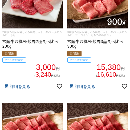
2種類の部位が愉しめる焼肉セット。A5ランクのカ
3種類の部位が愉しめる焼肉セット。A5ランクのカ
ルビ、もも
ルビ、サーロイン、ももの詰め合わせ。
常陸牛吟撰A5焼肉2種食べ比べ
常陸牛吟撰A5焼肉3品食べ比べ
200g
900g
自宅用
自宅用
クール便でお届け
クール便でお届け
3,000
15,380
円
円
3,240
16,610
(
円税込)
(
円税込)
詳細を見る
詳細を見る