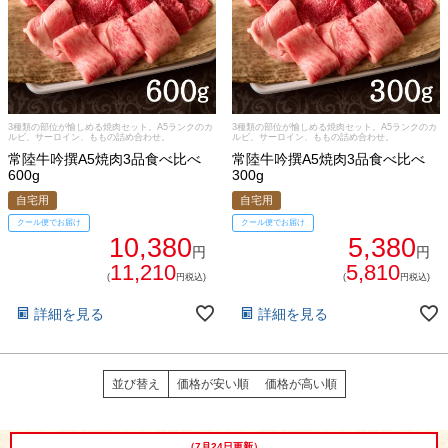
3種類の部位が愉しめる焼肉セット。A5ランクのカ
3種類の部位が愉しめる焼肉セット。A5ランクのカ
ルビ、サーロイン、ももの詰め合わせ。
ルビ、サーロイン、ももの詰め合わせ。
常陸牛吟撰A5焼肉3品食べ比べ
常陸牛吟撰A5焼肉3品食べ比べ
シーン別特集
600g
300g
自宅用
自宅用
お中元ギフト
お中元ハムギフ
誕生日ギフト
クール便でお届け
クール便でお届け
ト
10,380
5,380
円
円
11,210
5,810
(
円税込)
(
円税込)
出産内祝い
結婚内祝い
法事・香典返し
詳細を見る
詳細を見る
長寿祝い
高級肉ギフト
法人ギフト
並び替え
価格が安い順
価格が高い順
LINEギフト
ふるさと納税
（7月24日更新）