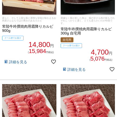
手造りタレ
ご予算から選ぶ
プレミアムギフト
柔らく、そして上質な脂と濃厚な旨味が味わえるお
満遍なく脂が差した身は、脂の甘さも肉の味もそれ
肉屋さんならではの厚みのあるカルビ
ぞれしっかりと濃く、とても柔らかいのが特徴で
牛肉部位一覧
す。
常陸牛吟撰焼肉用霜降りカルビ
商品券
常陸牛吟撰焼肉用霜降りカルビ
900g
300g 自宅用
クール便でお届け
自宅用
ギフトカテゴリー一覧
14,800
円
クール便でお届け
15,984
4,700
(
円税込)
円
5,076
(
円税込)
詳細を見る
詳細を見る