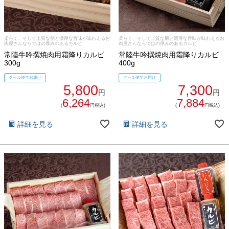
柔らく、そして上質な脂と濃厚な旨味が味わえるお
柔らく、そして上質な脂と濃厚な旨味が味わえるお
肉屋さんならではの厚みのあるカルビ
肉屋さんならではの厚みのあるカルビ
常陸牛吟撰焼肉用霜降りカルビ
常陸牛吟撰焼肉用霜降りカルビ
300g
400g
クール便でお届け
クール便でお届け
5,800
7,300
円
円
6,264
7,884
(
円税込)
(
円税込)
詳細を見る
詳細を見る
ご注文ガイド
食べ方からから探す
配送・送料
すき焼き
熨斗・カード
しゃぶしゃぶ