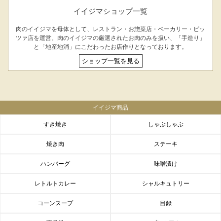
イイジマショップ一覧
肉のイイジマを母体として、レストラン・お惣菜店・ベーカリー・ピッ
ツァ店を運営。肉のイイジマの厳選されたお肉のみを扱い、「手造り」
と「地産地消」にこだわったお店作りとなっております。
ショップ一覧を見る
イイジマ商品
すき焼き
しゃぶしゃぶ
焼き肉
ステーキ
ハンバーグ
味噌漬け
レトルトカレー
シャルキュトリー
コーンスープ
目録