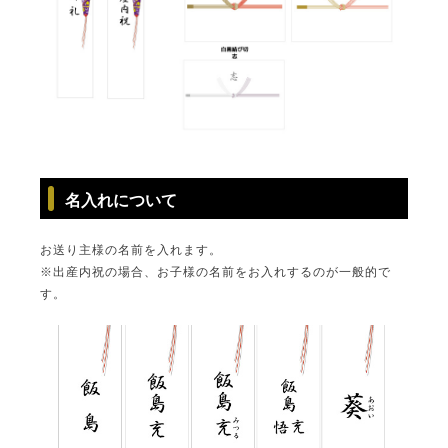
ステーキ
マイページ
ハンバーグ
ゴルフコンペ
みそ漬け
法人の方へ
レトルトカレー
よくある質問
シャルキュトリー
名入れについて
食べ方レシピ
コーンスープ
お送り主様の名前を入れます。
焼き方レシピ
※出産内祝の場合、お子様の名前をお入れするのが一般的で
目録ギフト
す。
レビュー一覧
手造りタレ
ご予算から選ぶ
プレミアムギフト
牛肉部位一覧
商品券