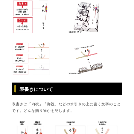
ご注文ガイド
食べ方からから探す
配送・送料
すき焼き
熨斗・カード
表書きについて
しゃぶしゃぶ
イイジマとは
表書きは「内祝」「御祝」などの水引きの上に書く文字のこと
焼き肉
です。どんな贈り物かを記します。
常陸牛とは？
BBQ
ショップ一覧