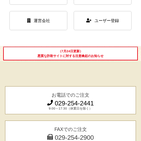
運営会社
ユーザー登録
（7月24日更新）
悪質な詐欺サイトに対する注意喚起のお知らせ
シーン別特集
お中元ギフト
お中元ハムギフ
誕生日ギフト
お電話でのご注文
ト
029-254-2441
9:00～17:30（休業日を除く）
出産内祝い
結婚内祝い
法事・香典返し
FAXでのご注文
長寿祝い
高級肉ギフト
法人ギフト
029-254-2900