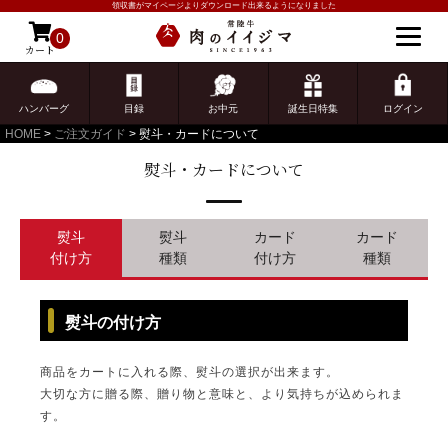
領収書がマイページよりダウンロード出来るようになりました
0
カート
ゲスト 様こんにちは
ログイン
ハンバーグ
目録
お中元
誕生日特集
ログイン
HOME
ご注文ガイド
熨斗・カードについて
熨斗・カードについて
熨斗
熨斗
カード
カード
付け方
種類
付け方
種類
熨斗の付け方
商品をカートに入れる際、熨斗の選択が出来ます。
大切な方に贈る際、贈り物と意味と、より気持ちが込められま
す。