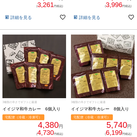
3,261
3,996
(
円税込)
(
円税込)
詳細を見る
詳細を見る
3種類の辛さでギフトに最適
3種類の辛さでギフトに最適
イイジマ和牛カレー 6個入り
イイジマ和牛カレー 8個入り
宅配便（冷蔵・冷凍可）
宅配便（冷蔵・冷凍可）
4,380
5,740
円
円
4,730
6,199
(
円税込)
(
円税込)