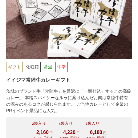
029-254-2441
ギフト
化粧箱
常温
中辛
受付：9:00～17:30
(日曜日を除く)
イイジマ常陸牛カレーギフト
お問合せフォーム
茨城のブランド牛「常陸牛」を贅沢に「一頭仕込」するこの高級
カレー。 本格スパイシーなルゥに溶け込んだお肉は常陸牛特有
の深みのあるコクが感じられます。 ご当地カレーとして企業の
PRイベント景品にも人気。
袋入り
袋入り
袋入り
2
4
6
2,160
4,220
6,180
円
円
円
2,333
円税込
4,558
円税込
6,674
円税込