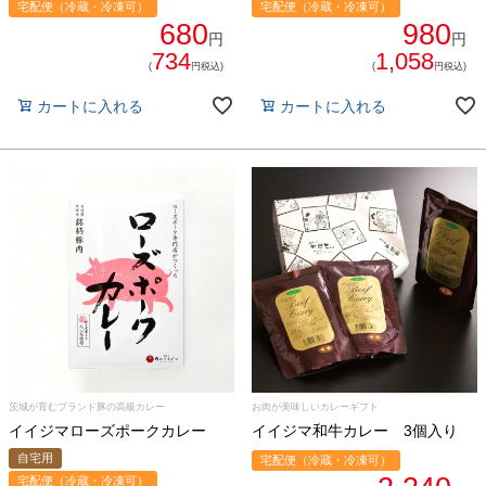
宅配便（冷蔵・冷凍可）
宅配便（冷蔵・冷凍可）
680
980
円
円
734
1,058
(
円税込)
(
円税込)
カートに入れる
カートに入れる
茨城が育むブランド豚の高級カレー
お肉が美味しいカレーギフト
イイジマローズポークカレー
イイジマ和牛カレー 3個入り
自宅用
宅配便（冷蔵・冷凍可）
宅配便（冷蔵・冷凍可）