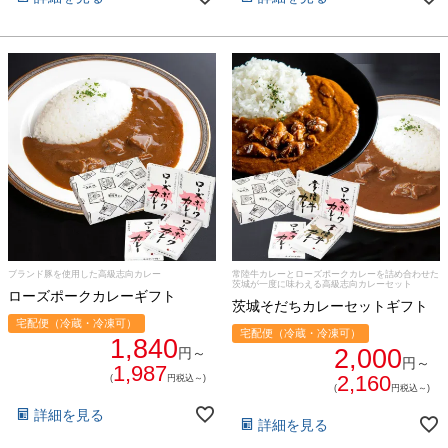
ブランド豚を使用した高級志向カレー
常陸牛カレーとローズポークカレーを詰め合わせた
茨城が一度に味わえる高級志向カレーセット
ローズポークカレーギフト
茨城そだちカレーセットギフト
宅配便（冷蔵・冷凍可）
宅配便（冷蔵・冷凍可）
1,840
2,000
円～
円～
1,987
2,160
(
円税込～)
(
円税込～)
詳細を見る
詳細を見る