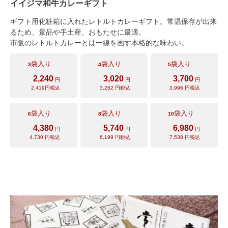
イイジマ和牛カレーギフト
ギフト用化粧箱に入れたレトルトカレーギフト。常温保存が出来
るため、景品や手土産、おもたせに最適。
市販のレトルトカレーとは一線を画す本格的な味わい。
袋入り
袋入り
袋入り
3
4
5
2,240
3,020
3,700
円
円
円
2,419
円税込
3,262
円税込
3,996
円税込
袋入り
袋入り
袋入り
6
8
10
4,380
5,740
6,980
円
円
円
4,730
円税込
6,199
円税込
7,538
円税込