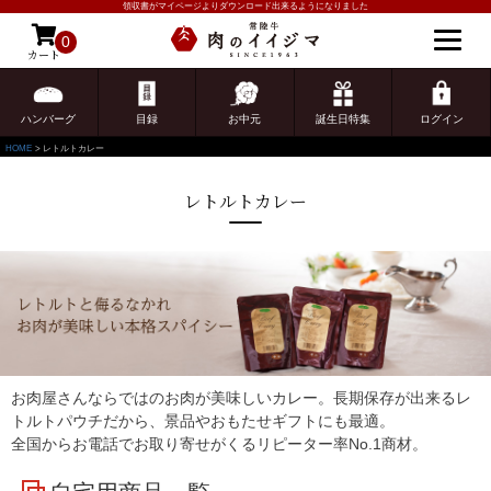
領収書がマイページよりダウンロード出来るようになりました
0
カート
ゲスト 様こんにちは
ログイン
ハンバーグ
目録
お中元
誕生日特集
ログイン
HOME
レトルトカレー
レトルトカレー
お肉屋さんならではのお肉が美味しいカレー。長期保存が出来るレ
トルトパウチだから、景品やおもたせギフトにも最適。
全国からお電話でお取り寄せがくるリピーター率No.1商材。