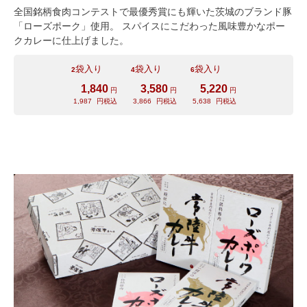
全国銘柄食肉コンテストで最優秀賞にも輝いた茨城のブランド豚
「ローズポーク」使用。 スパイスにこだわった風味豊かなポー
クカレーに仕上げました。
袋入り
袋入り
袋入り
2
4
6
1,840
3,580
5,220
円
円
円
1,987
円税込
3,866
円税込
5,638
円税込