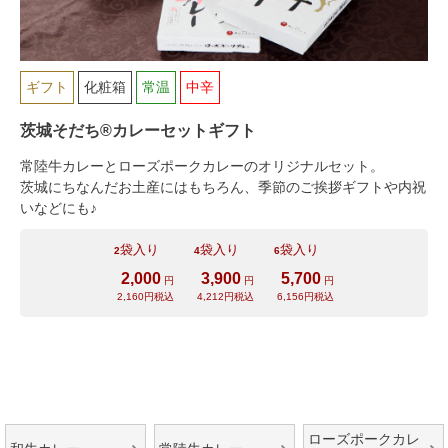
ギフト
化粧箱
常温
中辛
茨城そだち®カレーセットギフト
シーン別特集
常陸牛カレーとローズポークカレーのオリジナルセット。
茨城にちなんだお土産にはもちろん、季節のご挨拶ギフトや内祝
いなどにも♪
お中元ギフト
お中元ハムギフ
誕生日ギフト
ト
袋入り
袋入り
袋入り
2
4
6
2,000
3,900
5,700
円
円
円
出産内祝い
結婚内祝い
法事・香典返し
2,160円税込
4,212円税込
6,156円税込
長寿祝い
高級肉ギフト
法人ギフト
LINEギフト
ふるさと納税
ローズポークカレ