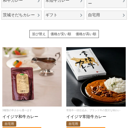
和牛カレー
常陸牛カレー
ー
茨城そだちカレー
ギフト
自宅用
並び替え
価格が安い順
価格が高い順
3種類の辛さから選べます
常陸牛一頭仕込み。ブランド牛の贅沢な味わい
イイジマ和牛カレー
イイジマ常陸牛カレー
自宅用
自宅用