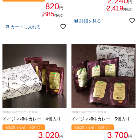
2,240
円
820
2,419
円
(
円税込)
885
(
円税込)
詳細を見る
カートに入れる
3種類の辛さでギフトに最適
3種類の辛さでギフトに最適
イイジマ和牛カレー 4個入り
イイジマ和牛カレー 5個入り
宅配便（冷蔵・冷凍可）
宅配便（冷蔵・冷凍可）
3,020
3,700
円
円