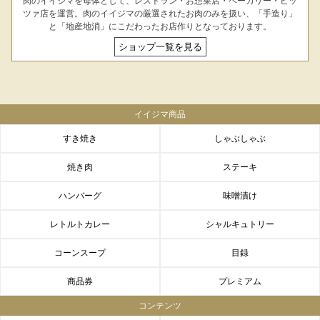
肉のイイジマを母体として、レストラン・お惣菜店・ベーカリー・ピッ
ツァ店を運営。肉のイイジマの厳選されたお肉のみを扱い、「手造り」
と「地産地消」にこだわったお店作りとなっております。
ショップ一覧を見る
イイジマ商品
すき焼き
しゃぶしゃぶ
焼き肉
ステーキ
ハンバーグ
味噌漬け
レトルトカレー
シャルキュトリー
コーンスープ
目録
商品券
プレミアム
コンテンツ