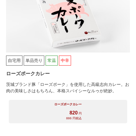
シャルキュトリー
食べ方レシピ
コーンスープ
焼き方レシピ
目録ギフト
レビュー一覧
手造りタレ
ご予算から選ぶ
自宅用
単品売り
常温
中辛
プレミアムギフト
牛肉部位一覧
ローズポークカレー
商品券
茨城ブランド豚「ローズポーク」を使用した高級志向カレー。お
肉の美味しさはもちろん、本格スパイシーなルゥが絶妙。
ギフトカテゴリー一覧
ローズポークカレー
820
円
886
円税込