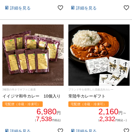
詳細を見る
詳細を見る
3種類の辛さでギフトに最適
ブランド牛を使用した高級志向カレー
イイジマ和牛カレー 10個入り
常陸牛カレーギフト
宅配便（冷蔵・冷凍可）
宅配便（冷蔵・冷凍可）
6,980
2,160
円
円～
7,538
2,332
(
円税込)
(
円税込～)
詳細を見る
詳細を見る