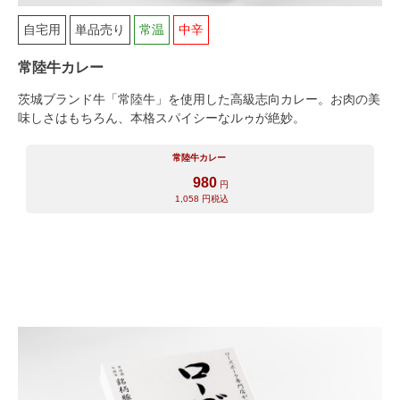
自宅用
単品売り
常温
中辛
食べ方からから探す
配送・送料
常陸牛カレー
すき焼き
熨斗・カード
茨城ブランド牛「常陸牛」を使用した高級志向カレー。お肉の美
しゃぶしゃぶ
味しさはもちろん、本格スパイシーなルゥが絶妙。
イイジマとは
焼き肉
常陸牛カレー
980
常陸牛とは？
円
BBQ
1,058
円税込
ショップ一覧
ステーキ
マイページ
ハンバーグ
ゴルフコンペ
みそ漬け
法人の方へ
レトルトカレー
よくある質問