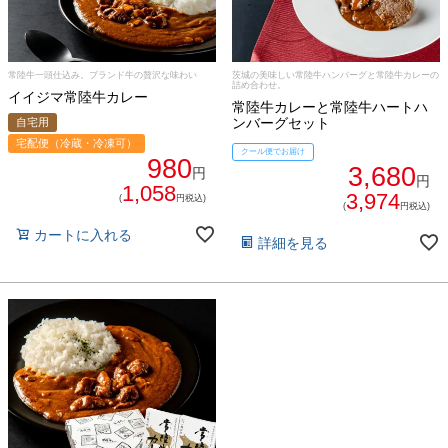
食べ方からから探す
配送・送料
すき焼き
常陸牛一頭仕込み。ブランド牛の贅沢な味わい
茨城の美味しい常陸牛ハンバーグと常陸牛カレーの
熨斗・カード
詰め合わせ。
イイジマ常陸牛カレー
常陸牛カレーと常陸牛ハートハ
しゃぶしゃぶ
ンバーグセット
自宅用
イイジマとは
宅配便（冷蔵・冷凍可）
クール便でお届け
焼き肉
980
3,680
円
円
1,058
常陸牛とは？
3,974
(
円税込)
BBQ
(
円税込)
カートに入れる
ショップ一覧
詳細を見る
ステーキ
マイページ
ハンバーグ
ゴルフコンペ
みそ漬け
法人の方へ
レトルトカレー
よくある質問
シャルキュトリー