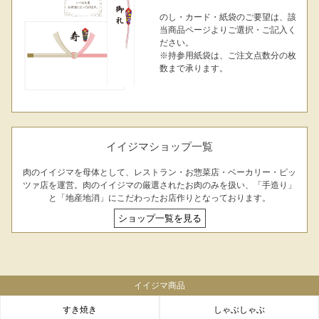
のし・カード・紙袋のご要望は、該
当商品ページよりご選択・ご記入く
ださい。
※持参用紙袋は、ご注文点数分の枚
数まで承ります。
シーン別特集
お中元ギフト
お中元ハムギフ
誕生日ギフト
ト
イイジマショップ一覧
出産内祝い
結婚内祝い
法事・香典返し
肉のイイジマを母体として、レストラン・お惣菜店・ベーカリー・ピッ
ツァ店を運営。肉のイイジマの厳選されたお肉のみを扱い、「手造り」
と「地産地消」にこだわったお店作りとなっております。
長寿祝い
高級肉ギフト
法人ギフト
ショップ一覧を見る
LINEギフト
ふるさと納税
イイジマ商品
すき焼き
しゃぶしゃぶ