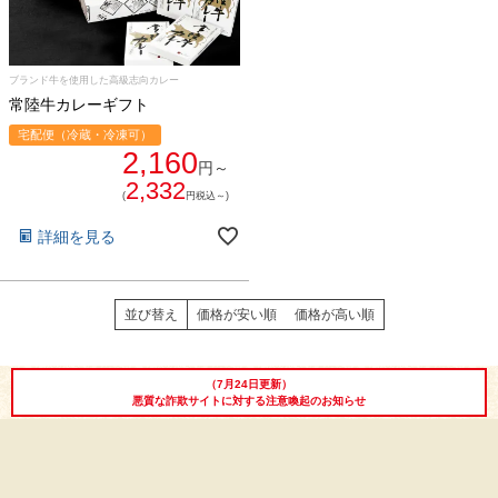
食べ方レシピ
コーンスープ
ブランド牛を使用した高級志向カレー
焼き方レシピ
常陸牛カレーギフト
目録ギフト
宅配便（冷蔵・冷凍可）
レビュー一覧
2,160
手造りタレ
円～
2,332
ご予算から選ぶ
(
円税込～)
プレミアムギフト
詳細を見る
牛肉部位一覧
商品券
並び替え
価格が安い順
価格が高い順
ギフトカテゴリー一覧
（7月24日更新）
悪質な詐欺サイトに対する注意喚起のお知らせ