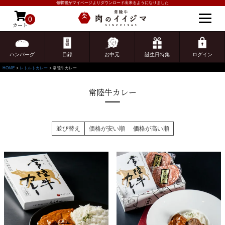
領収書がマイページよりダウンロード出来るようになりました
0
カート
ゲスト 様こんにちは
ログイン
ハンバーグ
目録
お中元
誕生日特集
ログイン
HOME
レトルトカレー
常陸牛カレー
常陸牛カレー
並び替え
価格が安い順
価格が高い順
ご注文ガイド