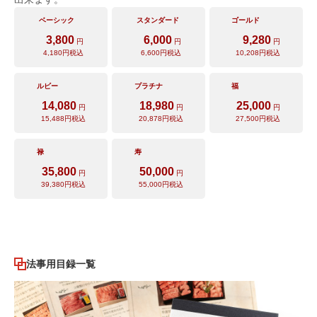
ベーシック
スタンダード
ゴールド
3,800
6,000
9,280
円
円
円
4,180
円税込
6,600
円税込
10,208
円税込
ルビー
プラチナ
福
14,080
18,980
25,000
円
円
円
15,488
円税込
20,878
円税込
27,500
円税込
禄
寿
35,800
50,000
円
円
39,380
円税込
55,000
円税込
法事用目録一覧