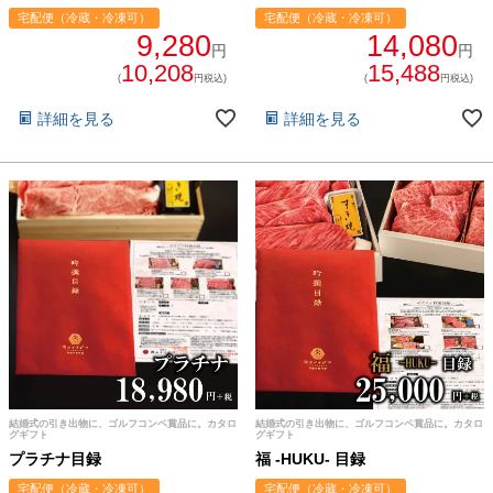
宅配便（冷蔵・冷凍可）
宅配便（冷蔵・冷凍可）
9,280
14,080
円
円
10,208
15,488
(
円税込)
(
円税込)
詳細を見る
詳細を見る
結婚式の引き出物に、ゴルフコンペ賞品に。カタロ
結婚式の引き出物に、ゴルフコンペ賞品に。カタロ
グギフト
グギフト
プラチナ目録
福 -HUKU- 目録
宅配便（冷蔵・冷凍可）
宅配便（冷蔵・冷凍可）