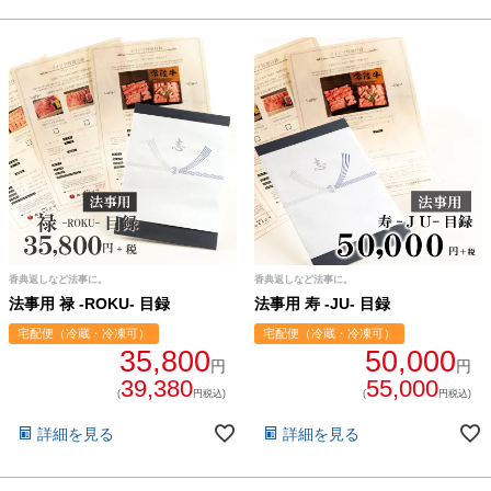
香典返しなど法事に。
香典返しなど法事に。
法事用 禄 -ROKU- 目録
法事用 寿 -JU- 目録
宅配便（冷蔵・冷凍可）
宅配便（冷蔵・冷凍可）
35,800
50,000
円
円
39,380
55,000
(
円税込)
(
円税込)
詳細を見る
詳細を見る