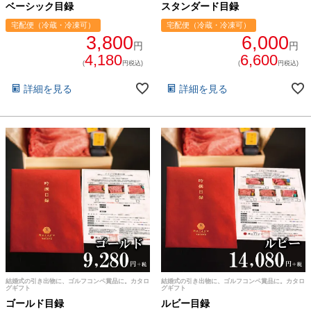
ベーシック目録
スタンダード目録
宅配便（冷蔵・冷凍可）
宅配便（冷蔵・冷凍可）
3,800
6,000
円
円
4,180
6,600
(
円税込)
(
円税込)
詳細を見る
詳細を見る
結婚式の引き出物に、ゴルフコンペ賞品に。カタロ
結婚式の引き出物に、ゴルフコンペ賞品に。カタロ
グギフト
グギフト
ゴールド目録
ルビー目録