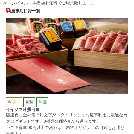
メージパネル・手提袋も無料でご用意致します。
慶事用目録一覧
ギフト
目録
常温
イイジマ吟撰目録
臙脂色に金の箔押し文字がスタイリッシュな慶事利用に最適なカ
タログギフトです。8種類の価格帯から選べます。
※ご予算8000円以上であれば、内容オリジナルの目録もお造り
出来ます。