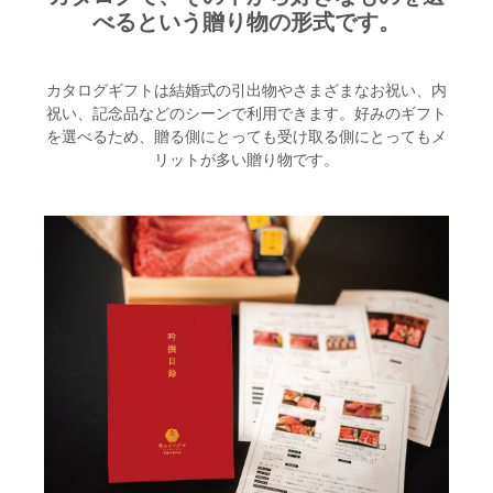
配送・送料
べるという贈り物の形式です。
すき焼き
熨斗・カード
しゃぶしゃぶ
カタログギフトは結婚式の引出物やさまざまなお祝い、内
祝い、記念品などのシーンで利用できます。好みのギフト
イイジマとは
焼き肉
を選べるため、贈る側にとっても受け取る側にとってもメ
リットが多い贈り物です。
BBQ
常陸牛とは？
ステーキ
ショップ一覧
ハンバーグ
マイページ
みそ漬け
ゴルフコンペ
レトルトカレー
法人の方へ
シャルキュトリー
よくある質問