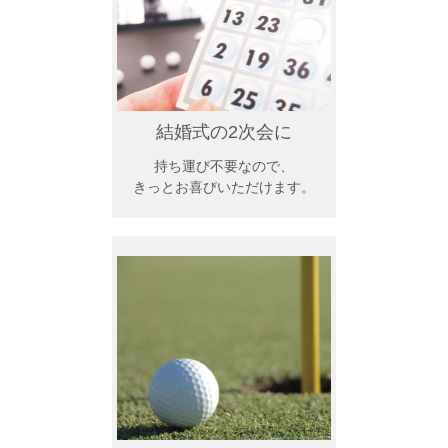
シーン別特集
お中元ギフト
お中元ハムギフ
誕生日ギフト
ト
結婚式の2次会に
出産内祝い
結婚内祝い
法事・香典返し
持ち運び不要なので、
きっとお喜びいただけます。
長寿祝い
高級肉ギフト
法人ギフト
LINEギフト
ふるさと納税