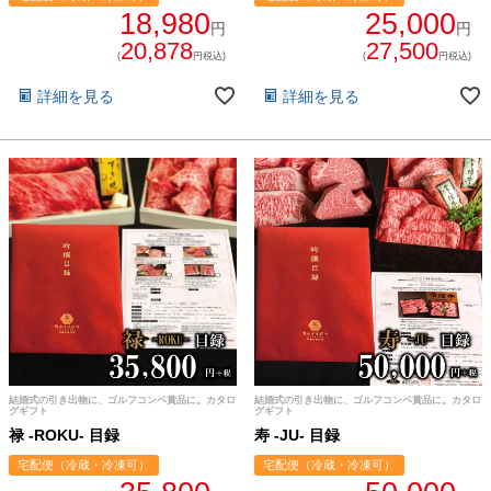
18,980
25,000
円
円
20,878
27,500
(
円税込)
(
円税込)
詳細を見る
詳細を見る
結婚式の引き出物に、ゴルフコンペ賞品に。カタロ
結婚式の引き出物に、ゴルフコンペ賞品に。カタロ
グギフト
グギフト
禄 -ROKU- 目録
寿 -JU- 目録
宅配便（冷蔵・冷凍可）
宅配便（冷蔵・冷凍可）