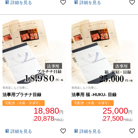
詳細を見る
詳細を見る
FACEBOOK
twitter
instagram
LINE
香典返しなど法事に。
香典返しなど法事に。
法事用プラチナ目録
法事用 福 -HUKU- 目録
宅配便（冷蔵・冷凍可）
宅配便（冷蔵・冷凍可）
18,980
25,000
円
円
20,878
27,500
(
円税込)
(
円税込)
詳細を見る
詳細を見る