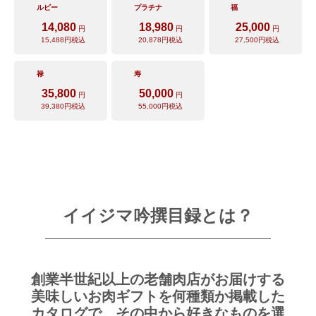
ルビー
プラチナ
福
14,080
18,980
25,000
円
円
円
15,488
円税込
20,878
円税込
27,500
円税込
禄
寿
35,800
50,000
円
円
39,380
円税込
55,000
円税込
イイジマ吟撰目録とは？
創業半世紀以上の老舗肉店がお届けする
ご注文ガイド
美味しいお肉ギフトを何種類か掲載した
食べ方からから探す
カタログで、その中から好きなものを選