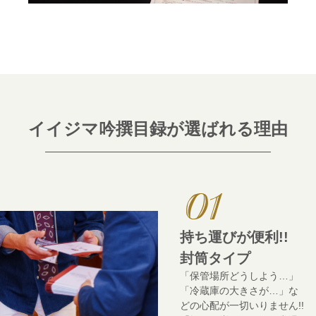
コーンスープ
食べ方レシピ
目録ギフト
焼き方レシピ
手造りタレ
レビュー一覧
プレミアムギフト
ご予算から選ぶ
イイジマ吟撰目録が選ばれる理由
商品券
牛肉部位一覧
ギフトカテゴリー一覧
持ち運びが便利!!
封筒タイプ
「保管場所どうしよう…」
「冷蔵庫の大きさが…」な
どの心配が一切いりません!!