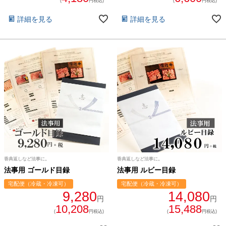
(
円税込)
(
円税込)
詳細を見る
詳細を見る
香典返しなど法事に。
香典返しなど法事に。
法事用 ゴールド目録
法事用 ルビー目録
宅配便（冷蔵・冷凍可）
宅配便（冷蔵・冷凍可）
9,280
14,080
円
円
10,208
15,488
(
円税込)
(
円税込)