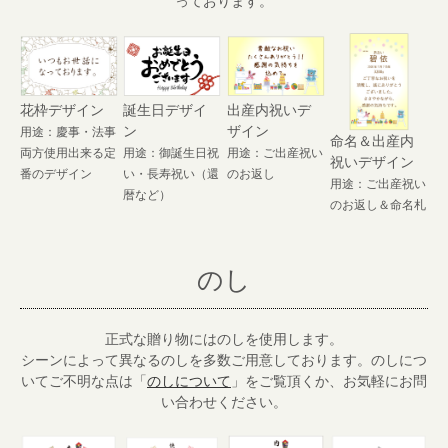
っております。
花枠デザイン
誕生日デザイ
出産内祝いデ
ン
ザイン
用途：慶事・法事
命名＆出産内
両方使用出来る定
用途：御誕生日祝
用途：ご出産祝い
祝いデザイン
番のデザイン
い・長寿祝い（還
のお返し
用途：ご出産祝い
暦など）
のお返し＆命名札
のし
正式な贈り物にはのしを使用します。
シーンによって異なるのしを多数ご用意しております。のしにつ
いてご不明な点は「
のしについて
」をご覧頂くか、お気軽にお問
い合わせください。