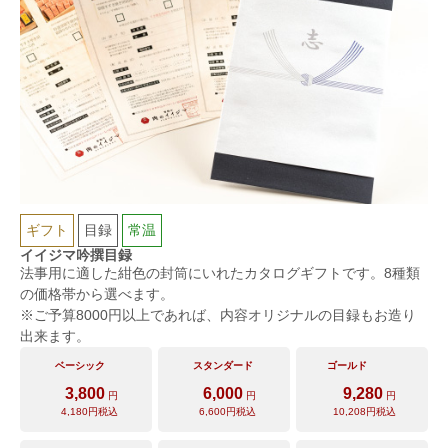
ギフト
目録
常温
イイジマ吟撰目録
法事用に適した紺色の封筒にいれたカタログギフトです。8種類
の価格帯から選べます。
※ご予算8000円以上であれば、内容オリジナルの目録もお造り
出来ます。
ベーシック
スタンダード
ゴールド
3,800
6,000
9,280
円
円
円
4,180
円税込
6,600
円税込
10,208
円税込