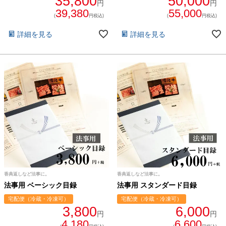
35,800
50,000
円
円
39,380
55,000
(
円税込)
(
円税込)
詳細を見る
詳細を見る
香典返しなど法事に。
香典返しなど法事に。
法事用 ベーシック目録
法事用 スタンダード目録
宅配便（冷蔵・冷凍可）
宅配便（冷蔵・冷凍可）
3,800
6,000
円
円
4,180
6,600