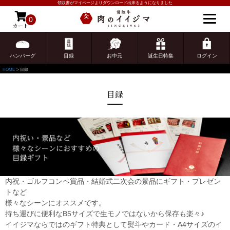
領収書がマイページよりダウンロード出来るようになりました
0
カート
ゲスト 様こんにちは
ログイン
ハンバーグ
目録
お中元
誕生日特集
ログイン
HOME
目録
目録
内祝・ゴルフコンペ賞品・結婚式二次会の景品にギフト・プレゼン
トなど
様々なシーンにオススメです。
持ち運びに便利なB5サイズで生モノではないから保存も楽々♪
イイジマならではのギフト特典として熨斗やカード・A4サイズのイ