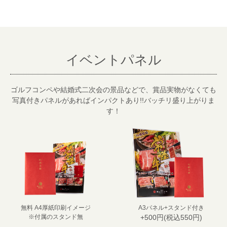
イベントパネル
029-254-2441
受付：9:00～17:30
(日曜日を除く)
お問合せフォーム
ゴルフコンペや結婚式二次会の景品などで、賞品実物がなくても
写真付きパネルがあればインパクトあり!!バッチリ盛り上がりま
す！
無料 A4厚紙印刷イメージ
A3パネル+スタンド付き
※付属のスタンド無
+500円(税込550円)