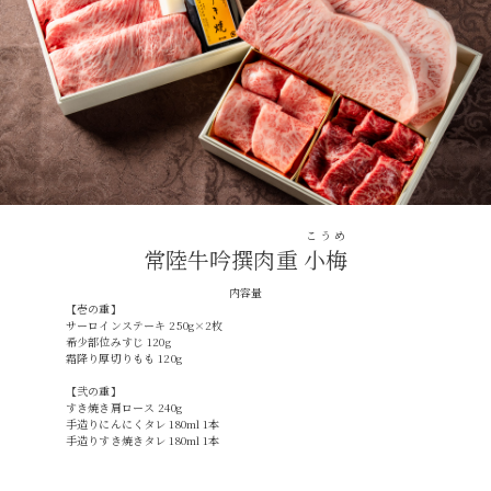
こうめ
常陸牛吟撰肉重
小梅
029-254-2441
内容量
【壱の重】
受付：9:00～17:30
(日曜日を除く)
サーロインステーキ 250g×2枚
希少部位みすじ 120g
お問合せフォーム
霜降り厚切りもも 120g
【弐の重】
すき焼き肩ロース 240g
手造りにんにくタレ 180ml 1本
手造りすき焼きタレ 180ml 1本