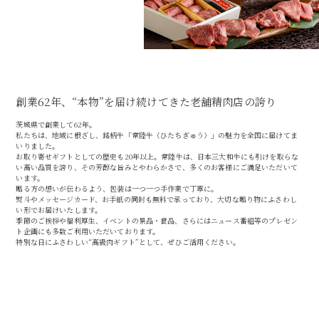
創業62年、“本物”を届け続けてきた老舗精肉店の誇り
茨城県で創業して62年。
私たちは、地域に根ざし、銘柄牛「常陸牛（ひたちぎゅう）」の魅力を全国に届けてま
いりました。
お取り寄せギフトとしての歴史も20年以上。常陸牛は、日本三大和牛にも引けを取らな
い高い品質を誇り、その芳醇な旨みとやわらかさで、多くのお客様にご満足いただいて
います。
贈る方の想いが伝わるよう、包装は一つ一つ手作業で丁寧に。
熨斗やメッセージカード、お手紙の同封も無料で承っており、大切な贈り物にふさわし
い形でお届けいたします。
季節のご挨拶や福利厚生、イベントの景品・賞品、さらにはニュース番組等のプレゼン
ト企画にも多数ご利用いただいております。
特別な日にふさわしい“高級肉ギフト”として、ぜひご活用ください。