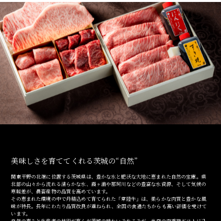
ご注文ガイド
食べ方からから探す
配送・送料
すき焼き
熨斗・カード
しゃぶしゃぶ
イイジマとは
焼き肉
常陸牛とは？
BBQ
ショップ一覧
ステーキ
美味しさを育ててくれる茨城の“自然”
マイページ
ハンバーグ
関東平野の北端に位置する茨城県は、豊かな水と肥沃な大地に恵まれた自然の宝庫。県
北部の山々から流れる清らかな水、霞ヶ浦や那珂川などの豊富な水資源、そして気候の
ゴルフコンペ
寒暖差が、農畜産物の品質を高めています。
みそ漬け
その恵まれた環境の中で丹精込めて育てられた「常陸牛」は、柔らかな肉質と豊かな風
味が特長。長年にわたり品質改良が重ねられ、全国の食通たちからも高い評価を受けて
法人の方へ
います。
レトルトカレー
自然の恵みと生産者の技術が育んだ茨城の味わい――それこそが、当店の肉重箱ギフトに込