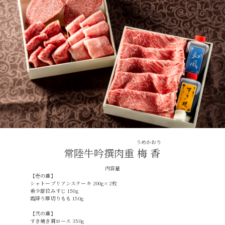
シーン別特集
うめかおり
お中元ギフト
お中元ハムギフ
誕生日ギフト
常陸牛吟撰肉重
梅香
ト
内容量
【壱の重】
出産内祝い
結婚内祝い
法事・香典返し
シャトーブリアンステーキ 200g×2枚
希少部位みすじ 150g
霜降り厚切りもも 150g
長寿祝い
高級肉ギフト
法人ギフト
【弐の重】
すき焼き肩ロース 350g