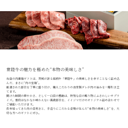
常陸牛の魅力を極めた“本物の美味しさ”
当店の肉重箱ギフトは、茨城が誇る銘柄牛「常陸牛」の美味しさを余すことなく詰め込
んだ、まさに“肉の宝箱”。
厳選された部位を丁寧に盛り付け、職人こだわりの自家製ダレが肉の旨みを一層引き立
てます。
開けた瞬間の華やかさ、そして一口目の感動は、特別な日の贈り物にふさわしいサプラ
イズ。普段はなかなか味わえない高級部位を、イイジマだけのオリジナル詰め合わせで
ご堪能いただけます。
長年培ってきた肉の目利きと、手造りにこだわる姿勢が生んだ“本物の美味しさ”を、大
切な方へのギフトにぜひ。