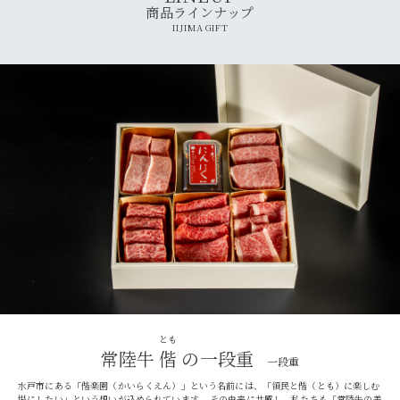
商品ラインナップ
IIJIMA GIFT
とも
常陸牛
偕
の一段重
一段重
水戸市にある「偕楽園（かいらくえん）」という名前には、「領民と偕（とも）に楽しむ
場にしたい」という想いが込められています。 その由来に共感し、私たちも「常陸牛の美