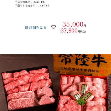
手造り和風タレ 180ml 1本
LINEギフト
ふるさと納税
手造りすき焼きタレ 180ml 1本
35,000
円
詳細を見る
37,800
(
円税込)