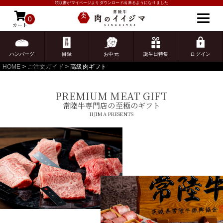
領収書がマイページよりダウンロード出来るようになりました
0
カート
ゲスト 様こんにちは
ログイン
ハンバーグ
目録
お中元
誕生日特集
ログイン
HOME
ご注文ガイド
高級肉ギフト
PREMIUM MEAT GIFT
常陸牛専門店の至極のギフト
IIJIMA PRESENTS