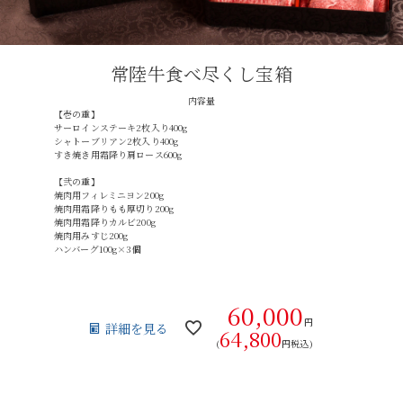
常陸牛食べ尽くし宝箱
内容量
【壱の重】
サーロインステーキ2枚入り400g
シャトーブリアン2枚入り400g
すき焼き用霜降り肩ロース600g
【弐の重】
焼肉用フィレミニヨン200g
焼肉用霜降りもも厚切り200g
焼肉用霜降りカルビ200g
焼肉用みすじ200g
ハンバーグ100g×3個
60,000
円
詳細を見る
64,800
(
円税込)