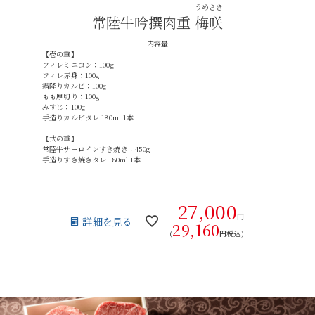
うめさき
常陸牛吟撰肉重
梅咲
内容量
【壱の重】
フィレミニヨン：100g
フィレ赤身：100g
霜降りカルビ：100g
もも厚切り：100g
みすじ：100g
手造りカルビタレ 180ml 1本
【弐の重】
常陸牛サーロインすき焼き：450g
手造りすき焼きタレ 180ml 1本
27,000
円
詳細を見る
29,160
(
円税込)