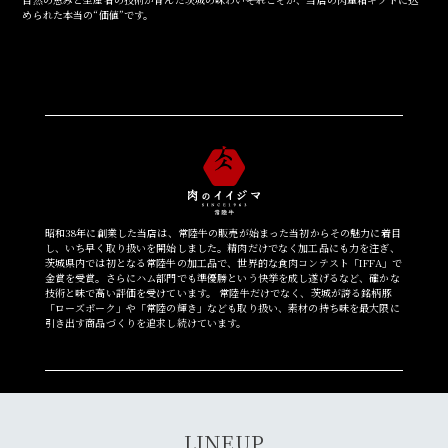
められた本当の“価値”です。
よくある質問
シャルキュトリー
食べ方レシピ
コーンスープ
焼き方レシピ
目録ギフト
レビュー一覧
手造りタレ
ご予算から選ぶ
昭和38年に創業した当店は、常陸牛の販売が始まった当初からその魅力に着目
プレミアムギフト
し、いち早く取り扱いを開始しました。精肉だけでなく加工品にも力を注ぎ、
茨城県内では初となる常陸牛の加工品で、世界的な食肉コンテスト「IFFA」で
牛肉部位一覧
金賞を受賞。さらにハム部門でも準優勝という快挙を成し遂げるなど、確かな
商品券
技術と味で高い評価を受けています。 常陸牛だけでなく、茨城が誇る銘柄豚
「ローズポーク」や「常陸の輝き」なども取り扱い、素材の持ち味を最大限に
引き出す商品づくりを追求し続けています。
ギフトカテゴリー一覧
LINEUP