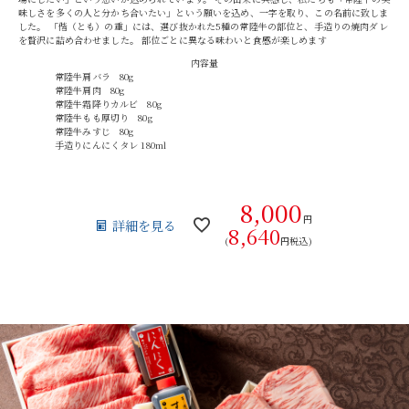
味しさを多くの人と分かち合いたい」という願いを込め、一字を取り、この名前に致しま
した。 「偕（とも）の重」には、選び抜かれた5種の常陸牛の部位と、手造りの焼肉ダレ
を贅沢に詰め合わせました。 部位ごとに異なる味わいと食感が楽しめます
内容量
常陸牛肩バラ 80g
常陸牛肩肉 80g
常陸牛霜降りカルビ 80g
常陸牛もも厚切り 80g
常陸牛みすじ 80g
手造りにんにくタレ 180ml
8,000
円
詳細を見る
8,640
(
円税込)