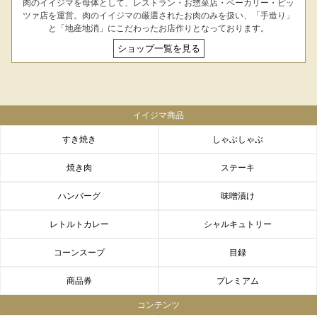
肉のイイジマを母体として、レストラン・お惣菜店・ベーカリー・ピッ
ツァ店を運営。肉のイイジマの厳選されたお肉のみを扱い、「手造り」
と「地産地消」にこだわったお店作りとなっております。
ショップ一覧を見る
イイジマ商品
すき焼き
しゃぶしゃぶ
焼き肉
ステーキ
ハンバーグ
味噌漬け
レトルトカレー
シャルキュトリー
コーンスープ
目録
商品券
プレミアム
コンテンツ