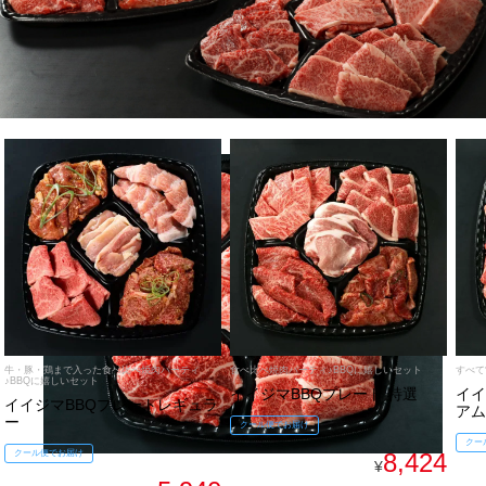
ギフトカテゴリー一覧
牛・豚・鶏まで入った食べ比べ焼肉パーティ
食べ比べ焼肉パーティ♪BBQに嬉しいセット
すべて
♪BBQに嬉しいセット
イイジマBBQプレート 特選
イイ
イイジマBBQプレートレギュラ
アム
ー
クール便でお届け
クー
クール便でお届け
8,424
¥