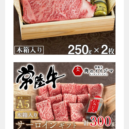
シーン別特集
お中元ギフト
お中元ハムギフ
誕生日ギフト
ト
出産内祝い
結婚内祝い
法事・香典返し
長寿祝い
高級肉ギフト
法人ギフト
LINEギフト
ふるさと納税