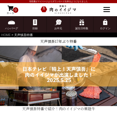
領収書がマイページよりダウンロード出来るようになりました
0
カート
ゲスト 様こんにちは
ログイン
ハンバーグ
目録
お中元
誕生日特集
ログイン
HOME
天声慎吾特番
天声慎吾17年ぶり特番
天声慎吾特番で紹介！肉のイイジマの常陸牛