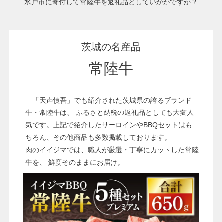
水戸市に寄付して常陸牛を返礼品としていかがですか？
茨城の名産品
029-254-2441
受付：9:00～17:30
(日曜日を除く)
常陸牛
お問合せフォーム
「天声慎吾」でも紹介された茨城県の誇るブランド
牛・常陸牛は、 ふるさと納税の返礼品としても大変人
気です。上記で紹介したサーロインやBBQセットはも
ちろん、その他商品も多数掲載しております。
肉のイイジマでは、職人が厳選・丁寧にカットした常陸
牛を、 鮮度そのままにお届け。