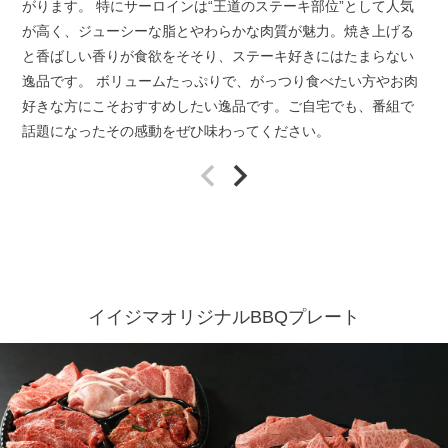
がります。 特にサーロインは“王道のステーキ部位”として人気
マイページ
が高く、ジューシーな脂とやわらかな肉質が魅力。焼き上げる
ハンバーグ
と香ばしい香りが食欲をそそり、ステーキ好きにはたまらない
ゴルフコンペ
逸品です。 ボリュームたっぷりで、がっつり食べたい方やお肉
みそ漬け
好きな方にこそおすすめしたい逸品です。ご自宅でも、番組で
法人の方へ
話題になったその感動をぜひ味わってください。
レトルトカレー
よくある質問
シャルキュトリー
食べ方レシピ
コーンスープ
焼き方レシピ
目録ギフト
レビュー一覧
イイジマオリジナルBBQプレート
手造りタレ
ご予算から選ぶ
プレミアムギフト
牛肉部位一覧
商品券