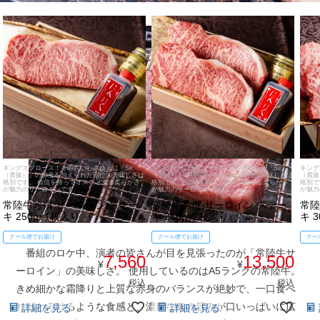
ご注文ガイド
食べ方からから探す
配送・送料
キングオブロース！そのおいしさゆえに『Sir
キングオブロース！そのおいしさゆえに『Sir
キング
（貴族）』の称号を与えられた部位の美味しさは
（貴族）』の称号を与えられた部位の美味しさは
（貴族
すき焼き
格別です。 自信を持ってオススメする柔らかさ
格別です。 自信を持ってオススメする柔らかさ
格別で
熨斗・カード
が魅力のサーロインです
が魅力のサーロインです
が魅力
常陸牛吟撰 サーロイン ステー
常陸牛吟撰 サーロイン ステー
常陸
しゃぶしゃぶ
キ 250g×1枚入り
キ 250g×2枚入り
キ 
イイジマとは
クール便でお届け
クール便でお届け
クー
焼き肉
番組のロケ中、演者の皆さんが目を見張ったのが「常陸牛サ
7,560
13,500
¥
¥
常陸牛とは？
ーロイン」の美味しさ。 使用しているのはA5ランクの常陸牛。
BBQ
税込
税込
きめ細かな霜降りと上質な赤身のバランスが絶妙で、一口食べ
ショップ一覧
ればとろけるような食感と、濃厚な肉の旨みが口いっぱいに広
詳細を見る
詳細を見る
ステーキ