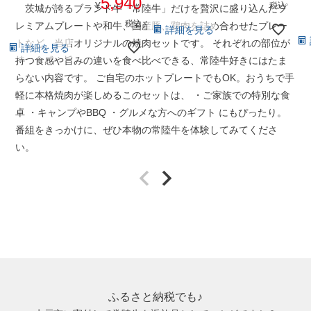
5,940
¥
税込
茨城が誇るブランド牛「常陸牛」だけを贅沢に盛り込んだプ
税込
レミアムプレートや和牛、国産豚、鶏肉を詰め合わせたプレー
詳細を見る
トなど、当店オリジナルの焼肉セットです。 それぞれの部位が
詳細を見る
持つ食感や旨みの違いを食べ比べできる、常陸牛好きにはたま
らない内容です。 ご自宅のホットプレートでもOK。おうちで手
軽に本格焼肉が楽しめるこのセットは、 ・ご家族での特別な食
卓 ・キャンプやBBQ ・グルメな方へのギフト にもぴったり。
番組をきっかけに、ぜひ本物の常陸牛を体験してみてくださ
い。
ふるさと納税でも♪