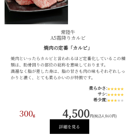
常陸牛
A5霜降りカルビ
焼肉の定番「カルビ」
焼肉といったらカルビと言われるほど定番化しているこの種
類は、肋骨回りの部位の総称を意味しております。
満遍なく脂が差した身は、脂の甘さも肉の味もそれぞれしっ
かりと濃く、とても柔らかいのが特徴です。
柔らかさ:
サシ:
希少度:
4,500
300
g
円(税込4,860円)
詳細を見る