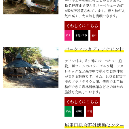
ーベキューを楽しむことができます。
15名程度まで使えるバーベキューの炉
が8カ所設置されています。春と秋が人
気が高く、大自然を満喫できます。
くわしくはこちら
県北
常陸大宮市
有料
パークアルカディアケビン村
ケビン村は、8ヶ所のバーベキュー施
設、18ホールのパターゴルフ場、アス
レチックなど森の中で様々な自然体験
ができる施設です。また、100名収容可
能のプラネタリウム館、無料で木工体
験ができる森林科学館などそのほかの
施設も充実しています。
くわしくはこちら
県央
城里町
有料
城里町総合野外活動センター