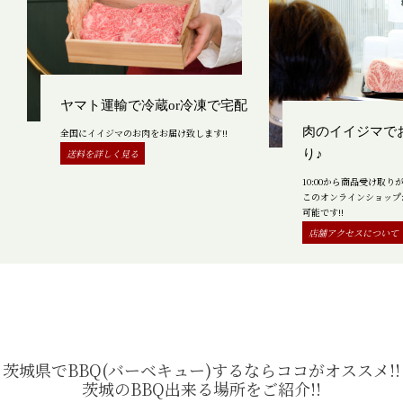
ヤマト運輸で冷蔵or冷凍で宅配
肉のイイジマで
全国にイイジマのお肉をお届け致します!!
送料を詳しく見る
り♪
10:00から商品受け取り
このオンラインショップ
可能です!!
店舗アクセスについて
茨城県でBBQ(バーベキュー)するならココがオススメ!!
茨城のBBQ出来る場所をご紹介!!