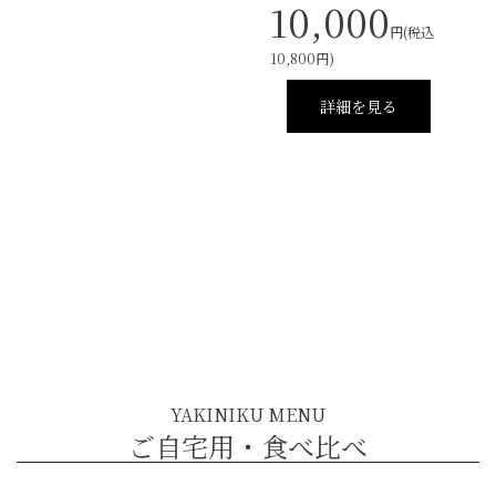
10,000
食べ方レシピ
コーンスープ
円(税込
10,800円)
焼き方レシピ
目録ギフト
詳細を見る
レビュー一覧
手造りタレ
ご予算から選ぶ
プレミアムギフト
牛肉部位一覧
商品券
ギフトカテゴリー一覧
YAKINIKU MENU
ご自宅用・食べ比べ