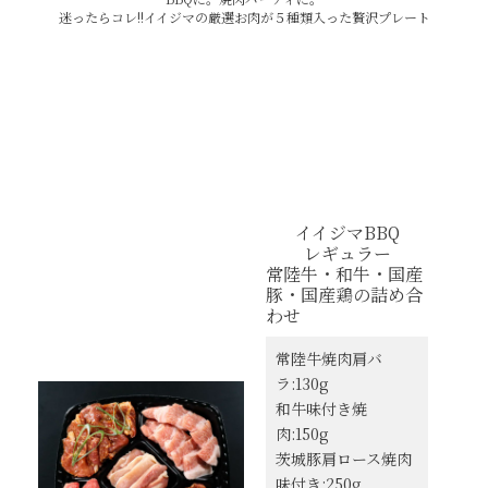
迷ったらコレ!!イイジマの厳選お肉が５種類入った贅沢プレート
イイジマBBQ
レギュラー
常陸牛・和牛・国産
豚・国産鶏の詰め合
わせ
常陸牛焼肉肩バ
ラ:130g
和牛味付き焼
肉:150g
茨城豚肩ロース焼肉
味付き:250g