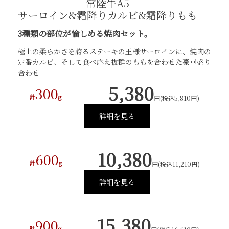
常陸牛A5
サーロイン&霜降りカルビ&霜降りもも
3種類の部位が愉しめる焼肉セット。
極上の柔らかさを誇るステーキの王様サーロインに、焼肉の
定番カルビ、そして食べ応え抜群のももを合わせた豪華盛り
合わせ
5,380
300
計
g
円(税込5,810円)
詳細を見る
10,380
600
計
g
円(税込11,210円)
詳細を見る
15,380
900
計
g