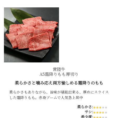
シーン別特集
お中元ギフト
お中元ハムギフ
誕生日ギフト
ト
出産内祝い
結婚内祝い
法事・香典返し
長寿祝い
高級肉ギフト
法人ギフト
常陸牛
LINEギフト
ふるさと納税
A5霜降りもも厚切り
柔らかさと噛み応え両方愉しめる霜降りのもも
柔らかさもありながら、旨味が堪能出来る、厚めにスライス
した霜降りもも。赤身ブームで人気急上昇中
柔らかさ:
サシ:
希少度: