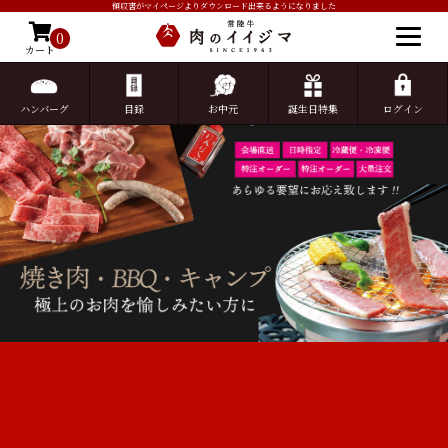
領収書がマイページよりダウンロード出来るようになりました
0
カート
ゲスト 様こんにちは
ログイン
ハンバーグ
目録
お中元
誕生日特集
ログイン
HOME
焼き肉特集