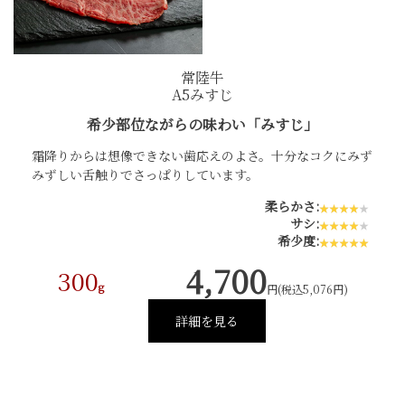
常陸牛
A5みすじ
希少部位ながらの味わい「みすじ」
霜降りからは想像できない歯応えのよさ。十分なコクにみず
みずしい舌触りでさっぱりしています。
柔らかさ:
サシ:
希少度:
4,700
300
g
円(税込5,076円)
詳細を見る