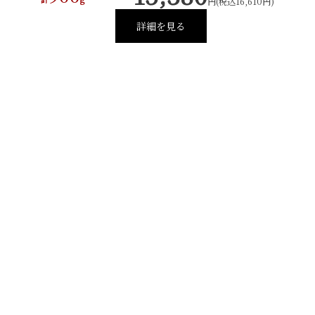
円(税込16,610円)
詳細を見る
029-254-2441
受付：9:00～17:30
(日曜日を除く)
お問合せフォーム