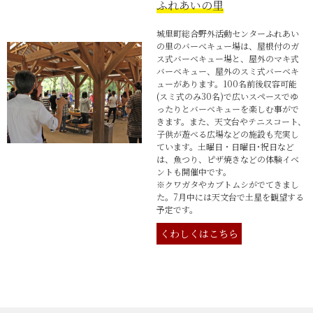
ふれあいの里
城里町総合野外活動センターふれあい
の里のバーべキュー場は、屋根付のガ
ス式バーベキュー場と、屋外のマキ式
バーベキュー、屋外のスミ式バーベキ
ューがあります。100名前後収容可能
(スミ式のみ30名)で広いスペースでゆ
ったりとバーベキューを楽しむ事がで
きます。また、天文台やテニスコート、
子供が遊べる広場などの施設も充実し
ています。土曜日・日曜日･祝日など
は、魚つり、ピザ焼きなどの体験イベ
ントも開催中です。
※クワガタやカブトムシがでてきまし
た。7月中には天文台で土星を観望する
予定です。
くわしくはこちら