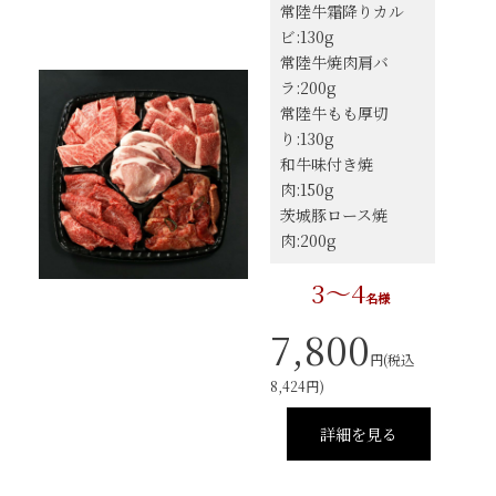
常陸牛霜降りカル
ビ:130g
常陸牛焼肉肩バ
ラ:200g
常陸牛もも厚切
り:130g
和牛味付き焼
肉:150g
茨城豚ロース焼
肉:200g
3～4
名様
7,800
円(税込
8,424円)
詳細を見る
ご注文ガイド
食べ方からから探す