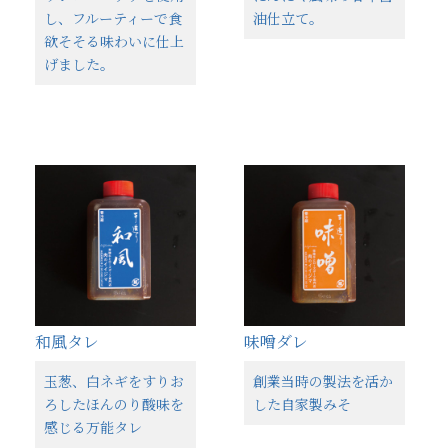
し、フルーティーで食
油仕立て。
欲そそる味わいに仕上
げました。
和風タレ
味噌ダレ
玉葱、白ネギをすりお
創業当時の製法を活か
ろしたほんのり酸味を
した自家製みそ
感じる万能タレ