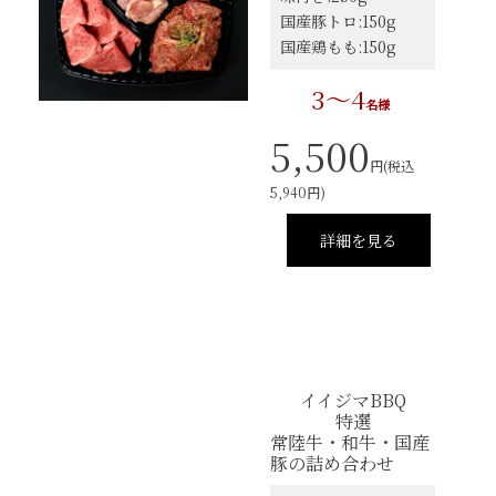
国産豚トロ:150g
国産鶏もも:150g
3～4
名様
5,500
円(税込
5,940円)
詳細を見る
イイジマBBQ
特選
常陸牛・和牛・国産
豚の詰め合わせ