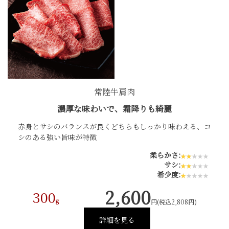
常陸牛肩肉
濃厚な味わいで、霜降りも綺麗
赤身とサシのバランスが良くどちらもしっかり味わえる、コ
シのある強い旨味が特徴
柔らかさ:
サシ:
希少度:
2,600
300
g
円(税込2,808円)
詳細を見る