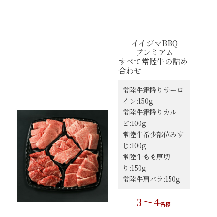
配送・送料
すき焼き
熨斗・カード
イイジマBBQ
しゃぶしゃぶ
プレミアム
イイジマとは
すべて常陸牛の詰め
焼き肉
合わせ
常陸牛とは？
BBQ
常陸牛霜降りサーロ
イン:150g
ショップ一覧
常陸牛霜降りカル
ステーキ
ビ:100g
マイページ
常陸牛希少部位みす
ハンバーグ
じ:100g
ゴルフコンペ
常陸牛もも厚切
みそ漬け
り:150g
法人の方へ
常陸牛肩バラ:150g
レトルトカレー
よくある質問
3～4
名様
シャルキュトリー