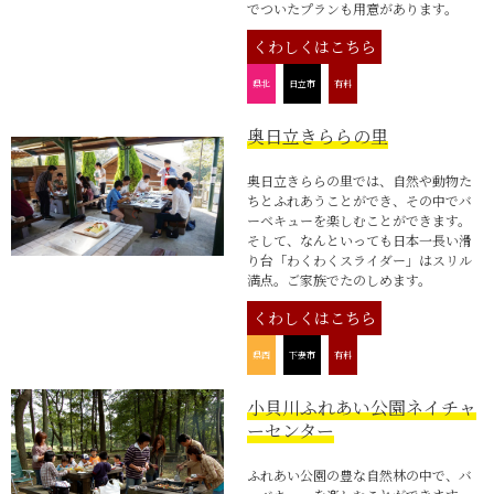
でついたプランも用意があります。
くわしくはこちら
県北
日立市
有料
奥日立きららの里
奥日立きららの里では、自然や動物た
ちとふれあうことができ、その中でバ
ーベキューを楽しむことができます。
そして、なんといっても日本一長い滑
り台「わくわくスライダー」はスリル
満点。ご家族でたのしめます。
くわしくはこちら
県西
下妻市
有料
小貝川ふれあい公園ネイチャ
ーセンター
ふれあい公園の豊な自然林の中で、バ