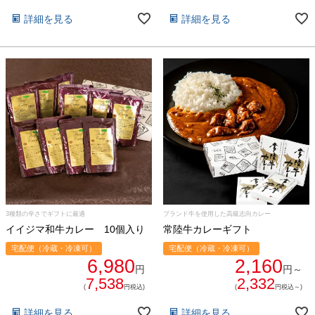
詳細を見る
詳細を見る
3種類の辛さでギフトに最適
ブランド牛を使用した高級志向カレー
イイジマ和牛カレー 10個入り
常陸牛カレーギフト
宅配便（冷蔵・冷凍可）
宅配便（冷蔵・冷凍可）
6,980
2,160
円
円～
7,538
2,332
(
円税込)
(
円税込～)
詳細を見る
詳細を見る