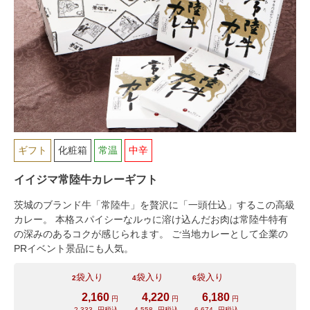
029-254-2441
ギフト
化粧箱
常温
中辛
受付：9:00～17:30
(日曜日を除く)
イイジマ常陸牛カレーギフト
お問合せフォーム
茨城のブランド牛「常陸牛」を贅沢に「一頭仕込」するこの高級
カレー。 本格スパイシーなルゥに溶け込んだお肉は常陸牛特有
の深みのあるコクが感じられます。 ご当地カレーとして企業の
PRイベント景品にも人気。
袋入り
袋入り
袋入り
2
4
6
2,160
4,220
6,180
円
円
円
2,333
円税込
4,558
円税込
6,674
円税込