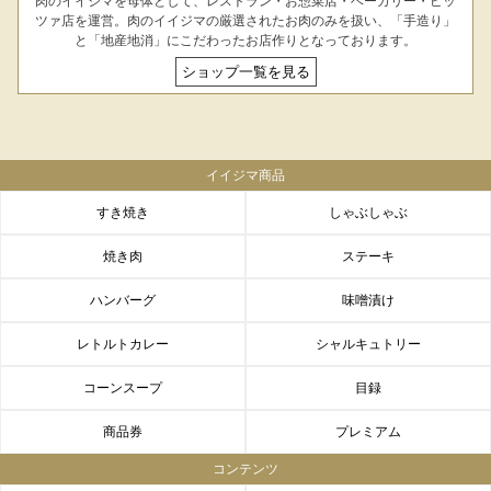
肉のイイジマを母体として、レストラン・お惣菜店・ベーカリー・ピッ
ツァ店を運営。肉のイイジマの厳選されたお肉のみを扱い、「手造り」
と「地産地消」にこだわったお店作りとなっております。
ショップ一覧を見る
イイジマ商品
すき焼き
しゃぶしゃぶ
焼き肉
ステーキ
ハンバーグ
味噌漬け
レトルトカレー
シャルキュトリー
コーンスープ
目録
商品券
プレミアム
コンテンツ