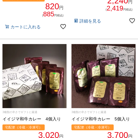
2,240
円
820
2,419
円
(
円税込)
885
(
円税込)
詳細を見る
カートに入れる
3種類の辛さでギフトに最適
3種類の辛さでギフトに最適
イイジマ和牛カレー 4個入り
イイジマ和牛カレー 5個入り
宅配便（冷蔵・冷凍可）
宅配便（冷蔵・冷凍可）
3,020
3,700
円
円