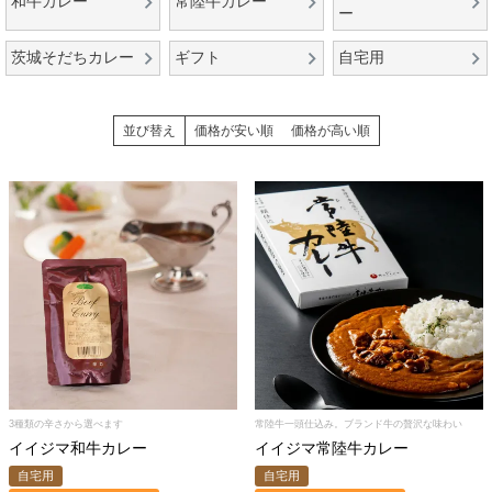
和牛カレー
常陸牛カレー
ー
茨城そだちカレー
ギフト
自宅用
並び替え
価格が安い順
価格が高い順
3種類の辛さから選べます
常陸牛一頭仕込み。ブランド牛の贅沢な味わい
イイジマ和牛カレー
イイジマ常陸牛カレー
自宅用
自宅用