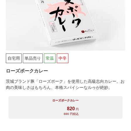
シャルキュトリー
食べ方レシピ
コーンスープ
焼き方レシピ
目録ギフト
レビュー一覧
手造りタレ
ご予算から選ぶ
自宅用
単品売り
常温
中辛
プレミアムギフト
牛肉部位一覧
ローズポークカレー
商品券
茨城ブランド豚「ローズポーク」を使用した高級志向カレー。お
肉の美味しさはもちろん、本格スパイシーなルゥが絶妙。
ギフトカテゴリー一覧
ローズポークカレー
820
円
886
円税込