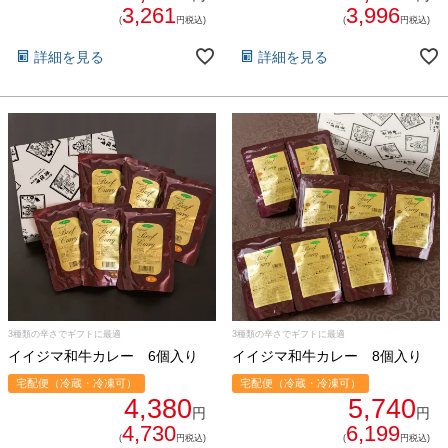
3,261
3,996
(
円税込)
(
円税込)
詳細を見る
詳細を見る
3種類の辛さでギフトに最適
3種類の辛さでギフトに最適
イイジマ和牛カレー 6個入り
イイジマ和牛カレー 8個入り
宅配便（冷蔵・冷凍可）
宅配便（冷蔵・冷凍可）
4,380
5,740
円
円
4,730
6,199
(
円税込)
(
円税込)