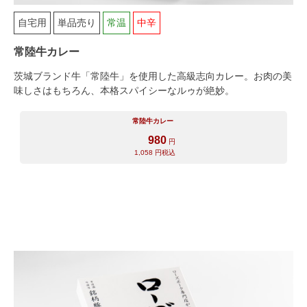
自宅用
単品売り
常温
中辛
食べ方からから探す
配送・送料
常陸牛カレー
すき焼き
熨斗・カード
茨城ブランド牛「常陸牛」を使用した高級志向カレー。お肉の美
しゃぶしゃぶ
味しさはもちろん、本格スパイシーなルゥが絶妙。
イイジマとは
焼き肉
常陸牛カレー
980
常陸牛とは？
円
BBQ
1,058
円税込
ショップ一覧
ステーキ
マイページ
ハンバーグ
ゴルフコンペ
みそ漬け
法人の方へ
レトルトカレー
よくある質問