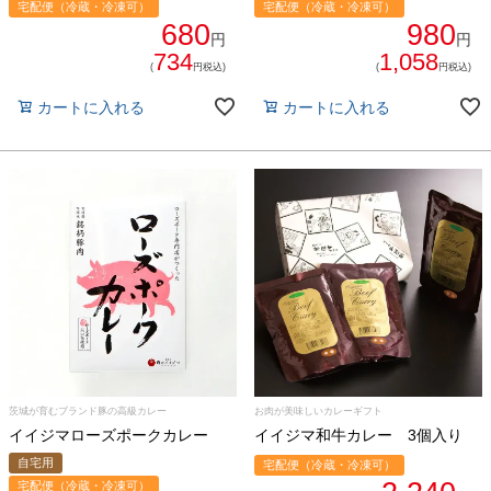
宅配便（冷蔵・冷凍可）
宅配便（冷蔵・冷凍可）
680
980
円
円
734
1,058
(
円税込)
(
円税込)
カートに入れる
カートに入れる
茨城が育むブランド豚の高級カレー
お肉が美味しいカレーギフト
イイジマローズポークカレー
イイジマ和牛カレー 3個入り
自宅用
宅配便（冷蔵・冷凍可）
宅配便（冷蔵・冷凍可）