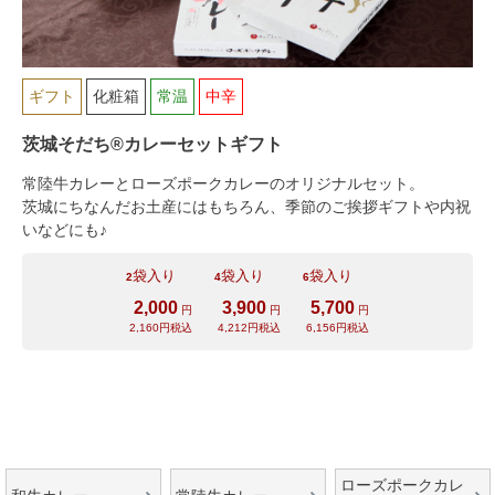
ギフト
化粧箱
常温
中辛
茨城そだち®カレーセットギフト
シーン別特集
常陸牛カレーとローズポークカレーのオリジナルセット。
茨城にちなんだお土産にはもちろん、季節のご挨拶ギフトや内祝
いなどにも♪
お中元ギフト
お中元ハムギフ
誕生日ギフト
ト
袋入り
袋入り
袋入り
2
4
6
2,000
3,900
5,700
円
円
円
出産内祝い
結婚内祝い
法事・香典返し
2,160円税込
4,212円税込
6,156円税込
長寿祝い
高級肉ギフト
法人ギフト
LINEギフト
ふるさと納税
ローズポークカレ