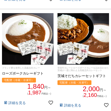
ブランド豚を使用した高級志向カレー
常陸牛カレーとローズポークカレーを詰め合わせた
茨城が一度に味わえる高級志向カレーセット
ローズポークカレーギフト
茨城そだちカレーセットギフト
宅配便（冷蔵・冷凍可）
宅配便（冷蔵・冷凍可）
1,840
2,000
円～
円～
1,987
2,160
(
円税込～)
(
円税込～)
詳細を見る
詳細を見る