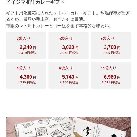
イイジマ和牛カレーギフト
ギフト用化粧箱に入れたレトルトカレーギフト。常温保存が出来
るため、景品や手土産、おもたせに最適。
市販のレトルトカレーとは一線を画す本格的な味わい。
袋入り
袋入り
袋入り
3
4
5
2,240
3,020
3,700
円
円
円
2,419
円税込
3,262
円税込
3,996
円税込
袋入り
袋入り
袋入り
6
8
10
4,380
5,740
6,980
円
円
円
4,730
円税込
6,199
円税込
7,538
円税込