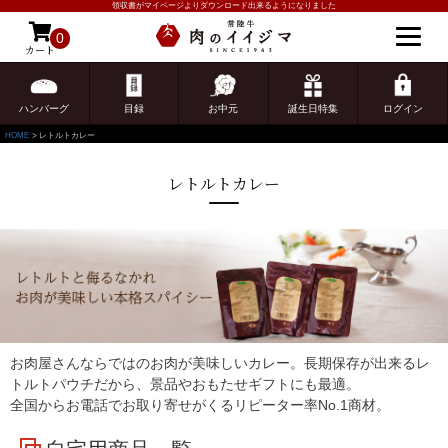
領収書がマイページよりダウンロード出来るようになりました
0
カート
ゲスト 様こんにちは
ログイン
ハンバーグ
目録
お中元
誕生日特集
ログイン
HOME
レトルトカレー
レトルトカレー
お肉屋さんならではのお肉が美味しいカレー。長期保存が出来るレ
トルトパウチだから、景品やおもたせギフトにも最適。
全国からお電話でお取り寄せがくるリピーター率No.1商材。