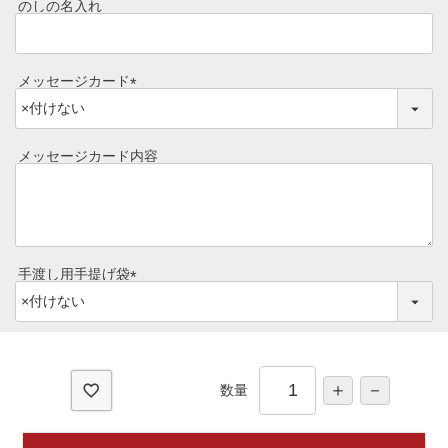
のしの名入れ
レビュー一覧
)
手造りタレ
ご予算から選ぶ
プレミアムギフト
メッセージカード
牛肉部位一覧
(
商品券
必
須
メッセージカード内容
ギフトカテゴリー一覧
)
手渡し用手提げ袋
(
必
須
)
数量