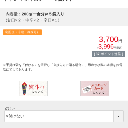
イイジマとは
焼き肉
内容量：
200g(一食分)×５袋入り
(甘口×２・中辛×２・辛口×１)
常陸牛とは？
BBQ
宅配便（冷蔵・冷凍可）
ショップ一覧
3,700
ステーキ
円
3,996
マイページ
(
円税込)
ハンバーグ
[
37
ポイント進呈 ]
ゴルフコンペ
※手提げ袋を「付ける」を選択し「直接先方に贈る場合」、用途や枚数の確認をお電
みそ漬け
話にてしております。
法人の方へ
レトルトカレー
よくある質問
シャルキュトリー
食べ方レシピ
コーンスープ
のし
(
焼き方レシピ
目録ギフト
必
須