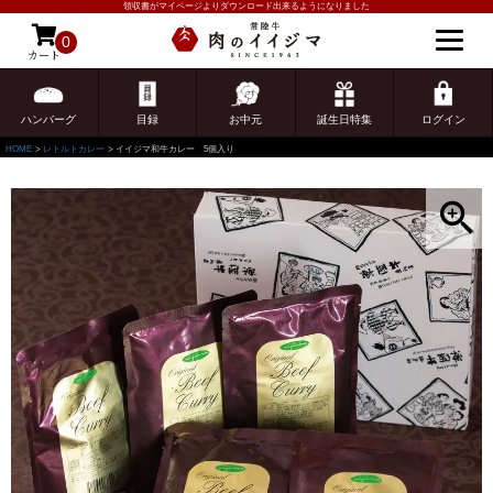
領収書がマイページよりダウンロード出来るようになりました
0
カート
ゲスト 様こんにちは
ログイン
ハンバーグ
目録
お中元
誕生日特集
ログイン
HOME
レトルトカレー
イイジマ和牛カレー 5個入り