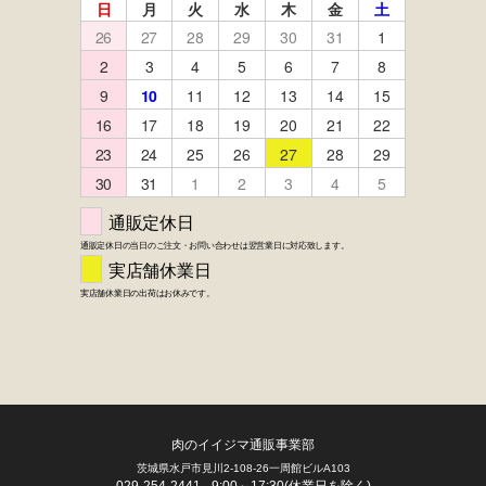
FACEBOOK
twitter
instagram
LINE
肉のイイジマ通販事業部
茨城県水戸市見川2-108-26一周館ビルA103