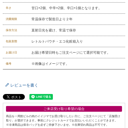
甘口×2個、中辛×2個、辛口×1個となります。
辛さ
常温保存で製造日より２年
消費期限
直射日光を避け、常温で保存
保存方法
レトルトパウチ・エコ化粧箱入り
包装形態
お届け希望日時もご注文ページにて選択可能です。
お届け日
※画像はイメージです。
備考
レビューを書く
ご来店受け取り希望の場合
商品を一周館ビルの肉のイイジマでお受け取りしたい方に、ご注文ページにて「店舗受け
取り」が選択できます。事前にクレジットカードでお支払いいただくことができます。
※冷凍商品は保冷バッグを必ずご持参下さいませ。※在庫切れ商品は不可です。