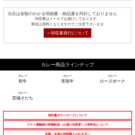
当店は金額のわかる明細書・納品書を同封しておりません
領収書はメールでお届けしております。
郵送は有料となりますのでご注意下さいませ
＞領収書発行について
シーン別特集
カレー商品ラインナップ
カレー
カレー
カレー
お中元ギフト
お中元ハムギフ
誕生日ギフト
和牛
常陸牛
ローズポーク
ト
カレー
茨城そだち
出産内祝い
結婚内祝い
法事・香典返し
長寿祝い
高級肉ギフト
法人ギフト
領収書ダウンロードについて
ヤマト運輸様の荷物転送（お届け先変更）の有料化について
LINEギフト
ふるさと納税
冷蔵・冷凍を同時購入される方へ