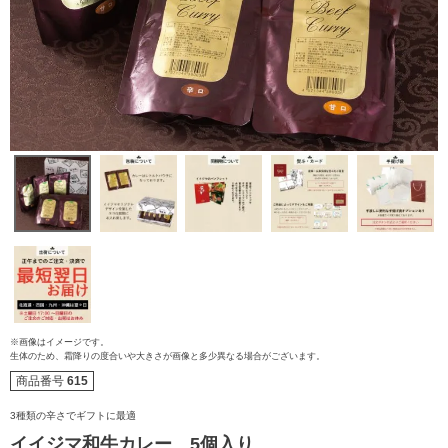
ご注文ガイド
※画像はイメージです。
食べ方からから探す
配送・送料
生体のため、霜降りの度合いや大きさが画像と多少異なる場合がございます。
商品番号
615
すき焼き
熨斗・カード
3種類の辛さでギフトに最適
しゃぶしゃぶ
イイジマ和牛カレー 5個入り