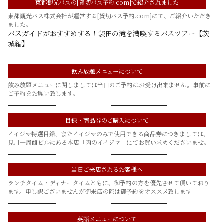
東都観光バスの[貸切バス予約.com]で紹介されました
東都観光バス株式会社が運営する[貸切バス予約.com]にて、ご紹介いただき
ました。
バスガイドがおすすめする！袋田の滝を満喫するバスツアー【茨
城編】
飲み放題メニューについて
飲み放題メニューに関しましては当日のご予約はお受け出来ません。事前に
ご予約をお願い致します。
目録・商品券のご購入について
イイジマ特選目録、またイイジマのみで使用できる商品券につきましては、
見川一周館ビルにある本店「肉のイイジマ」にてお買い求めくださいませ。
当日ご来店されるお客様へ
ランチタイム・ディナータイムともに、御予約の方を優先させて頂いており
ます。申し訳ございませんが御来店の際は御予約をオススメ致します
英語メニューについて