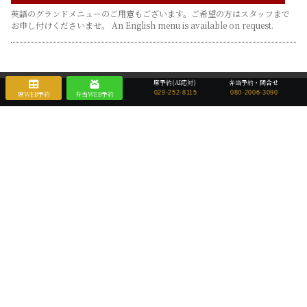
英語のグランドメニューのご用意もございます。ご希望の方はスタッフまで
お申し付けくださいませ。 An English menu is available on request.
席予約(AI応対)
弁当予約・問合せ
029-252-8115
080-2006-3090
席WEB予約
弁当WEB予約
外観・内観