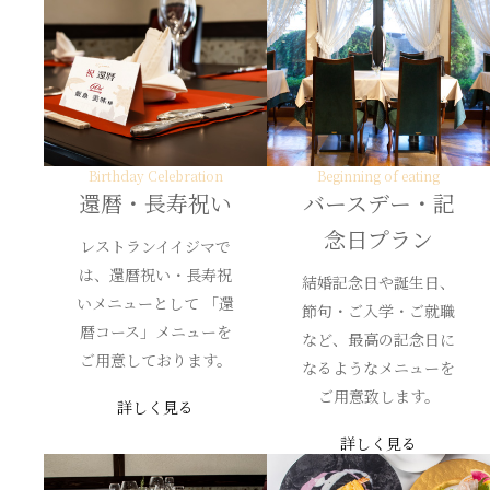
Birthday Celebration
Beginning of eating
還暦・長寿祝い
バースデー・記
念日プラン
レストランイイジマで
は、還暦祝い・長寿祝
結婚記念日や誕生日、
いメニューとして 「還
節句・ご入学・ご就職
暦コース」メニューを
など、最高の記念日に
ご用意しております。
なるようなメニューを
ご用意致します。
詳しく見る
詳しく見る