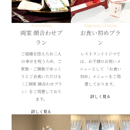
Prewedding
Beginning of eating
両家 顔合わせプ
お食い初めプラ
ラン
ン
ご結婚を控えたお二人
レストランイイジマで
の幸せを祝うため、ご
は、お子様のお祝いメ
家族・ご親族でゆっく
ニューとして 「お食い
りとご会食いただける
初め」メニューをご用
〈ご両家 顔合わせプラ
意しております。
ン〉をご用意しており
詳しく見る
ます。
詳しく見る