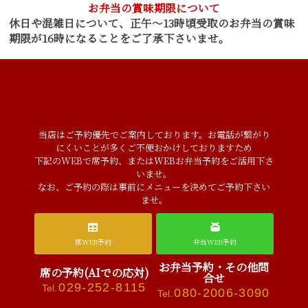
お弁当の賞味期限について
休日や混雑日について、正午～13時頃受取のお弁当の賞味
期限が16時になることをご了承下さいませ。
当店はご予約優先でご案内しております。お電話が繋がり
にくいことが多くご不便おかけしておりますため
下記のWEBで席予約、またはWEBお弁当予約をご活用下さ
いませ。
なお、ご予約の際は事前にメニューを決めてご予約下さい
ませ。
席WEB予約
弁当WEB予約
お弁当予約・その他問
席の予約(AIでの応対)
合せ
029-252-8115
Tel.
080-2006-3090
Tel.