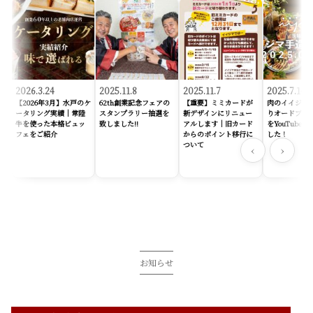
2026.3.24
2025.11.8
2025.11.7
2025.7.14
【2026年3月】水戸のケ
62th創業記念フェアの
【重要】ミミカードが
肉のイイジマ
ータリング実績｜常陸
スタンプラリー抽選を
新デザインにリニュー
りオードブル
牛を使った本格ビュッ
致しました!!
アルします｜旧カード
をYouTube
フェをご紹介
からのポイント移行に
した！
ついて
‹
›
お知らせ