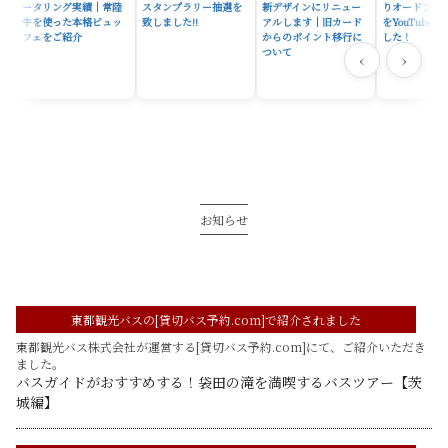
ータリング実績｜常陸
スタンプラリー抽選を
新デザインにリニュー
りオードブル
牛を使った本格ビュッ
致しました!!
アルします｜旧カード
をYouTube
フェをご紹介
からのポイント移行に
した！
ついて
‹
›
お知らせ
東都観光バスの[貸切バス予約.com]で紹介されました
東都観光バス株式会社が運営する[貸切バス予約.com]にて、ご紹介いただき
ました。
バスガイドがおすすめする！袋田の滝を満喫するバスツアー【茨
城編】