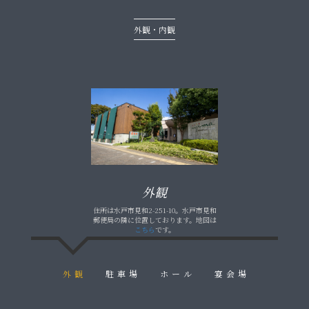
外観・内観
外観
住所は水戸市見和2-251-10。水戸市見和
郵便局の隣に位置しております。地図は
こちら
です。
外観
駐車場
ホール
宴会場