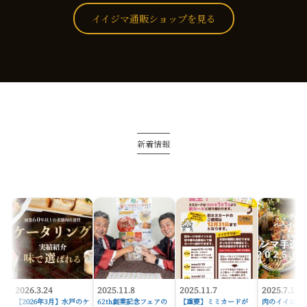
イイジマ通販ショップを見る
新着情報
2026.3.24
2025.11.8
2025.11.7
2025.7.14
【2026年3月】水戸のケ
62th創業記念フェアの
【重要】ミミカードが
肉のイイジマ