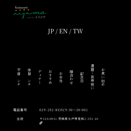
JP
/
EN
/
TW
還暦・長寿祝い
平日ランチ
休日ランチ
お食い初め
ディナー
おすすめ
顔合わせ
お弁当
記念日
電話番号
029-252-8115(9:30～20:00)
住所
〒310-0911 茨城県水戸市見和2-251-10