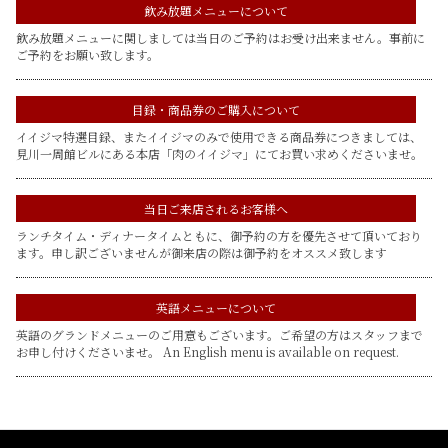
飲み放題メニューについて
飲み放題メニューに関しましては当日のご予約はお受け出来ません。事前に
ご予約をお願い致します。
目録・商品券のご購入について
イイジマ特選目録、またイイジマのみで使用できる商品券につきましては、
見川一周館ビルにある本店「肉のイイジマ」にてお買い求めくださいませ。
当日ご来店されるお客様へ
ランチタイム・ディナータイムともに、御予約の方を優先させて頂いており
ます。申し訳ございませんが御来店の際は御予約をオススメ致します
英語メニューについて
英語のグランドメニューのご用意もございます。ご希望の方はスタッフまで
お申し付けくださいませ。 An English menu is available on request.