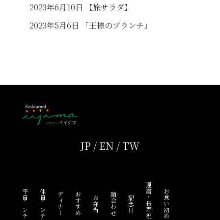
2023年6月10日 【旅サラダ】
2023年5月6日 「王様のブランチ」
JP
/
EN
/
TW
還暦・長寿祝い
平日ランチ
休日ランチ
お食い初め
ディナー
おすすめ
顔合わせ
お弁当
記念日