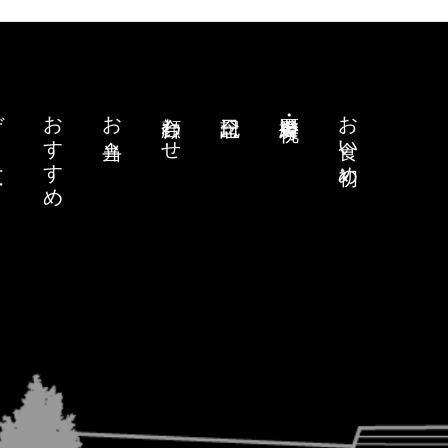
ー
おすすめ
お弁当
顔合わせ
記念日
還暦・長寿祝い
お食い初め