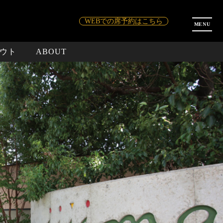
WEBでの席予約はこちら
MENU
ウト
ABOUT
予約
ディナー
常陸牛五福盛り合わせ
約
WEB予約はコチラ
お食い初め・七五三・節句
WEBでお弁当予約
接待
常陸牛 すき焼き鍋
サラダ
ドリンクメニュー