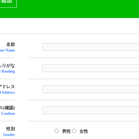
名前
our Name
ふりがな
 Reading
アドレス
l Address
(確認)
s Confirm
性別
男性
女性
Gender