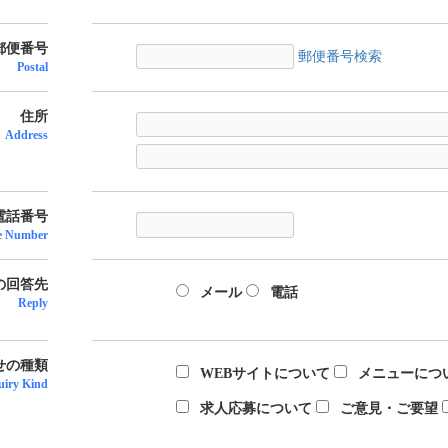
郵便番号
郵便番号検索
Postal
住所
Address
電話番号
e Number
の回答先
メール
電話
Reply
せの種類
WEBサイトについて
メニューにつ
uiry Kind
求人応募について
ご意見・ご要望