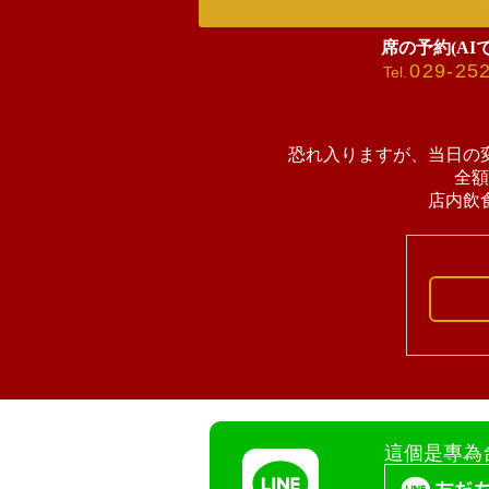
席の予約(AI
029-25
Tel.
恐れ入りますが、当日の
全額
店内飲
這個是專為