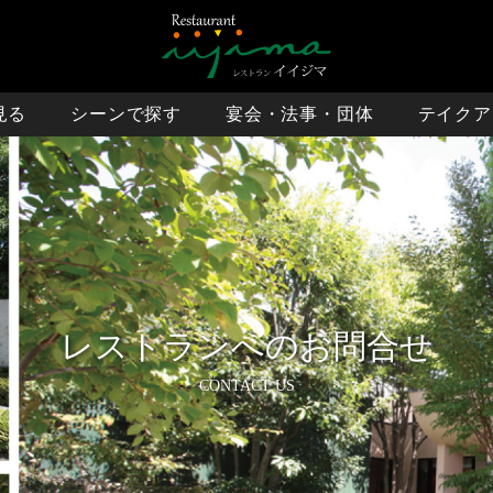
見る
シーンで探す
宴会・法事・団体
テイクア
予約について
お弁当WEB
平日ランチ
休日ランチ
人気ランキング
常陸乃国いせ海老コース
求人情報
還暦・長寿祝い
宴会・忘新年会
お食い初め・お子様弁当
バースデー・記念日プラン
法事メニュー
WEBで席予
シャトーブリアン
ステーキメニュー
予約案内とキャンセル
国内ツアー向け
接待
法事の方へ
バースデーデザート
海外ツアー向け
お子様・シニア
シーフード
オードブル
レストランへのお問合せ
デザートメニュー
茨城地酒メニュー
CONTACT US