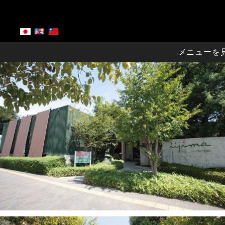
メニューを
お祝いメニュー
お集りごとに
テイクアウトメニュー
店舗について
47thフェア
おすすめ
店舗概要・アクセス
宴会テイクアウト
顔合わせプラン
お弁当メニュー
ハンバーグや定番メニュー
よくあるご質問
お子様・シニア
バースデーデザート
謝恩会
常陸牛しゃぶしゃぶ
メディア掲載
宴会テイクアウト
オードブル