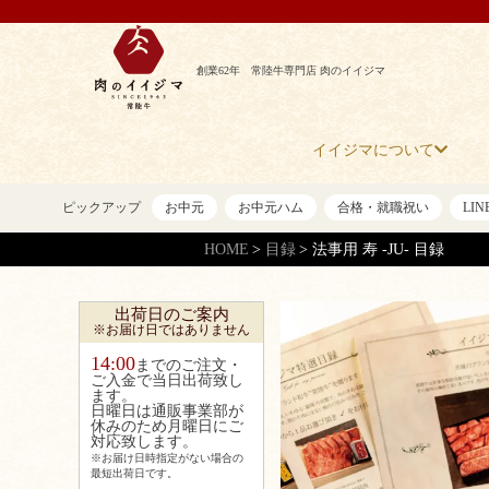
創業62年 常陸牛専門店 肉のイイジマ
イイジマについて
ピックアップ
お中元
お中元ハム
合格・就職祝い
LI
HOME
目録
法事用 寿 -JU- 目録
出荷日のご案内
※お届け日ではありません
14:00
までのご注文・
ご入金で当日出荷致し
ます。
日曜日は通販事業部が
休みのため月曜日にご
対応致します。
※お届け日時指定がない場合の
最短出荷日です。