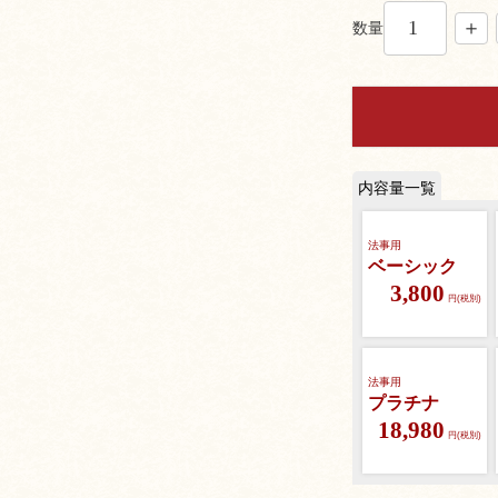
須
数量
)
法事用
ベーシック
3,800
円(税別)
法事用
プラチナ
18,980
円(税別)