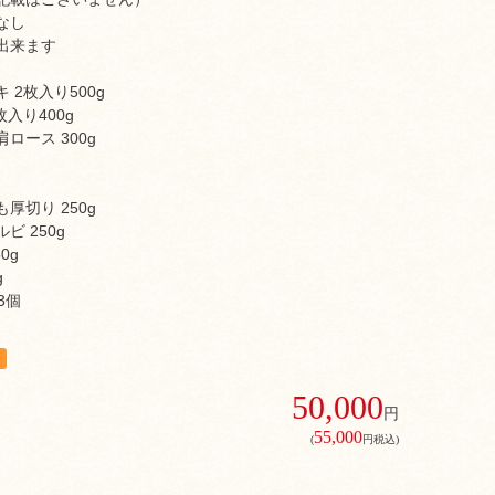
なし
出来ます
 2枚入り500g
入り400g
ロース 300g
厚切り 250g
ビ 250g
0g
g
3個
50,000
円
55,000
(
円税込)