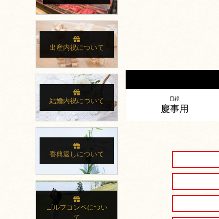
出産内祝について
目録
結婚内祝について
慶事用
香典返しについて
ゴルフコンペについ
て