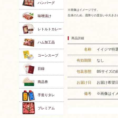
ハンバーグ
※画像はイメージです。
生体のため、霜降りの度合いや大きさ
味噌漬け
レトルトカレー
商品詳細
ハム加工品
名称
イイジマ特選
コーンスープ
有効期限
なし
目録
包装形態
B5サイズ
商品券
お届け日
お届け希望
備考
※画像はイ
手造りタレ
プレミアム