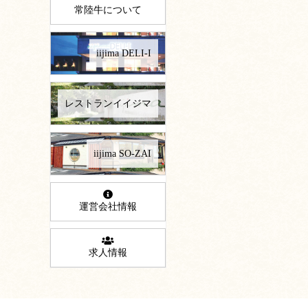
常陸牛について
iijima DELI-I
レストランイイジマ
iijima SO-ZAI
運営会社情報
求人情報