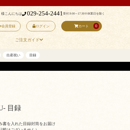
029-254-2441
 様こんにちは
受付:9:00～17:30
※休業日を除く
0
会員登録
ログイン
カート
ご注文ガイド
出産祝い
目録
U- 目録
み書を入れた目録封筒をお届け
記載はございません）