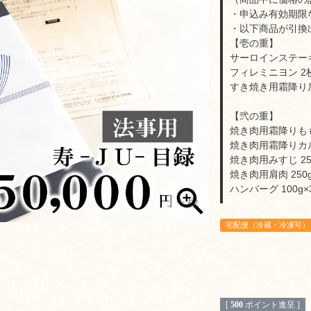
・申込み有効期限
・以下商品が引換
【壱の重】
サーロインステーキ
フィレミニヨン 2枚
すき焼き用霜降り肩
【弐の重】
焼き肉用霜降りもも
焼き肉用霜降りカル
焼き肉用みすじ 25
焼き肉用肩肉 250
ハンバーグ 100g×
宅配便（冷蔵・冷凍可）
[
500
ポイント進呈 ]