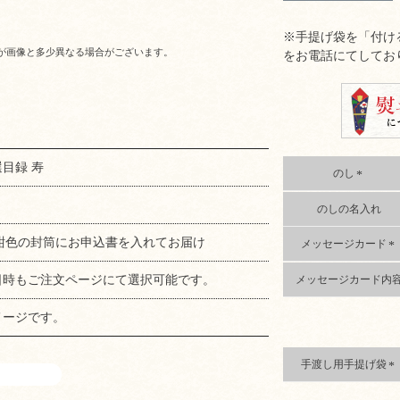
※手提げ袋を「付け
が画像と多少異なる場合がございます。
をお電話にてしてお
目録 寿
のし
(
のしの名入れ
必
須
)
の紺色の封筒にお申込書を入れてお届け
メッセージカード
(
日時もご注文ページにて選択可能です。
メッセージカード内
必
須
)
メージです。
手渡し用手提げ袋
(
必