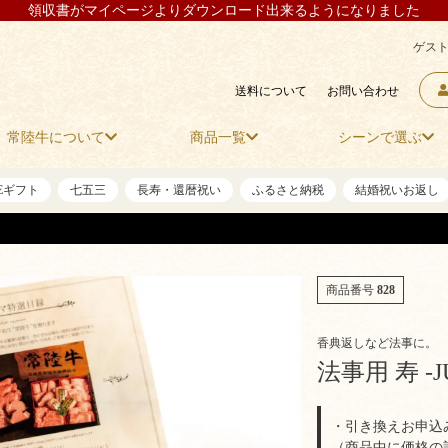
領収書がマイページよりダウンロード出来るようになりました
ゲスト
送料について
お問い合わせ
常陸牛について
商品一覧
シーンで選ぶ
NEギフト
七五三
長寿・還暦祝い
ふるさと納税
結婚祝いお返し
商品番号
828
香典返しなど法事に。
法事用 寿 -J
・引き換えお申込
（商品中に価格の