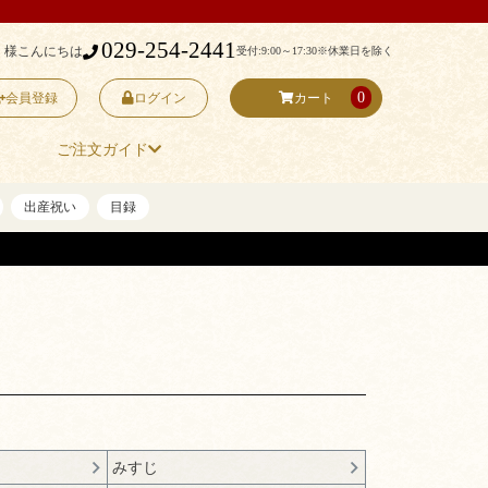
029-254-2441
 様こんにちは
受付:9:00～17:30
※休業日を除く
0
会員登録
ログイン
カート
ご注文ガイド
出産祝い
目録
みすじ