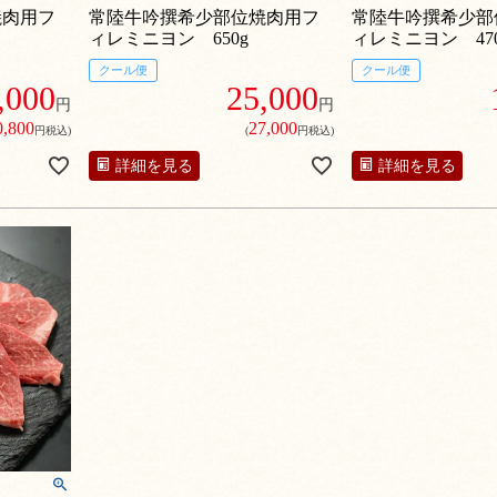
を感じら
味わい。非常に繊細できめ細かい
味わい。非常に繊細
焼肉用フ
常陸牛吟撰希少部位焼肉用フ
常陸牛吟撰希少部
％しか採
肉繊維は、なめらかな舌触り。1頭
肉繊維は、なめらか
ィレミニヨン 650g
ィレミニヨン 470
から3％しか採れない最高部位
から3％しか採れな
クール便
クール便
,000
25,000
円
円
0,800
27,000
円税込)
(
円税込)
詳細を見る
詳細を見る