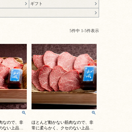
ギフト
5
件中
1
-
5
件表示
肉なので、非
ほとんど動かない筋肉なので、非
のない上品な
常に柔らかく、クセのない上品な