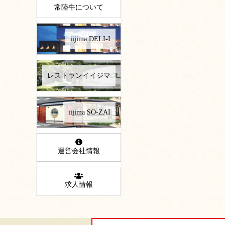
常陸牛について
iijima DELI-I
レストランイイジマ
iijima SO-ZAI
運営会社情報
求人情報