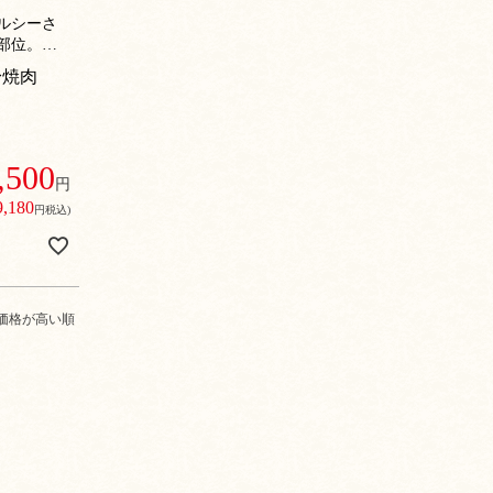
ルシーさ
部位。雑
愉しめま
身焼肉
,500
円
9,180
円税込)
価格が高い順