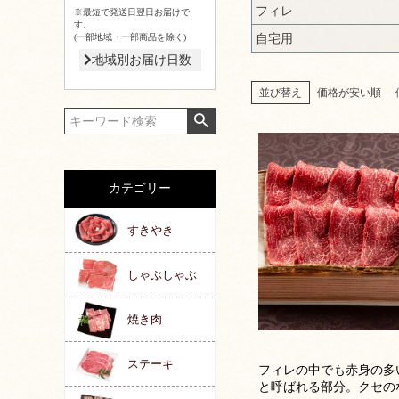
フィレ
※最短で発送日翌日お届けで
す。
自宅用
(一部地域・一部商品を除く)
地域別お届け日数
並び替え
価格が安い順
カテゴリー
すきやき
しゃぶしゃぶ
焼き肉
ステーキ
フィレの中でも赤身の多
と呼ばれる部分。クセの