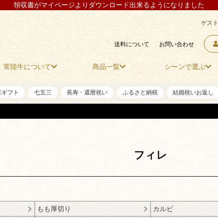
領収書がマイページよりダウンロード出来るようになりました
ゲスト
送料について
お問い合わせ
常陸牛について
商品一覧
シーンで選ぶ
NEギフト
七五三
長寿・還暦祝い
ふるさと納税
結婚祝いお返し
フィレ
もも厚切り
カルビ