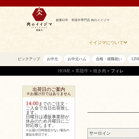
創業62年 常陸牛専門店 肉のイイジマ
イイジマについて
ピックアップ
お中元
お中元ハム
合格・就職祝い
LI
HOME
常陸牛
焼き肉
フィレ
出荷日のご案内
※お届け日ではありません
14:00
までのご注文・
ご入金で当日出荷致し
ます。
日曜日は通販事業部が
休みのため月曜日にご
対応致します。
※お届け日時指定がない場合の
サーロイン
最短出荷日です。