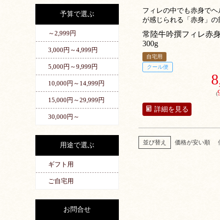
フィレの中でも赤身でヘ
予算で選ぶ
が感じられる「赤身」の
味のない繊細な味わいが
～2,999円
常陸牛吟撰フィレ赤
す。
300g
3,000円～4,999円
自宅用
5,000円～9,999円
クール便
8
10,000円～14,999円
(
15,000円～29,999円
詳細を見る
30,000円～
並び替え
価格が安い順
用途で選ぶ
ギフト用
ご自宅用
お問合せ