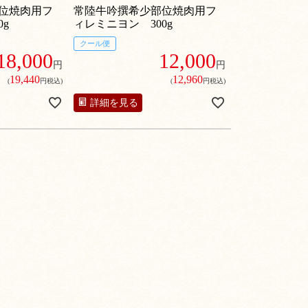
できめ細かい
味わい。非常に繊細できめ細かい
位焼肉用フ
常陸牛吟撰希少部位焼肉用フ
な舌触り。1頭
肉繊維は、なめらかな舌触り。1頭
g
ィレミニヨン 300g
い最高部位
から3％しか採れない最高部位
クール便
18,000
12,000
円
円
19,440
12,960
(
円税込)
(
円税込)
詳細を見る