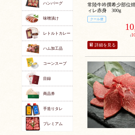
ぱりとした味わいでお肉
ハンバーグ
常陸牛吟撰希少部位
れる食感です。1頭から3
ィレ赤身 300g
れない最高部位
味噌漬け
クール便
10
レトルトカレー
1
(
詳細を見る
ハム加工品
コーンスープ
目録
商品券
手造りタレ
プレミアム