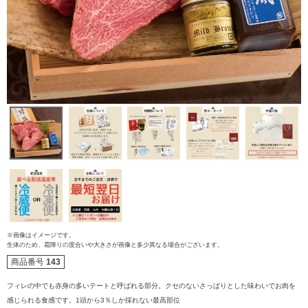
ご注文ガイド
※画像はイメージです。
生体のため、霜降りの度合いや大きさが画像と多少異なる場合がございます。
商品番号
143
食べ方からから探す
配送・送料
フィレの中でも赤身の多いテートと呼ばれる部分。クセのないさっぱりとした味わいでお肉を
すき焼き
感じられる食感です。1頭から3％しか採れない最高部位