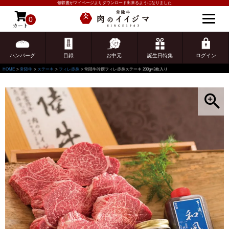
領収書がマイページよりダウンロード出来るようになりました
0
カート
ゲスト 様こんにちは
ログイン
ハンバーグ
目録
お中元
誕生日特集
ログイン
HOME
常陸牛
ステーキ
フィレ赤身
常陸牛吟撰フィレ赤身ステーキ 200g×3枚入り