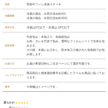
029-254-2441
常陸牛フィレ赤身ステーキ
名称
受付：9:00～17:30
(日曜日を除く)
冷蔵の場合：出荷日含め約4日
消費期限
お問合せフォーム
冷凍の場合：出荷日含め約30日
冷蔵は5℃以下・冷凍は-18℃以下
保存方法
竹皮包み・木箱入り・包装紙包み
お肉・タレを竹皮で包み、透明なフィルムシートで全体を包
みます。
包装形態
その後、木箱にお入れし、防水加工の施された包装紙でお包
み致します。
お届け希望日時もご注文ページにて選択可能です。
お届け日
商品部位と個体識別番号を記載したラベルを商品に貼ってお
トレーサビリティ
ります。
※画像はイメージです。
備考
柔らかさ:
サシ: