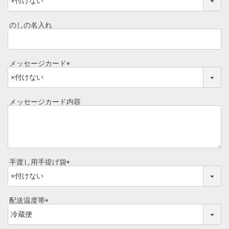
(
目録ギフト
必
須
レビュー一覧
のしの名入れ
)
手造りタレ
ご予算から選ぶ
プレミアムギフト
メッセージカード
牛肉部位一覧
(
商品券
必
須
メッセージカード内容
ギフトカテゴリー一覧
)
手渡し用手提げ袋
(
必
須
配送温度帯
)
(
必