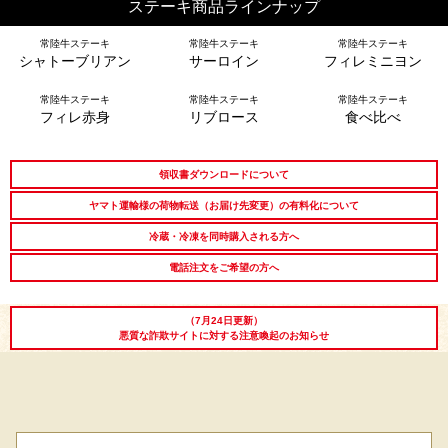
ステーキ商品ラインナップ
常陸牛ステーキ
常陸牛ステーキ
常陸牛ステーキ
長寿祝い
高級肉ギフト
法人ギフト
シャトーブリアン
サーロイン
フィレミニヨン
LINEギフト
ふるさと納税
常陸牛ステーキ
常陸牛ステーキ
常陸牛ステーキ
フィレ赤身
リブロース
食べ比べ
領収書ダウンロードについて
ヤマト運輸様の荷物転送（お届け先変更）の有料化について
冷蔵・冷凍を同時購入される方へ
電話注文をご希望の方へ
（7月24日更新）
悪質な詐欺サイトに対する注意喚起のお知らせ