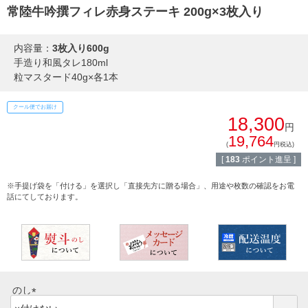
熨斗・カード
常陸牛吟撰フィレ赤身ステーキ 200g×3枚入り
しゃぶしゃぶ
イイジマとは
内容量：
3枚入り600g
焼き肉
手造り和風タレ180ml
常陸牛とは？
粒マスタード40g×各1本
BBQ
クール便でお届け
ショップ一覧
18,300
ステーキ
円
19,764
マイページ
(
円税込)
ハンバーグ
[
183
ポイント進呈 ]
ゴルフコンペ
※手提げ袋を「付ける」を選択し「直接先方に贈る場合」、用途や枚数の確認をお電
みそ漬け
話にてしております。
法人の方へ
レトルトカレー
よくある質問
シャルキュトリー
食べ方レシピ
コーンスープ
のし
焼き方レシピ