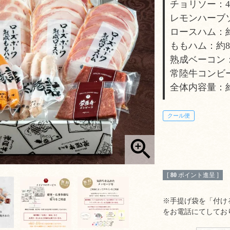
チョリソー：
レモンハーブ
ロースハム：約8
ももハム：約80
熟成ベーコン：約
常陸牛コンビー
全体内容量：約
クール便
[
80
ポイント進呈 ]
※手提げ袋を「付け
をお電話にてしてお