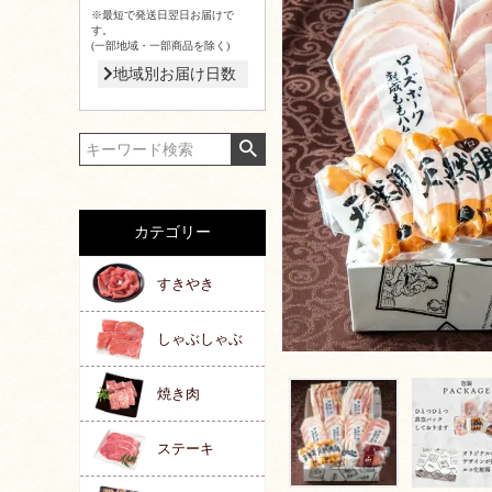
※最短で発送日翌日お届けで
す。
(一部地域・一部商品を除く)
地域別お届け日数
カテゴリー
すきやき
しゃぶしゃぶ
焼き肉
ステーキ