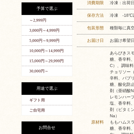
消費期限
冷凍：出荷日
予算で選ぶ
保存方法
冷凍 -18℃
～2,999円
包装形態
種類毎に真
3,000円～4,999円
お届け日
お届け希望
5,000円～9,999円
10,000円～14,999円
あらびきス
糖、香辛料、
15,000円～29,999円
C）、調味料
30,000円～
チョリソー
辛料、パプリ
糖、酸化防
用途で選ぶ
剤（亜硝酸N
レモンハー
ギフト用
塩、香辛料、
剤（ビタミ
ご自宅用
Na）
原材料
ももハムス
お問合せ
糖、香辛料、