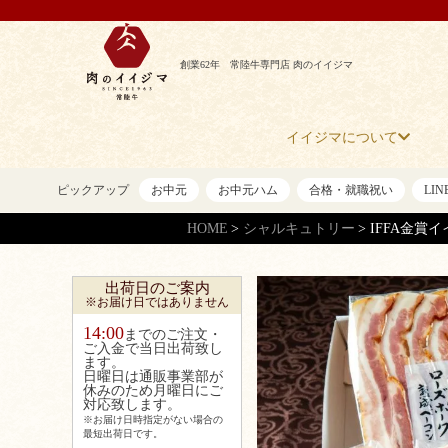
創業62年 常陸牛専門店 肉のイイジマ
イイジマについて
ピックアップ
お中元
お中元ハム
合格・就職祝い
LI
HOME
シャルキュトリー
IFFA金賞イ
出荷日のご案内
※お届け日ではありません
14:00
までのご注文・
ご入金で当日出荷致し
ます。
日曜日は通販事業部が
休みのため月曜日にご
対応致します。
※お届け日時指定がない場合の
最短出荷日です。