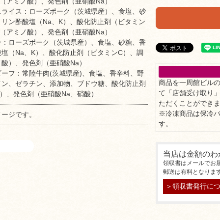
（アミノ酸）、発色剤（亜硝酸Na）
スライス：ローズポーク（茨城県産）、食塩、砂
リン酢酸塩（Na、K）、酸化防止剤（ビタミン
（アミノ酸）、発色剤（亜硝酸Na）
ン：ローズポーク（茨城県産）、食塩、砂糖、香
塩（Na、K）、酸化防止剤（ビタミンC）、調
酸）、発色剤（亜硝酸Na）
ーフ：常陸牛肉(茨城県産)、食塩、香辛料、野
商品を一周館ビル
イン、ゼラチン、添加物、ブドウ糖、酸化防止剤
て「店舗受け取り
）、発色剤（亜硝酸Na、硝酸）
ただくことができ
※冷凍商品は保冷
メージです。
す。
当店は金額のわ
領収書はメールでお
郵送は有料となりま
＞領収書発行に