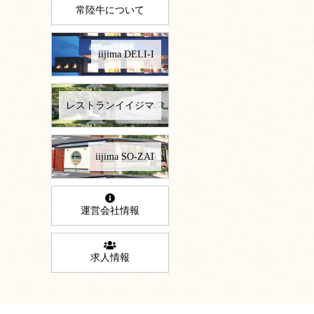
常陸牛について
iijima DELI-I
レストランイイジマ
iijima SO-ZAI
運営会社情報
求人情報