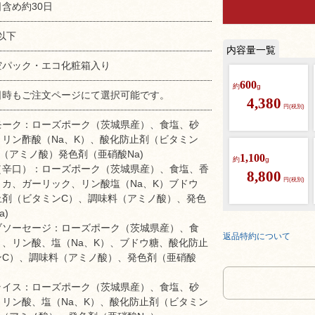
含め約30日
以下
空パック・エコ化粧箱入り
600
約
g
日時もご注文ページにて選択可能です。
4,380
円(税別)
モーク：ローズポーク（茨城県産）、食塩、砂
リン酢酸（Na、K）、酸化防止剤（ビタミン
（アミノ酸）発色剤（亜硝酸Na)
1,100
約
g
（辛口）：ローズポーク（茨城県産）、食塩、香
8,800
円(税別)
カ、ガーリック、リン酸塩（Na、K）ブドウ
止剤（ビタミンC）、調味料（アミノ酸）、発色
a)
ブソーセージ：ローズポーク（茨城県産）、食
返品特約について
、リン酸、塩（Na、K）、ブドウ糖、酸化防止
ンC）、調味料（アミノ酸）、発色剤（亜硝酸
ライス：ローズポーク（茨城県産）、食塩、砂
リン酸、塩（Na、K）、酸化防止剤（ビタミン