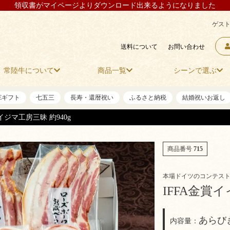
領収書がマイページよりダウンロード出来るようになりました
ゲスト
送料について
お問い合わせ
常陸牛について
商品一覧
シーンで選ぶ
NEギフト
七五三
長寿・還暦祝い
ふるさと納税
結婚祝いお返し
イジマ工房三昧 約940g
商品番号
715
本場ドイツのコンテス
IFFA金賞イ
あらび
内容量：