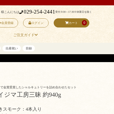
029-254-2441
 様こんにちは
受付:9:00～17:30
※休業日を除く
0
会員登録
ログイン
カート
ご注文ガイド
出産祝い
目録
トで金賞受賞したシャルキュトリーを詰め合わせたセット
イジマ工房三昧 約940g
きスモーク：4本入り