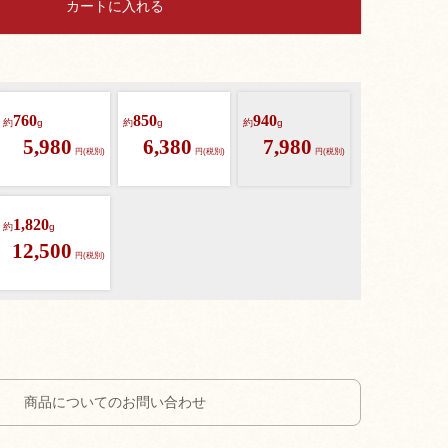
カートに入れる
760
850
940
約
g
約
g
約
g
5,980
6,380
7,980
円(税別)
円(税別)
円(税別)
1,820
約
g
12,500
円(税別)
商品についてのお問い合わせ