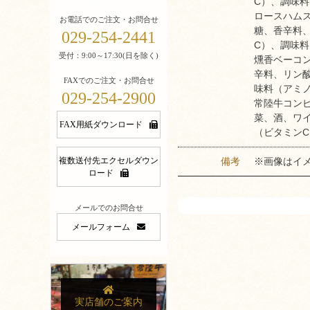
C）、調味料
ロースハム
お電話でのご注文・お問合せ
糖、香辛料、
029-254-2441
C）、調味料
受付：9:00～17:30(日を除く)
燻香ベーコ
辛料、リン酸
FAXでのご注文・お問合せ
味料（アミノ
029-254-2900
常陸牛コンビ
菜、酒、ワ
FAX用紙ダウンロード
（ビタミンC
複数送付先エクセルダウン
備考
※画像はイ
ロード
メールでのお問合せ
メールフォーム
実店舗のご案内