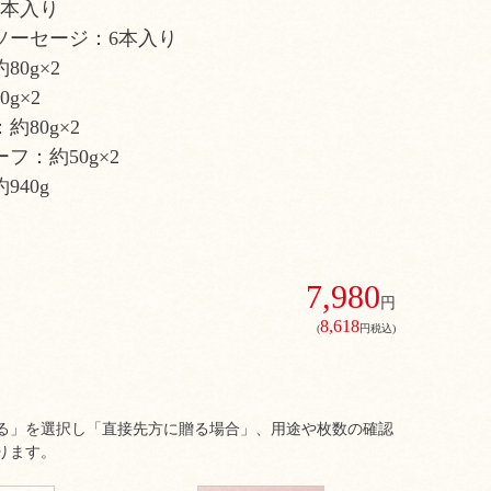
4本入り
ソーセージ：6本入り
0g×2
g×2
80g×2
フ：約50g×2
940g
7,980
円
8,618
(
円税込)
る」を選択し「直接先方に贈る場合」、用途や枚数の確認
ります。