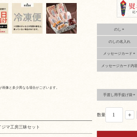
のし
(
のしの名入れ
必
須
)
メッセージカード
(
メッセージカード内
必
須
)
が画像と多少異なる場合がございます。
手渡し用手提げ袋
(
必
須
数量
)
イイジマ工房三昧セット