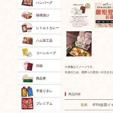
ハンバーグ
味噌漬け
レトルトカレー
ハム加工品
コーンスープ
目録
※画像はイメージです。
生体のため、霜降りの度合いや大きさ
商品券
手造りタレ
商品詳細
プレミアム
名称
IFFA金賞