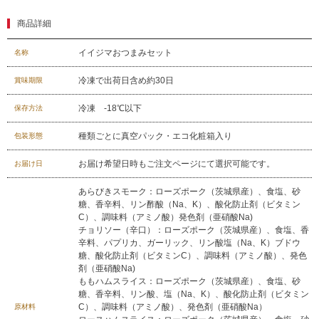
商品詳細
029-254-2441
イイジマおつまみセット
名称
受付：9:00～17:30
(日曜日を除く)
冷凍で出荷日含め約30日
賞味期限
お問合せフォーム
冷凍 -18℃以下
保存方法
種類ごとに真空パック・エコ化粧箱入り
包装形態
お届け希望日時もご注文ページにて選択可能です。
お届け日
あらびきスモーク：ローズポーク（茨城県産）、食塩、砂
糖、香辛料、リン酢酸（Na、K）、酸化防止剤（ビタミン
C）、調味料（アミノ酸）発色剤（亜硝酸Na)
チョリソー（辛口）：ローズポーク（茨城県産）、食塩、香
辛料、パプリカ、ガーリック、リン酸塩（Na、K）ブドウ
糖、酸化防止剤（ビタミンC）、調味料（アミノ酸）、発色
剤（亜硝酸Na)
ももハムスライス：ローズポーク（茨城県産）、食塩、砂
糖、香辛料、リン酸、塩（Na、K）、酸化防止剤（ビタミン
C）、調味料（アミノ酸）、発色剤（亜硝酸Na）
原材料