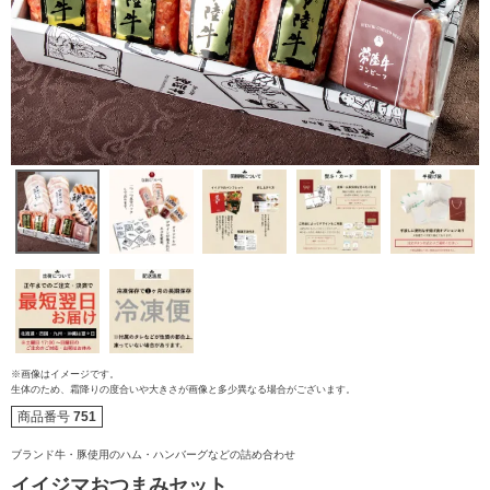
※画像はイメージです。
生体のため、霜降りの度合いや大きさが画像と多少異なる場合がございます。
ご注文ガイド
商品番号
751
食べ方からから探す
ブランド牛・豚使用のハム・ハンバーグなどの詰め合わせ
配送・送料
イイジマおつまみセット