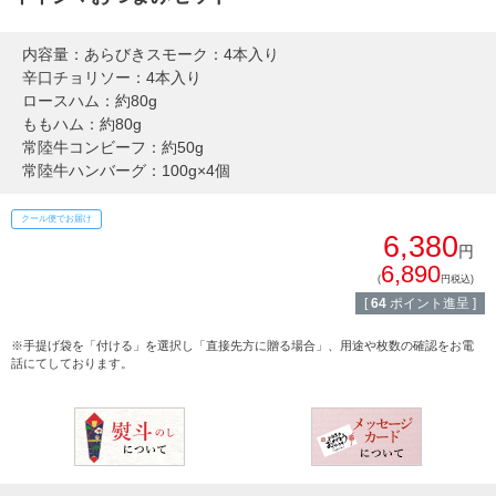
すき焼き
熨斗・カード
内容量：あらびきスモーク：4本入り
しゃぶしゃぶ
辛口チョリソー：4本入り
イイジマとは
ロースハム：約80g
焼き肉
ももハム：約80g
常陸牛コンビーフ：約50g
常陸牛とは？
常陸牛ハンバーグ：100g×4個
BBQ
ショップ一覧
クール便でお届け
ステーキ
6,380
円
マイページ
6,890
ハンバーグ
(
円税込)
[
64
ポイント進呈 ]
ゴルフコンペ
みそ漬け
※手提げ袋を「付ける」を選択し「直接先方に贈る場合」、用途や枚数の確認をお電
話にてしております。
法人の方へ
レトルトカレー
よくある質問
シャルキュトリー
食べ方レシピ
コーンスープ