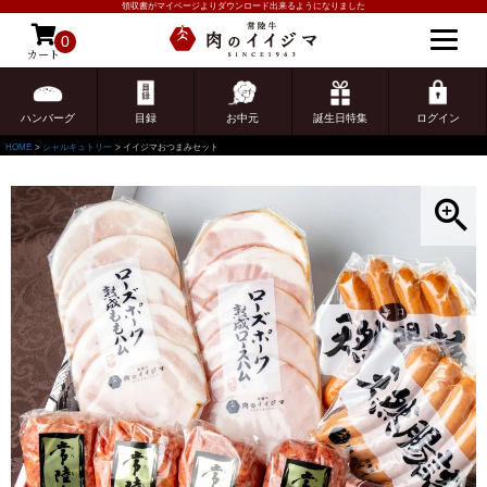
領収書がマイページよりダウンロード出来るようになりました
0
カート
ゲスト 様こんにちは
ログイン
ハンバーグ
目録
お中元
誕生日特集
ログイン
HOME
シャルキュトリー
イイジマおつまみセット