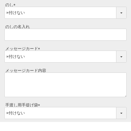
のし
焼き方レシピ
(
目録ギフト
必
レビュー一覧
須
のしの名入れ
手造りタレ
)
ご予算から選ぶ
プレミアムギフト
メッセージカード
牛肉部位一覧
商品券
(
必
須
ギフトカテゴリー一覧
メッセージカード内容
)
手渡し用手提げ袋
(
必
須