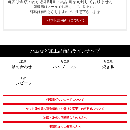
当店は金額のわかる明細書・納品書を同封しておりません
お中元ギフト
お中元ハムギフ
誕生日ギフト
領収書はメールでお届けしております。
ト
郵送は有料となりますのでご注意下さいませ
＞領収書発行について
出産内祝い
結婚内祝い
法事・香典返し
長寿祝い
高級肉ギフト
法人ギフト
ハムなど加工品商品ラインナップ
LINEギフト
ふるさと納税
加工品
加工品
加工品
詰め合わせ
ハムブロック
焼き豚
加工品
コンビーフ
領収書ダウンロードについて
ヤマト運輸様の荷物転送（お届け先変更）の有料化について
冷蔵・冷凍を同時購入される方へ
電話注文をご希望の方へ