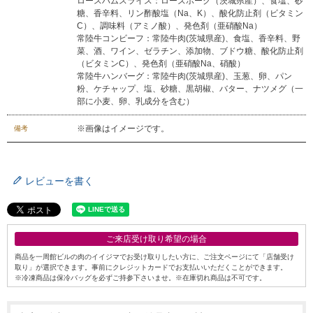
ロースハムスライス：ローズポーク（茨城県産）、食塩、砂
糖、香辛料、リン酢酸塩（Na、K）、酸化防止剤（ビタミン
C）、調味料（アミノ酸）、発色剤（亜硝酸Na）
常陸牛コンビーフ：常陸牛肉(茨城県産)、食塩、香辛料、野
菜、酒、ワイン、ゼラチン、添加物、ブドウ糖、酸化防止剤
（ビタミンC）、発色剤（亜硝酸Na、硝酸）
常陸牛ハンバーグ：常陸牛肉(茨城県産)、玉葱、卵、パン
粉、ケチャップ、塩、砂糖、黒胡椒、バター、ナツメグ（一
部に小麦、卵、乳成分を含む）
※画像はイメージです。
備考
レビューを書く
ご来店受け取り希望の場合
商品を一周館ビルの肉のイイジマでお受け取りしたい方に、ご注文ページにて「店舗受け
取り」が選択できます。事前にクレジットカードでお支払いいただくことができます。
※冷凍商品は保冷バッグを必ずご持参下さいませ。※在庫切れ商品は不可です。
シーン別特集