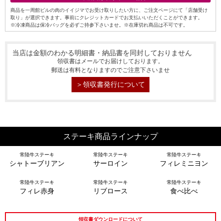
商品を一周館ビルの肉のイイジマでお受け取りしたい方に、ご注文ページにて「店舗受け
取り」が選択できます。事前にクレジットカードでお支払いいただくことができます。
※冷凍商品は保冷バッグを必ずご持参下さいませ。※在庫切れ商品は不可です。
当店は金額のわかる明細書・納品書を同封しておりません
領収書はメールでお届けしております。
郵送は有料となりますのでご注意下さいませ
＞領収書発行について
シーン別特集
ステーキ商品ラインナップ
お中元ギフト
お中元ハムギフ
誕生日ギフト
ト
常陸牛ステーキ
常陸牛ステーキ
常陸牛ステーキ
シャトーブリアン
サーロイン
フィレミニヨン
出産内祝い
結婚内祝い
法事・香典返し
常陸牛ステーキ
常陸牛ステーキ
常陸牛ステーキ
フィレ赤身
リブロース
食べ比べ
長寿祝い
高級肉ギフト
法人ギフト
領収書ダウンロードについて