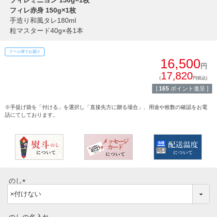
フィレミニヨン 150g×1枚
しゃぶしゃぶ
フィレ赤身 150g×1枚
イイジマとは
手造り和風タレ180ml
焼き肉
粒マスタード40g×各1本
常陸牛とは？
BBQ
クール便でお届け
16,500
ショップ一覧
円
ステーキ
17,820
(
円税込)
マイページ
[
165
ポイント進呈 ]
ハンバーグ
※手提げ袋を「付ける」を選択し「直接先方に贈る場合」、用途や枚数の確認をお電
ゴルフコンペ
話にてしております。
みそ漬け
法人の方へ
レトルトカレー
よくある質問
シャルキュトリー
食べ方レシピ
のし
コーンスープ
(
焼き方レシピ
必
目録ギフト
須