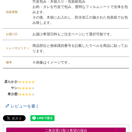
竹皮包み・木箱入り・包装紙包み
お問合せフォーム
お肉・タレを竹皮で包み、透明なフィルムシートで全体を包
みます。
包装形態
その後、木箱にお入れし、防水加工の施された包装紙でお包
み致します。
お届け希望日時もご注文ページにて選択可能です。
お届け日
商品部位と個体識別番号を記載したラベルを商品に貼ってお
トレーサビリティ
ります。
※画像はイメージです。
備考
柔らかさ:
サシ:
希少度:
レビューを書く
ご来店受け取り希望の場合