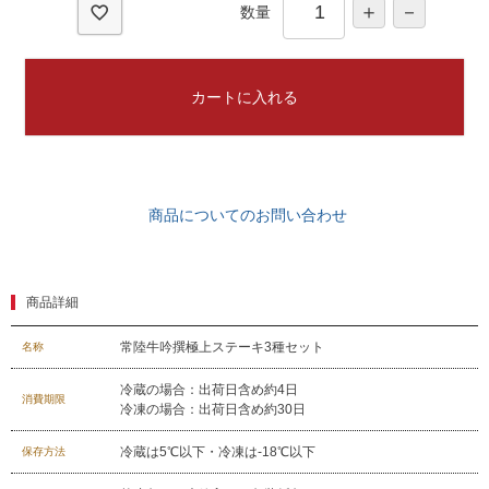
数量
カートに入れる
商品についてのお問い合わせ
商品詳細
常陸牛吟撰極上ステーキ3種セット
名称
冷蔵の場合：出荷日含め約4日
消費期限
冷凍の場合：出荷日含め約30日
029-254-2441
冷蔵は5℃以下・冷凍は-18℃以下
保存方法
受付：9:00～17:30
(日曜日を除く)