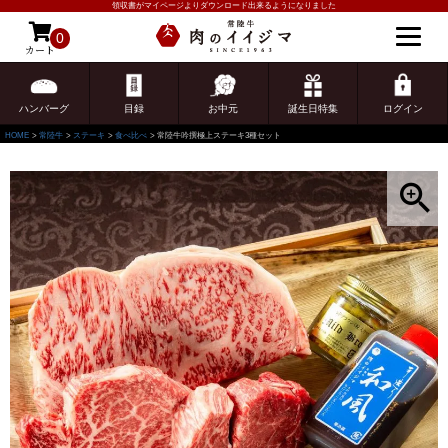
領収書がマイページよりダウンロード出来るようになりました
0
カート
ゲスト 様こんにちは
ログイン
ハンバーグ
目録
お中元
誕生日特集
ログイン
HOME
常陸牛
ステーキ
食べ比べ
常陸牛吟撰極上ステーキ3種セット