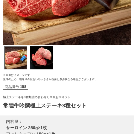
※画像はイメージです。
生体のため、霜降りの度合いや大きさが画像と多少異なる場合がございます。
商品番号
158
ご注文ガイド
極上ステーキを3種類詰め合わせた高級お肉ギフト
常陸牛吟撰極上ステーキ3種セット
食べ方からから探す
配送・送料
すき焼き
内容量：
熨斗・カード
サーロイン 250g×1枚