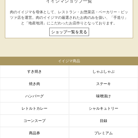
イイジマショップ一覧
肉のイイジマを母体として、レストラン・お惣菜店・ベーカリー・ピッ
ツァ店を運営。肉のイイジマの厳選されたお肉のみを扱い、「手造り」
と「地産地消」にこだわったお店作りとなっております。
ショップ一覧を見る
イイジマ商品
すき焼き
しゃぶしゃぶ
焼き肉
ステーキ
ハンバーグ
味噌漬け
レトルトカレー
シャルキュトリー
コーンスープ
目録
商品券
プレミアム