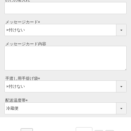
のしの名入れ
)
レビュー一覧
手造りタレ
ご予算から選ぶ
メッセージカード
プレミアムギフト
(
牛肉部位一覧
必
商品券
須
メッセージカード内容
)
ギフトカテゴリー一覧
手渡し用手提げ袋
(
必
須
配送温度帯
)
(
必
須
)