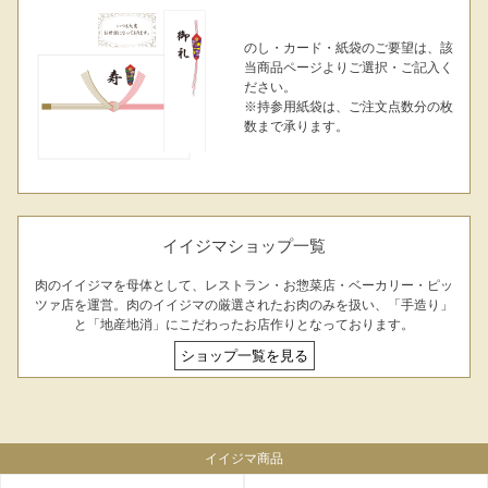
のし・カード・紙袋のご要望は、該
当商品ページよりご選択・ご記入く
ださい。
※持参用紙袋は、ご注文点数分の枚
数まで承ります。
FACEBOOK
twitter
instagram
LINE
イイジマショップ一覧
肉のイイジマを母体として、レストラン・お惣菜店・ベーカリー・ピッ
ツァ店を運営。肉のイイジマの厳選されたお肉のみを扱い、「手造り」
と「地産地消」にこだわったお店作りとなっております。
ショップ一覧を見る
イイジマ商品