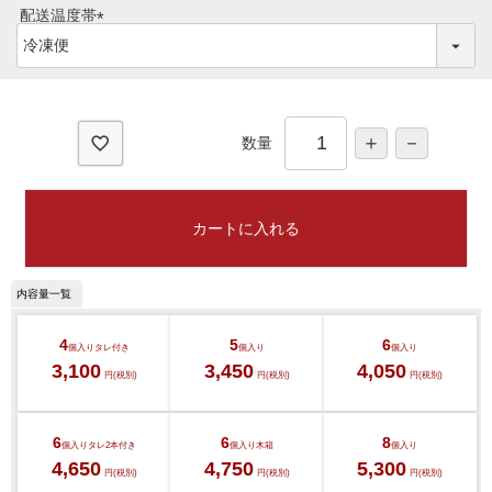
須
配送温度帯
)
(
必
須
)
ご注文ガイド
数量
食べ方からから探す
配送・送料
カートに入れる
すき焼き
熨斗・カード
しゃぶしゃぶ
イイジマとは
焼き肉
4
5
6
個入り
タレ付き
個入り
個入り
3,100
3,450
4,050
常陸牛とは？
円(税別)
円(税別)
円(税別)
BBQ
ショップ一覧
6
6
8
ステーキ
個入り
タレ2本付き
個入り
木箱
個入り
4,650
4,750
5,300
円(税別)
円(税別)
円(税別)
マイページ