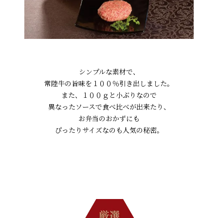
シーン別特集
シンプルな素材で、
常陸牛の旨味を１００％引き出しました。
お中元ギフト
お中元ハムギフ
誕生日ギフト
また、１００ｇと小ぶりなので
ト
異なったソースで食べ比べが出来たり、
お弁当のおかずにも
出産内祝い
結婚内祝い
法事・香典返し
ぴったりサイズなのも人気の秘密。
長寿祝い
高級肉ギフト
法人ギフト
LINEギフト
ふるさと納税