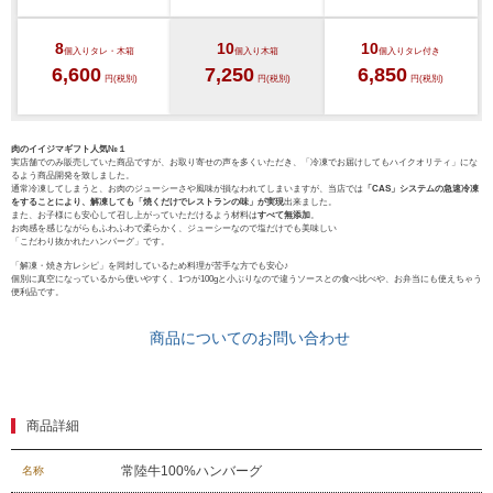
ハンバーグ
ゴルフコンペ
8
10
10
個入り
タレ・木箱
個入り
木箱
個入り
タレ付き
みそ漬け
6,600
7,250
6,850
円(税別)
円(税別)
円(税別)
法人の方へ
レトルトカレー
よくある質問
肉のイイジマギフト人気№１
実店舗でのみ販売していた商品ですが、お取り寄せの声を多くいただき、「冷凍でお届けしてもハイクオリティ」にな
シャルキュトリー
るよう商品開発を致しました。
通常冷凍してしまうと、お肉のジューシーさや風味が損なわれてしまいますが、当店では
「CAS」システムの急速冷凍
食べ方レシピ
をすることにより、解凍しても「焼くだけでレストランの味」が実現
出来ました。
また、お子様にも安心して召し上がっていただけるよう材料は
すべて無添加
。
コーンスープ
お肉感を感じながらもふわふわで柔らかく、ジューシーなので塩だけでも美味しい
「こだわり抜かれたハンバーグ」です。
焼き方レシピ
「解凍・焼き方レシピ」を同封しているため料理が苦手な方でも安心♪
目録ギフト
個別に真空になっているから使いやすく、1つが100gと小ぶりなので違うソースとの食べ比べや、お弁当にも使えちゃう
便利品です。
レビュー一覧
手造りタレ
商品についてのお問い合わせ
ご予算から選ぶ
プレミアムギフト
牛肉部位一覧
商品詳細
商品券
常陸牛100%ハンバーグ
名称
ギフトカテゴリー一覧