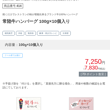
商品番号
414
焼くだけでレストランの味が堪能出来るブランド牛100%ハンバーグ
常陸牛ハンバーグ 100g×10個入り
個別真空
木箱
無添加
解凍・焼き方レシピ
冷凍便
内容量：
100g×10個入り
クール便でお届け
7,250
円
7,830
(
円税込)
[
73
ポイント進呈 ]
※手提げ袋を「付ける」を選択し「直接先方に贈る場合」、用途や枚数の確認をお電
話にてしております。