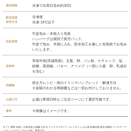
冷凍で出荷日含め約30日
賞味期限
冷凍便
配送温度
保存方法
冷凍-18℃以下
竹皮包み・木箱入り包装
ハンバーグは個別で真空パック。
包装形態
竹皮で包み、木箱に入れ、防水加工を施した包装紙でお包み
いたします。
常陸牛肉(茨城県産)、玉葱、卵、パン粉、ケチャップ、塩、
砂糖、黒胡椒、バター、ナツメグ（一部に小麦、卵、乳成分
原材料
を含む）
焼き方レシピ・肉のイイジマパンフレット・解凍方法
同梱物
※金額のわかる明細書などは一切お付けしておりません。
お届け希望日時もご注文ページにて選択可能です。
お届け日
※画像はイメージです。
備考
ギフト 贈答 内祝い 出産内祝 お歳暮 お中元 クリスマスギフト バレンタイン お土産 結婚内祝 誕生日御祝 バースデープ
レゼント ホワイトデー お返し 敬老の日