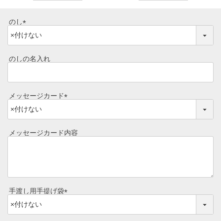
のし
(
必
須
のしの名入れ
)
メッセージカード
(
必
須
メッセージカード内容
)
手渡し用手提げ袋
(
必