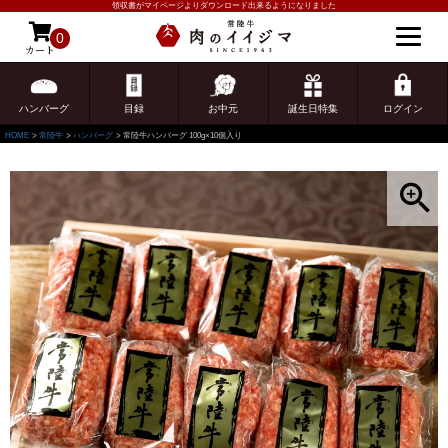
領収書がマイページよりダウンロード出来るようになりました
0
カート
ゲスト 様こんにちは
ログイン
ハンバーグ
目録
お中元
誕生日特集
ログイン
HOME
常陸牛
ハンバーグ
常陸牛ハンバーグ 100g×10個入り