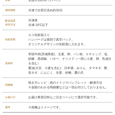
常陸牛100%ハンバーグ
ギフトカテゴリー一覧
名称
冷凍で出荷日含め約30日
賞味期限
冷凍便
配送温度
保存方法
冷凍-18℃以下
エコ化粧箱入り
ハンバーグは個別で真空パック。
包装形態
オリジナルデザインの化粧箱に入れます。
常陸牛肉(茨城県産)、玉葱、卵、パン粉、ケチャップ、塩、
砂糖、黒胡椒、バター、ナツメグ（一部に小麦、卵、乳成分
を含む）
原材料
醤油(大豆、小麦を含む)、日本酒、みりん、タマネギ、酢、
長ネギ、にんにく、生姜、砂糖、鷹の爪
焼き方レシピ・肉のイイジマパンフレット・解凍方法
同梱物
※金額のわかる明細書などは一切お付けしておりません。
お届け希望日時もご注文ページにて選択可能です。
お届け日
※画像はイメージです。
備考