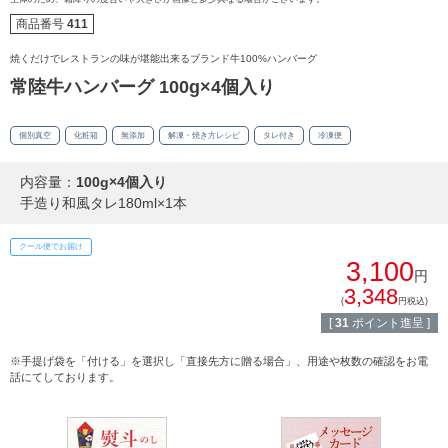
商品番号
411
焼くだけでレストランの味が堪能出来るブランド牛100%ハンバーグ
常陸牛ハンバーグ 100g×4個入り
個別真空
化粧箱
無添加
解凍・焼き方レシピ
タレ付き
冷凍便
内容量：
100g×4個入り
手造り和風タレ180ml×1本
クール便でお届け
3,100
円
3,348
(
円税込)
[
31
ポイント進呈 ]
※手提げ袋を「付ける」を選択し「直接先方に贈る場合」、用途や枚数の確認をお電
話にてしております。