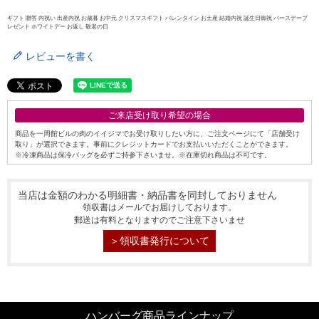
ギフト 贈答 内祝い 出産内祝 お歳暮 お中元 クリスマスギフト バレンタイン お土産 結婚内祝 誕生日御祝 バースデープ
レゼント ホワイトデー お返し 敬老の日
レビューを書く
ご来店受け取り希望の場合
商品を一周館ビルの肉のイイジマでお受け取りしたい方に、ご注文ページにて「店舗受け
取り」が選択できます。事前にクレジットカードでお支払いいただくことができます。
※冷凍商品は保冷バッグを必ずご持参下さいませ。※在庫切れ商品は不可です。
当店は金額のわかる明細書・納品書を同封しておりません
領収書はメールでお届けしております。
郵送は有料となりますのでご注意下さいませ
＞領収書発行について
ハンバーグ商品ラインナップ