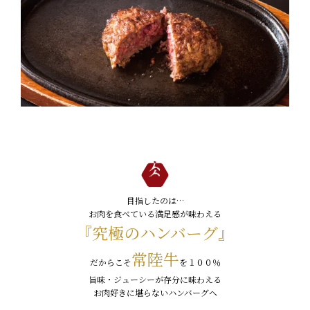
029-254-2441
受付：9:00～17:30
(日曜日を除く)
お問合せフォーム
目指したのは…
お肉を食べている満足感が味わえる
『究極のハンバーグ』
常陸牛
だからこそ
を１００％
旨味・ジューシーが存分に味わえる
お肉好きに堪らないハンバーグへ