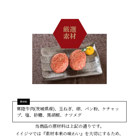
シーン別特集
お中元ギフト
お中元ハムギフ
誕生日ギフト
ト
出産内祝い
結婚内祝い
法事・香典返し
長寿祝い
高級肉ギフト
法人ギフト
常陸牛肉(茨城県産)、玉ねぎ、卵、パン粉、ケチャッ
プ、塩、砂糖、黒胡椒、ナツメグ
LINEギフト
ふるさと納税
当商品の原材料は上記の通りです。
イイジマでは『素材本来の味わい』を大切にするため、