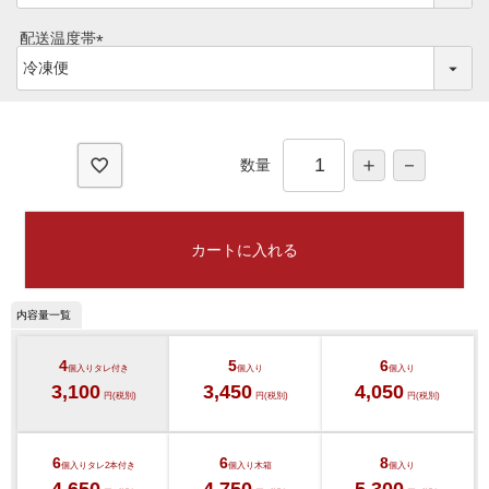
必
須
配送温度帯
)
(
必
須
)
ご注文ガイド
数量
食べ方からから探す
配送・送料
すき焼き
カートに入れる
熨斗・カード
しゃぶしゃぶ
イイジマとは
焼き肉
4
5
6
個入り
タレ付き
個入り
個入り
常陸牛とは？
3,100
3,450
4,050
円(税別)
円(税別)
円(税別)
BBQ
ショップ一覧
ステーキ
6
6
8
個入り
タレ2本付き
個入り
木箱
個入り