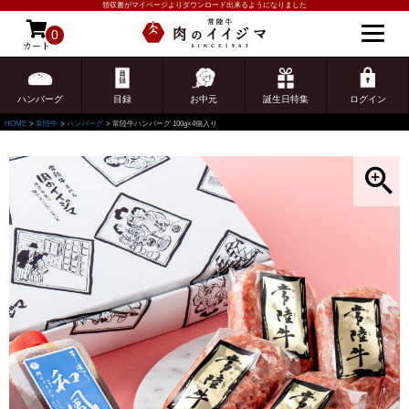
領収書がマイページよりダウンロード出来るようになりました
0
カート
ゲスト 様こんにちは
ログイン
ハンバーグ
目録
お中元
誕生日特集
ログイン
HOME
常陸牛
ハンバーグ
常陸牛ハンバーグ 100g×4個入り