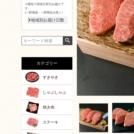
※最短で発送日翌日お届けで
す。
(一部地域・一部商品を除く)
地域別お届け日数
カテゴリー
すきやき
しゃぶしゃぶ
焼き肉
ステーキ