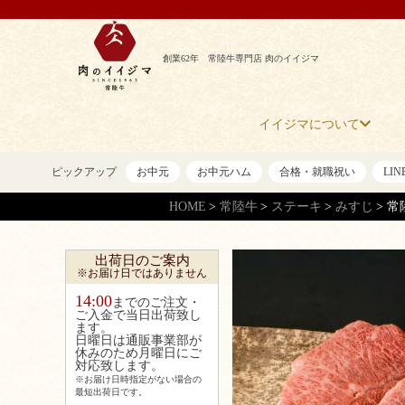
創業62年 常陸牛専門店 肉のイイジマ
イイジマについて
ピックアップ
お中元
お中元ハム
合格・就職祝い
LI
HOME
常陸牛
ステーキ
みすじ
常
出荷日のご案内
※お届け日ではありません
14:00
までのご注文・
ご入金で当日出荷致し
ます。
日曜日は通販事業部が
休みのため月曜日にご
対応致します。
※お届け日時指定がない場合の
最短出荷日です。