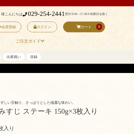
029-254-2441
 様こんにちは
受付:9:00～17:30
※休業日を除く
0
会員登録
ログイン
カート
ご注文ガイド
出産祝い
目録
みずしい舌触り、さっぱりとした端麗な味わい。
みすじ ステーキ 150g×3枚入り
3枚入り