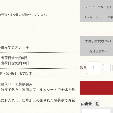
須
)
メッセージカード
(
が画像と多少異なる場合がございます。
メッセージカード内
必
須
)
手渡し用手提げ袋
(
部位みすじステーキ
配送温度帯
必
須
(
：出荷日含め約4日
)
必
出荷日含め約30日
須
数量
)
下・冷凍は-18℃以下
木箱入り・包装紙包み
を竹皮で包み、透明なフィルムシートで全体を包
箱にお入れし、防水加工の施された包装紙でお包
。