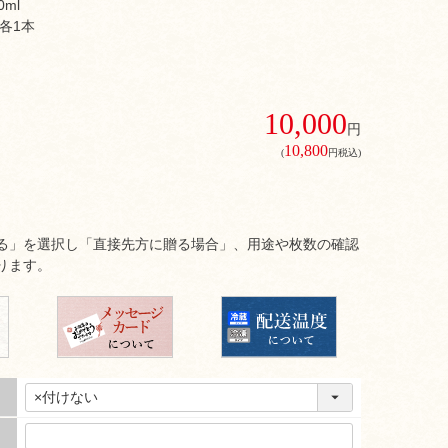
ml
各1本
10,000
円
10,800
(
円税込)
る」を選択し「直接先方に贈る場合」、用途や枚数の確認
ります。