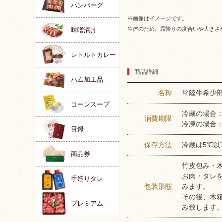
ハンバーグ
※画像はイメージです。
生体のため、霜降りの度合いや大きさ
味噌漬け
レトルトカレー
商品詳細
ハム加工品
名称
常陸牛希少
コーンスープ
冷蔵の場合
消費期限
冷凍の場合：
目録
保存方法
冷蔵は5℃以
商品券
竹皮包み・
お肉・タレ
手造りタレ
包装形態
みます。
その後、木
プレミアム
み致します