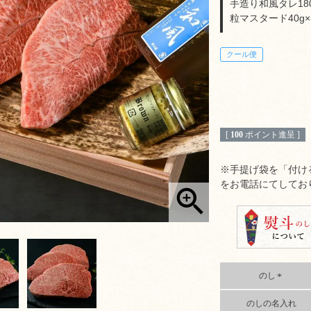
手造り和風タレ180
粒マスタード40g×
クール便
[
100
ポイント進呈 ]
※手提げ袋を「付け
をお電話にてしてお
のし
(
のしの名入れ
必