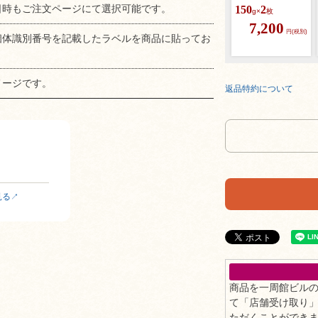
日時もご注文ページにて選択可能です。
150
2
g×
枚
7,200
円(税別)
個体識別番号を記載したラベルを商品に貼ってお
メージです。
返品特約について
見る
商品を一周館ビル
て「店舗受け取り
ただくことができ