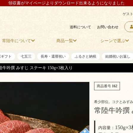
領収書がマイページよりダウンロード出来るようになりました
ゲスト
送料について
お問い合わせ
常陸牛について
商品一覧
シーンで選ぶ
NEギフト
七五三
長寿・還暦祝い
ふるさと納税
結婚祝いお返し
陸牛吟撰 みすじ ステーキ 150g×3枚入り
商品番号
162
希少部位。コクとみず
常陸牛吟撰 
150g×
内容量：