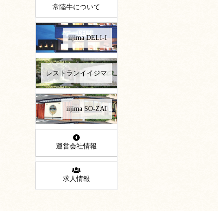
常陸牛について
iijima DELI-I
レストランイイジマ
iijima SO-ZAI
運営会社情報
求人情報