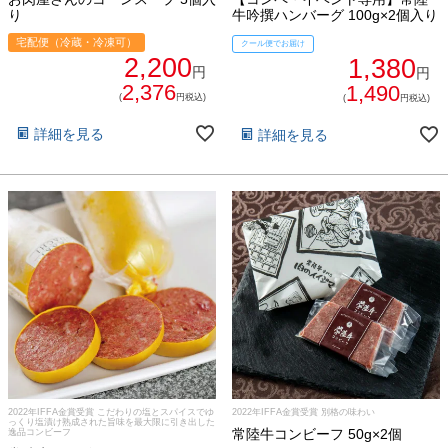
り
牛吟撰ハンバーグ 100g×2個入り
宅配便（冷蔵・冷凍可）
クール便でお届け
2,200
1,380
円
円
2,376
1,490
(
円税込)
(
円税込)
詳細を見る
詳細を見る
2022年IFFA金賞受賞 こだわりの塩とスパイスでゆ
2022年IFFA金賞受賞 別格の味わい
っくり塩漬け熟成された旨味を最大限に引き出した
常陸牛コンビーフ 50g×2個
逸品コンビーフ