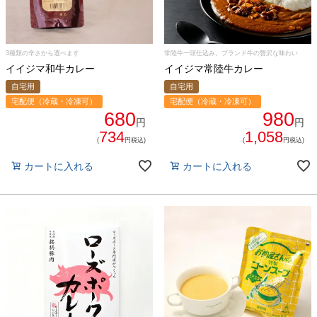
3種類の辛さから選べます
常陸牛一頭仕込み。ブランド牛の贅沢な味わい
イイジマ和牛カレー
イイジマ常陸牛カレー
自宅用
自宅用
宅配便（冷蔵・冷凍可）
宅配便（冷蔵・冷凍可）
680
980
円
円
734
1,058
(
円税込)
(
円税込)
カートに入れる
カートに入れる