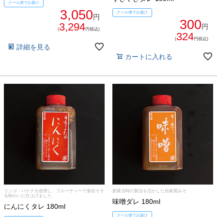
クール便でお届け
3,050
クール便でお届け
円
300
3,294
円
(
円税込)
324
(
円税込)
詳細を見る
カートに入れる
リンゴ・バナナを使用し、フルーティーで食欲そそ
創業当時の製法を活かした自家製みそ
る味わいに仕上げました
味噌ダレ 180ml
にんにくタレ 180ml
クール便でお届け