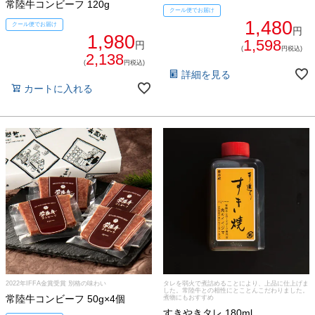
常陸牛コンビーフ 120g
クール便でお届け
1,480
クール便でお届け
円
1,980
シーン別特集
1,598
円
(
円税込)
2,138
(
円税込)
詳細を見る
お中元ギフト
お中元ハムギフ
誕生日ギフト
カートに入れる
ト
出産内祝い
結婚内祝い
法事・香典返し
長寿祝い
高級肉ギフト
法人ギフト
LINEギフト
ふるさと納税
2022年IFFA金賞受賞 別格の味わい
タレを弱火で煮詰めることにより、上品に仕上げま
した。常陸牛との相性にとことんこだわりました。
常陸牛コンビーフ 50g×4個
煮物にもおすすめ
すきやきタレ 180ml