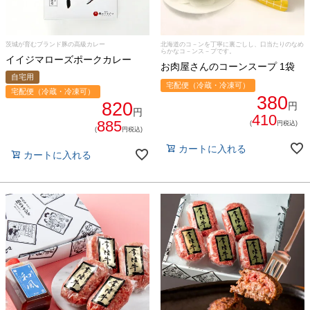
茨城が育むブランド豚の高級カレー
北海道のコ－ンを丁寧に裏ごしし、口当たりのなめ
らかなコ－ンス－プです。
イイジマローズポークカレー
お肉屋さんのコーンスープ 1袋
自宅用
宅配便（冷蔵・冷凍可）
宅配便（冷蔵・冷凍可）
380
820
円
円
410
885
(
円税込)
(
円税込)
カートに入れる
カートに入れる