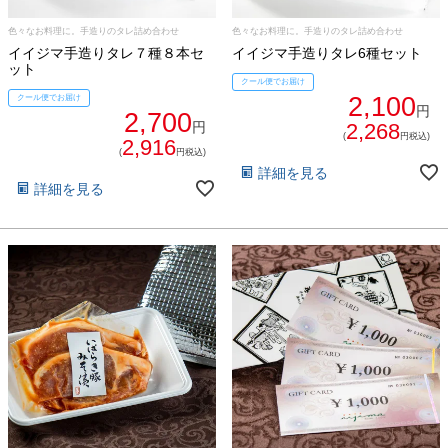
色々なお料理に。手造りのタレ詰め合わせ
色々なお料理に。手造りのタレ詰め合わせ
イイジマ手造りタレ７種８本セ
イイジマ手造りタレ6種セット
ット
クール便でお届け
2,100
クール便でお届け
円
2,700
円
2,268
(
円税込)
2,916
(
円税込)
詳細を見る
詳細を見る