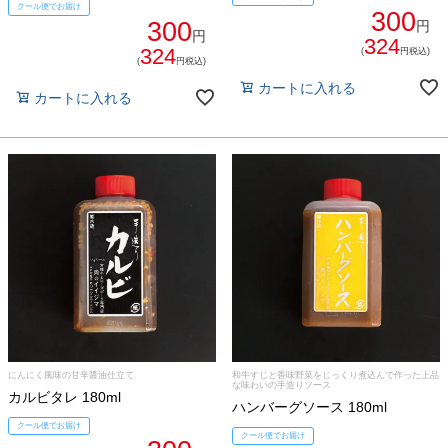
クール便でお届け
300
300
円
円
324
324
(
円税込)
(
円税込)
カートに入れる
カートに入れる
にんにく風味の甘辛醤油仕立て
和牛すじと香味野菜をじっくり煮込んで作った上品
な味わいの手造りソース
カルビタレ 180ml
ハンバーグソース 180ml
クール便でお届け
クール便でお届け