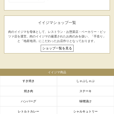
イイジマショップ一覧
肉のイイジマを母体として、レストラン・お惣菜店・ベーカリー・ピッ
ツァ店を運営。肉のイイジマの厳選されたお肉のみを扱い、「手造り」
と「地産地消」にこだわったお店作りとなっております。
ショップ一覧を見る
イイジマ商品
すき焼き
しゃぶしゃぶ
FACEBOOK
twitter
instagram
LINE
焼き肉
ステーキ
ハンバーグ
味噌漬け
レトルトカレー
シャルキュトリー