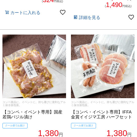
(
円税込)
1,490
(
円税込)
カートに入れる
詳細を見る
コンペ賞品に。イベントに。持ち運びに便利なアル
コンペ賞品に。イベントに。持ち運びに便利なアル
ミ保冷袋包装。
ミ保冷袋包装。
【コンペ・イベント専用】国産
【コンペ・イベント専用】IFFA
若鶏バジル漬け
金賞イイジマ工房 ハーフセット
クール便でお届け
クール便でお届け
1,380
1,380
円
円