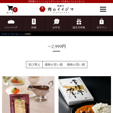
領収書がマイページよりダウンロード出来るようになりました
0
カート
ゲスト 様こんにちは
ログイン
ハンバーグ
目録
お中元
誕生日特集
ログイン
HOME
予算で選ぶ
～2,999円
～2,999円
並び替え
価格が安い順
価格が高い順