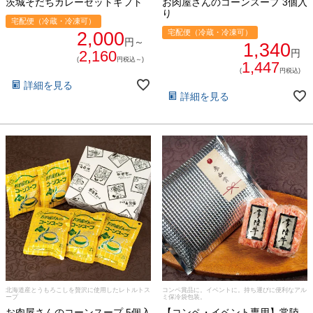
茨城そだちカレーセットギフト
お肉屋さんのコーンスープ 3個入
り
宅配便（冷蔵・冷凍可）
宅配便（冷蔵・冷凍可）
2,000
円～
1,340
2,160
円
(
円税込～)
1,447
(
円税込)
詳細を見る
詳細を見る
北海道産とうもろこしを贅沢に使用したレトルトス
コンペ賞品に。イベントに。持ち運びに便利なアル
ープ
ミ保冷袋包装。
お肉屋さんのコーンスープ 5個入
【コンペ・イベント専用】常陸