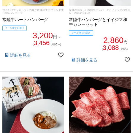
常陸牛とは？
焼くだけでレストランの味が堪能出来るブランド牛
茨城の美味しい常陸牛ハンバーグとイイジマ和牛カ
BBQ
100%ハンバーグ
レーの詰め合わせ。
常陸牛ハートハンバーグ
常陸牛ハンバーグとイイジマ和
ショップ一覧
牛カレーセット
ステーキ
クール便でお届け
3,200
クール便でお届け
マイページ
円～
2,860
ハンバーグ
3,456
円
(
円税込～)
3,088
ゴルフコンペ
(
円税込)
みそ漬け
詳細を見る
詳細を見る
法人の方へ
レトルトカレー
よくある質問
シャルキュトリー
食べ方レシピ
コーンスープ
焼き方レシピ
目録ギフト
レビュー一覧
手造りタレ