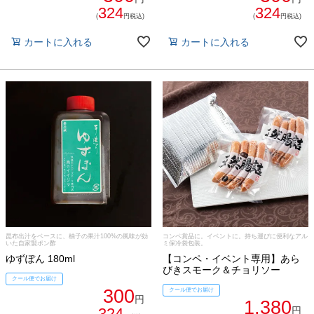
324
324
(
円税込)
(
円税込)
カートに入れる
カートに入れる
昆布出汁をベースに、柚子の果汁100%の風味が効
コンペ賞品に。イベントに。持ち運びに便利なアル
いた自家製ポン酢
ミ保冷袋包装。
ゆずぽん 180ml
【コンペ・イベント専用】あら
びきスモーク＆チョリソー
クール便でお届け
300
クール便でお届け
円
1,380
324
円