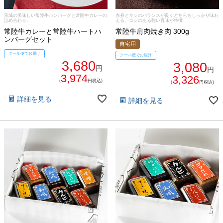
ご予算から選ぶ
プレミアムギフト
茨城の美味しい常陸牛ハンバーグと常陸牛カレーの
赤身とサシのバランスが良くどちらもしっかり味わ
詰め合わせ。
える、コシのある強い旨味が特徴
牛肉部位一覧
常陸牛カレーと常陸牛ハートハ
常陸牛肩肉焼き肉 300g
商品券
ンバーグセット
自宅用
クール便でお届け
クール便でお届け
ギフトカテゴリー一覧
3,680
3,080
円
円
3,974
3,326
(
円税込)
(
円税込)
詳細を見る
詳細を見る