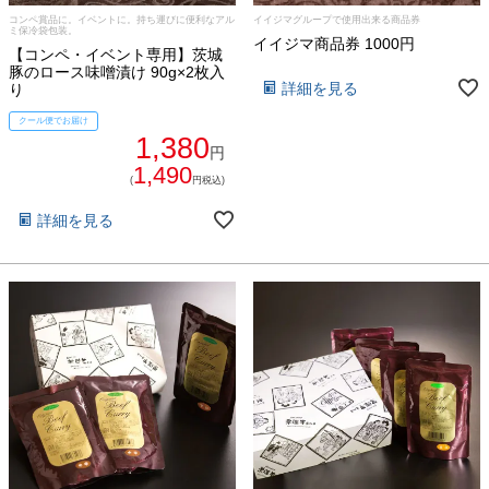
コンペ賞品に。イベントに。持ち運びに便利なアル
イイジマグループで使用出来る商品券
ミ保冷袋包装。
イイジマ商品券 1000円
【コンペ・イベント専用】茨城
豚のロース味噌漬け 90g×2枚入
詳細を見る
り
クール便でお届け
1,380
円
1,490
(
円税込)
詳細を見る