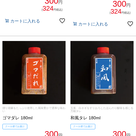
300
300
円
円
324
324
(
円税込)
(
円税込)
カートに入れる
カートに入れる
摺り胡麻をたっぷり使用した風味豊かで濃厚な味わ
玉葱、白ネギをすりおろしたほんのり酸味を感じる
い
万能タレ
ゴマダレ 180ml
和風タレ 180ml
クール便でお届け
クール便でお届け
300
300
円
円