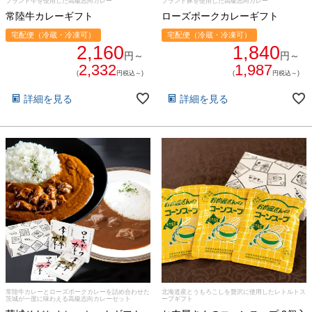
ブランド牛を使用した高級志向カレー
ブランド豚を使用した高級志向カレー
常陸牛カレーギフト
ローズポークカレーギフト
宅配便（冷蔵・冷凍可）
宅配便（冷蔵・冷凍可）
2,160
1,840
円～
円～
2,332
1,987
(
円税込～)
(
円税込～)
詳細を見る
詳細を見る
常陸牛カレーとローズポークカレーを詰め合わせた
北海道産とうもろこしを贅沢に使用したレトルトス
茨城が一度に味わえる高級志向カレーセット
ープギフト