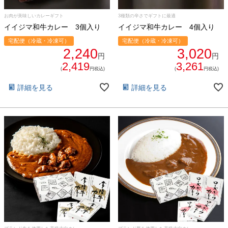
お肉が美味しいカレーギフト
3種類の辛さでギフトに最適
イイジマ和牛カレー 3個入り
イイジマ和牛カレー 4個入り
宅配便（冷蔵・冷凍可）
宅配便（冷蔵・冷凍可）
2,240
3,020
円
円
2,419
3,261
(
円税込)
(
円税込)
詳細を見る
詳細を見る
029-254-2441
受付：9:00～17:30
(日曜日を除く)
お問合せフォーム