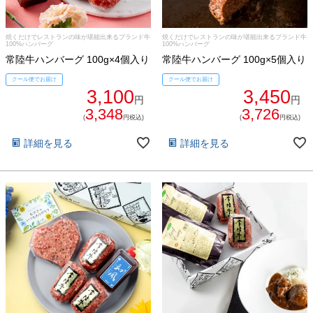
焼くだけでレストランの味が堪能出来るブランド牛
焼くだけでレストランの味が堪能出来るブランド牛
100%ハンバーグ
100%ハンバーグ
常陸牛ハンバーグ 100g×4個入り
常陸牛ハンバーグ 100g×5個入り
クール便でお届け
クール便でお届け
3,100
3,450
円
円
3,348
3,726
(
円税込)
(
円税込)
詳細を見る
詳細を見る
ご注文ガイド
食べ方からから探す
配送・送料
すき焼き
熨斗・カード
しゃぶしゃぶ
イイジマとは
焼き肉