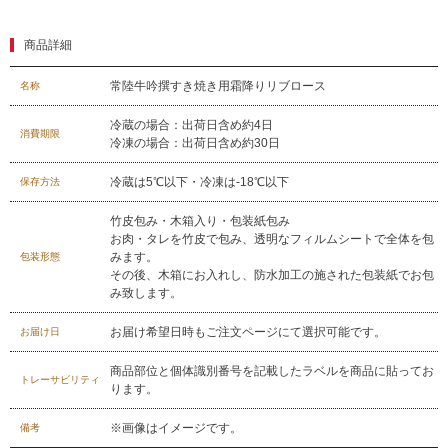
029-254-2441
商品詳細
受付：9:00～17:30
(日曜日を除く)
常陸牛吟撰すき焼き用霜降りリブロース
名称
お問合せフォーム
冷蔵の場合：出荷日含め約4日
消費期限
冷凍の場合：出荷日含め約30日
冷蔵は5℃以下・冷凍は-18℃以下
保存方法
竹皮包み・木箱入り・包装紙包み
お肉・タレを竹皮で包み、透明なフィルムシートで全体を包
みます。
包装形態
その後、木箱にお入れし、防水加工の施された包装紙でお包
み致します。
お届け希望日時もご注文ページにて選択可能です。
お届け日
商品部位と個体識別番号を記載したラベルを商品に貼ってお
トレーサビリティ
ります。
※画像はイメージです。
備考