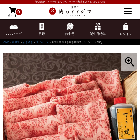
領収書がマイページよりダウンロード出来るようになりました
0
カート
ゲスト 様こんにちは
ログイン
ハンバーグ
目録
お中元
誕生日特集
ログイン
HOME
常陸牛
すき焼き
リブロース
常陸牛吟撰すき焼き用霜降りリブロース 550g