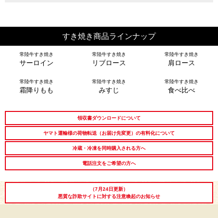
出産内祝い
結婚内祝い
法事・香典返し
すき焼き商品ラインナップ
長寿祝い
高級肉ギフト
法人ギフト
常陸牛すき焼き
常陸牛すき焼き
常陸牛すき焼き
サーロイン
リブロース
肩ロース
LINEギフト
ふるさと納税
常陸牛すき焼き
常陸牛すき焼き
常陸牛すき焼き
霜降りもも
みすじ
食べ比べ
領収書ダウンロードについて
ヤマト運輸様の荷物転送（お届け先変更）の有料化について
冷蔵・冷凍を同時購入される方へ
電話注文をご希望の方へ
（7月24日更新）
悪質な詐欺サイトに対する注意喚起のお知らせ