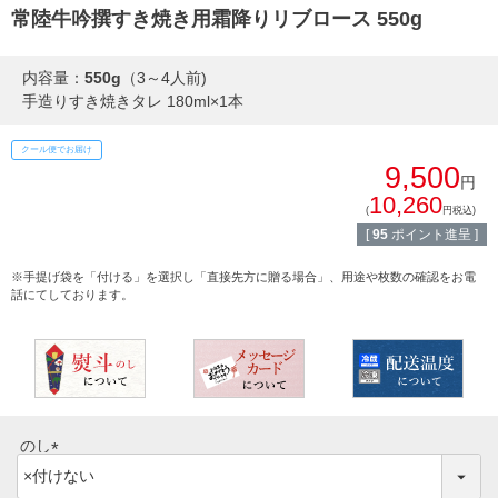
熨斗・カード
常陸牛吟撰すき焼き用霜降りリブロース 550g
しゃぶしゃぶ
イイジマとは
内容量：
550g
（3～4人前)
手造りすき焼きタレ 180ml×1本
焼き肉
常陸牛とは？
クール便でお届け
BBQ
9,500
円
ショップ一覧
10,260
ステーキ
(
円税込)
[
95
ポイント進呈 ]
マイページ
ハンバーグ
※手提げ袋を「付ける」を選択し「直接先方に贈る場合」、用途や枚数の確認をお電
話にてしております。
ゴルフコンペ
みそ漬け
法人の方へ
レトルトカレー
よくある質問
シャルキュトリー
のし
食べ方レシピ
(
コーンスープ