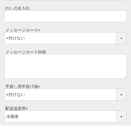
必
焼き方レシピ
須
のしの名入れ
目録ギフト
)
レビュー一覧
手造りタレ
メッセージカード
ご予算から選ぶ
プレミアムギフト
(
必
牛肉部位一覧
須
商品券
メッセージカード内容
)
ギフトカテゴリー一覧
手渡し用手提げ袋
(
必
須
配送温度帯
)
(
必
須