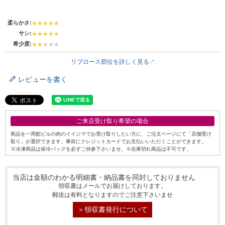
柔らかさ:
サシ:
希少度:
リブロース部位を詳しく見る
レビューを書く
ご来店受け取り希望の場合
商品を一周館ビルの肉のイイジマでお受け取りしたい方に、ご注文ページにて「店舗受け
取り」が選択できます。事前にクレジットカードでお支払いいただくことができます。
※冷凍商品は保冷バッグを必ずご持参下さいませ。※在庫切れ商品は不可です。
当店は金額のわかる明細書・納品書を同封しておりません
シーン別特集
領収書はメールでお届けしております。
郵送は有料となりますのでご注意下さいませ
お中元ギフト
お中元ハムギフ
誕生日ギフト
＞領収書発行について
ト