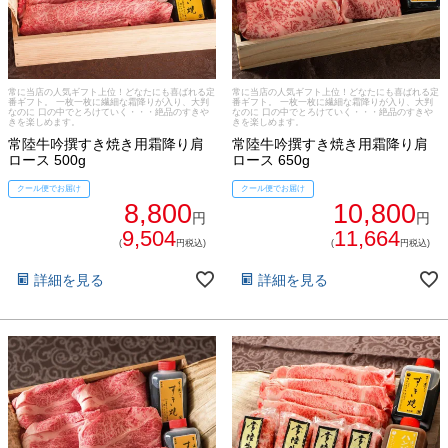
BBQ
ショップ一覧
ステーキ
マイページ
常に当店の人気ギフト上位！どなたにも喜ばれる定
常に当店の人気ギフト上位！どなたにも喜ばれる定
ハンバーグ
番ギフト。 一枚一枚に繊細な霜降りが入り、大判
番ギフト。 一枚一枚に繊細な霜降りが入り、大判
なのに 口の中でとろけていく・・・絶品のすきや
なのに 口の中でとろけていく・・・絶品のすきや
きを楽しめます。
きを楽しめます。
ゴルフコンペ
常陸牛吟撰すき焼き用霜降り肩
常陸牛吟撰すき焼き用霜降り肩
みそ漬け
ロース 500g
ロース 650g
法人の方へ
クール便でお届け
クール便でお届け
レトルトカレー
8,800
10,800
円
円
よくある質問
9,504
11,664
シャルキュトリー
(
円税込)
(
円税込)
食べ方レシピ
詳細を見る
詳細を見る
コーンスープ
焼き方レシピ
目録ギフト
レビュー一覧
手造りタレ
ご予算から選ぶ
プレミアムギフト