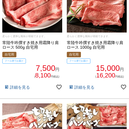
柔らかく濃厚な風味が堪能できます。
柔らかく濃厚な風味が堪能できます。
常陸牛吟撰すき焼き用霜降り肩
常陸牛吟撰すき焼き用霜降り肩
ロース 500g 自宅用
ロース 1000g 自宅用
自宅用
自宅用
029-254-2441
クール便でお届け
クール便でお届け
7,500
15,000
受付：9:00～17:30
(日曜日を除く)
円
円
8,100
16,200
お問合せフォーム
(
円税込)
(
円税込)
詳細を見る
詳細を見る