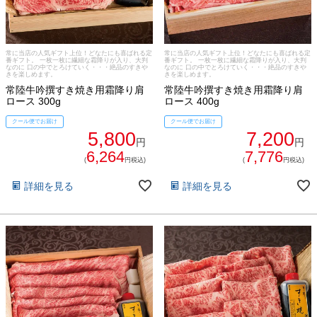
常に当店の人気ギフト上位！どなたにも喜ばれる定
常に当店の人気ギフト上位！どなたにも喜ばれる定
番ギフト。 一枚一枚に繊細な霜降りが入り、大判
番ギフト。 一枚一枚に繊細な霜降りが入り、大判
なのに 口の中でとろけていく・・・絶品のすきや
なのに 口の中でとろけていく・・・絶品のすきや
きを楽しめます。
きを楽しめます。
常陸牛吟撰すき焼き用霜降り肩
常陸牛吟撰すき焼き用霜降り肩
ロース 300g
ロース 400g
クール便でお届け
クール便でお届け
5,800
7,200
円
円
ご注文ガイド
6,264
7,776
(
円税込)
(
円税込)
食べ方からから探す
詳細を見る
詳細を見る
配送・送料
すき焼き
熨斗・カード
しゃぶしゃぶ
イイジマとは
焼き肉
常陸牛とは？