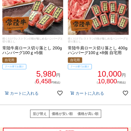
焼くだけでレストランの味が愉しめるハンバーグと
焼くだけでレストランの味が愉しめるハンバーグと
切り落とし
切り落とし
常陸牛肩ロース切り落とし 200g
常陸牛肩ロース切り落とし 400g
ハンバーグ100ｇ×5個
ハンバーグ100ｇ×8個 自宅用
自宅用
自宅用
クール便でお届け
クール便でお届け
5,980
10,000
円
円
6,458
10,800
(
円税込)
(
円税込)
カートに入れる
カートに入れる
並び替え
価格が安い順
価格が高い順
シーン別特集
お中元ギフト
お中元ハムギフ
誕生日ギフト