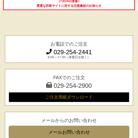
（7月24日更新）
ト
悪質な詐欺サイトに対する注意喚起のお知らせ
出産内祝い
結婚内祝い
法事・香典返し
長寿祝い
高級肉ギフト
法人ギフト
お電話でのご注文
LINEギフト
ふるさと納税
029-254-2441
9:00～17:30（休業日を除く）
FAXでのご注文
029-254-2900
ご注文用紙
ダウンロード
メールからのお問い合わせ
メール
お問い合わせ