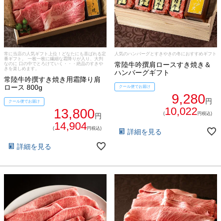
牛肉部位一覧
商品券
ギフトカテゴリー一覧
常に当店の人気ギフト上位！どなたにも喜ばれる定
人気のハンバーグとすきやきの冬におすすめギフト
番ギフト。 一枚一枚に繊細な霜降りが入り、大判
常陸牛吟撰肩ロースすき焼き＆
なのに 口の中でとろけていく・・・絶品のすきや
きを楽しめます。
ハンバーグギフト
常陸牛吟撰すき焼き用霜降り肩
ロース 800g
クール便でお届け
9,280
円
クール便でお届け
10,022
13,800
(
円税込)
円
14,904
(
円税込)
詳細を見る
詳細を見る