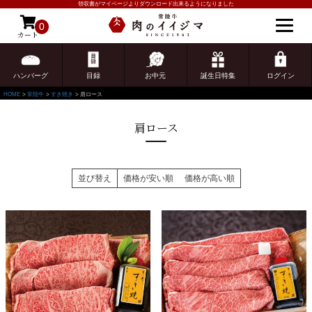
領収書がマイページよりダウンロード出来るようになりました
0
カート
ゲスト 様こんにちは
ログイン
ハンバーグ
目録
お中元
誕生日特集
ログイン
HOME
常陸牛
すき焼き
肩ロース
肩ロース
並び替え
価格が安い順
価格が高い順