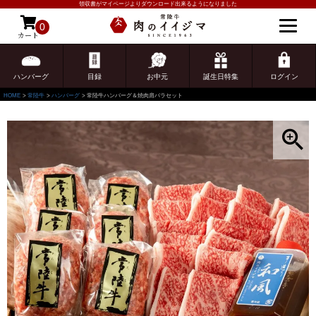
領収書がマイページよりダウンロード出来るようになりました
0
カート
ゲスト 様こんにちは
ログイン
ハンバーグ
目録
お中元
誕生日特集
ログイン
HOME
常陸牛
ハンバーグ
常陸牛ハンバーグ＆焼肉肩バラセット