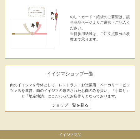
のし・カード・紙袋のご要望は、該
当商品ページよりご選択・ご記入く
ださい。
※持参用紙袋は、ご注文点数分の枚
数まで承ります。
イイジマショップ一覧
肉のイイジマを母体として、レストラン・お惣菜店・ベーカリー・ピッ
ツァ店を運営。肉のイイジマの厳選されたお肉のみを扱い、「手造り」
と「地産地消」にこだわったお店作りとなっております。
ショップ一覧を見る
イイジマ商品