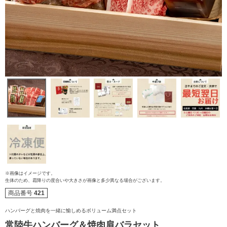
※画像はイメージです。
ご注文ガイド
生体のため、霜降りの度合いや大きさが画像と多少異なる場合がございます。
商品番号
421
食べ方からから探す
配送・送料
ハンバーグと焼肉を一緒に愉しめるボリューム満点セット
常陸牛ハンバーグ＆焼肉肩バラセット
すき焼き