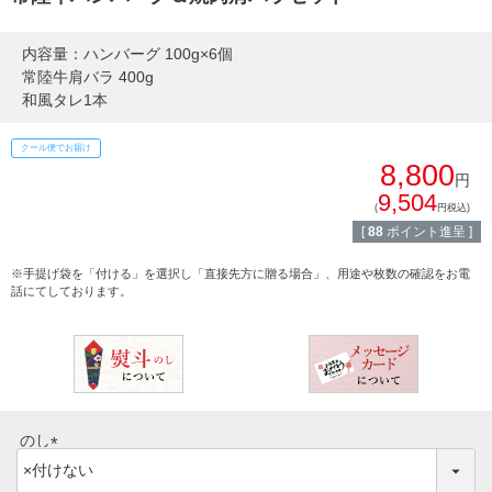
熨斗・カード
しゃぶしゃぶ
内容量：ハンバーグ 100g×6個
イイジマとは
常陸牛肩バラ 400g
焼き肉
和風タレ1本
常陸牛とは？
クール便でお届け
BBQ
8,800
円
ショップ一覧
9,504
ステーキ
(
円税込)
[
88
ポイント進呈 ]
マイページ
ハンバーグ
※手提げ袋を「付ける」を選択し「直接先方に贈る場合」、用途や枚数の確認をお電
ゴルフコンペ
話にてしております。
みそ漬け
法人の方へ
レトルトカレー
よくある質問
シャルキュトリー
のし
食べ方レシピ
コーンスープ
(