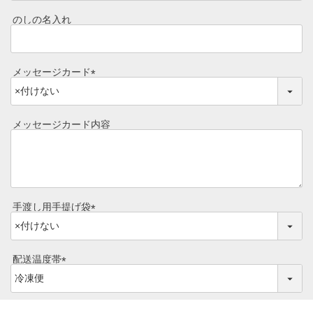
必
焼き方レシピ
須
目録ギフト
のしの名入れ
)
レビュー一覧
手造りタレ
メッセージカード
ご予算から選ぶ
プレミアムギフト
(
必
牛肉部位一覧
商品券
須
メッセージカード内容
)
ギフトカテゴリー一覧
手渡し用手提げ袋
(
必
須
配送温度帯
)
(
必
須