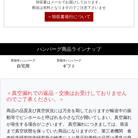
領収書はメールでお届けしております。
郵送は有料となりますのでご注意下さいませ
＞領収書発行について
ハンバーグ商品ラインナップ
常陸牛ハンバーグ
常陸牛ハンバーグ
自宅用
ギフト
＜真空漏れでの返品・交換はお受けしておりません
のでご了承ください。＞
シーン別特集
商品の品質及び真空状況には万全を期しておりますが輸送中の振
動等でピンホールと呼ばれる小さな穴が開いてしまい、真空漏れ
が発生する場合がございます。 真空漏れにつきましては、発送
お中元ギフト
お中元ハムギフ
誕生日ギフト
ト
まで真空状態を保っていた商品になりますので、第三者機関 食
肉科学研究技術研究所の検査により商品到着時の品質は通常の商