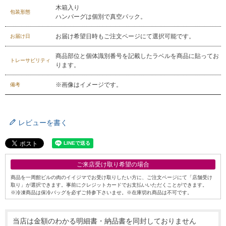
木箱入り
包装形態
ハンバーグは個別で真空パック。
029-254-2441
受付：9:00～17:30
(日曜日を除く)
お届け希望日時もご注文ページにて選択可能です。
お届け日
お問合せフォーム
商品部位と個体識別番号を記載したラベルを商品に貼ってお
トレーサビリティ
ります。
※画像はイメージです。
備考
レビューを書く
ご来店受け取り希望の場合
商品を一周館ビルの肉のイイジマでお受け取りしたい方に、ご注文ページにて「店舗受け
取り」が選択できます。事前にクレジットカードでお支払いいただくことができます。
※冷凍商品は保冷バッグを必ずご持参下さいませ。※在庫切れ商品は不可です。
当店は金額のわかる明細書・納品書を同封しておりません