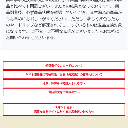
品と比べても問題ございませんとの結果となっております。 商
出産内祝い
結婚内祝い
法事・香典返し
品到着後、必ず商品状態を確認していただき、真空漏れの商品か
らお早めにお召し上がりください。 ただし、著しく変色したも
長寿祝い
高級肉ギフト
法人ギフト
のや、ドリップなど解凍されてしまっているものは返品交換対象
になります。 ご不安・ご不明な点等がございましたらお気軽に
LINEギフト
ふるさと納税
お問い合わせくださいませ。
領収書ダウンロードについて
ヤマト運輸様の荷物転送（お届け先変更）の有料化について
冷蔵・冷凍を同時購入される方へ
電話注文をご希望の方へ
（7月24日更新）
悪質な詐欺サイトに対する注意喚起のお知らせ