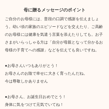
母に贈るメッセージのポイント
ご自分のお母様には、普段の口調で感謝を伝えましょ
う。幼い頃の家族のエピソードなどを交えたり、ご高齢
029-254-2441
のお母様には健康を気遣う言葉を添えたりしても。お子
受付：9:00～17:30
(日曜日を除く)
さまがいらっしゃる方は「自分が母親となって分かるお
お問合せフォーム
母様の子育てへの感謝」などを伝えても良いですね。
●お母さんいつもありがとう！
お母さんのお陰で幸せに大きく育ったんだね。
今は尊敬しかありません
●お母さん、お誕生日おめでとう！
身体に気をつけて元気でいてね！