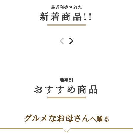
食べ方レシピ
最近発売された
コーンスープ
新着商品!!
焼き方レシピ
目録ギフト
レビュー一覧
手造りタレ
ご予算から選ぶ
プレミアムギフト
牛肉部位一覧
商品券
ギフトカテゴリー一覧
種類別
おすすめ商品
グルメなお母さん
へ贈る