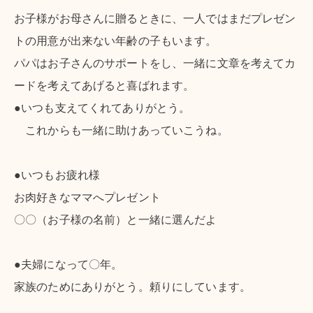
お子様がお母さんに贈るときに、一人ではまだプレゼン
シーン別特集
トの用意が出来ない年齢の子もいます。
パパはお子さんのサポートをし、一緒に文章を考えてカ
お中元ギフト
お中元ハムギフ
誕生日ギフト
ト
ードを考えてあげると喜ばれます。
●いつも支えてくれてありがとう。
出産内祝い
結婚内祝い
法事・香典返し
これからも一緒に助けあっていこうね。
長寿祝い
高級肉ギフト
法人ギフト
●いつもお疲れ様
LINEギフト
ふるさと納税
お肉好きなママへプレゼント
〇〇（お子様の名前）と一緒に選んだよ
●夫婦になって〇年。
家族のためにありがとう。頼りにしています。