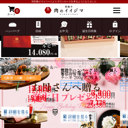
領収書がマイページよりダウンロード出来るようになりました
0
カート
ゲスト 様こんにちは
ログイン
ハンバーグ
目録
お中元
誕生日特集
ログイン
HOME
誕生日プレゼント
母親への誕生日祝い
焼くだけでレストランの味が堪能出来るハンバ
焼くだけでレストランの味が堪能出来るハンバ
人気のハンバーグとステーキのギフト
結婚式の引き出物に、ゴルフコンペ賞品に。カ
焼くだけでレストランの味が堪能出来るブラン
焼くだけでレストランの味が堪能出来るブラン
当店で一番高級な品です。牛一頭からわずか
焼くだけでレストランの味が堪能出来るブラン
本場ド
希少部
キング
柔らか
ーグと豚みそ、バジルチキン
ーグと豚みそ、バジルチキン
タログギフト
ド牛100%ハンバーグ
ド牛100%ハンバーグ
0.1%しかとれない超希少な部位。最高の贈り物
ド牛100%ハンバーグ
キュト
りとし
（貴族
スした
常陸牛サーロインステーキ＆ハ
にふさわしい一品です
セット
は格別
焼くだけ美味セット4木箱
焼くだけ美味セット
ルビー目録
常陸牛ハンバーグ 150g×6個入
常陸牛ハンバーグ 100g×4個入
常陸牛ハンバーグ 100g×8個
常陸
常
さが魅
ンバーグギフト
常陸牛吟撰シャトーブリアンス
ま
り
り
タレ付き 木箱
15
切り
常陸
テーキ 200g×2枚入り
宅配便（冷蔵・冷凍可）
クール便でお届け
クール便でお届け
キ 
クール便でお届け
クー
クール便でお届け
クール便でお届け
クール便でお届け
クー
クー
14,080
7,500
3,600
12,800
クール便でお届け
円
円
円
7,200
6,600
3,100
クー
円
23,500
円
円
円
15,488
3,888
8,100
円
13,824
(
円税込)
(
(
円税込)
円税込)
3,348
7,776
7,128
(
円税込)
25,380
(
(
(
円税込)
円税込)
円税込)
(
円税込)
詳細を見る
詳細を見る
詳細を見る
詳細を見る
詳細を見る
詳細を見る
詳細を見る
詳細を見る