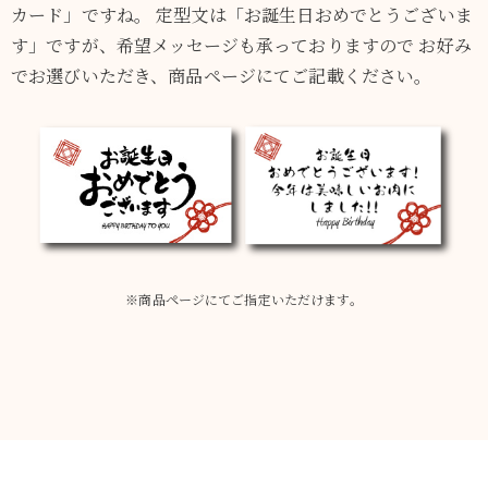
配送・送料
カード」ですね。
定型文は「お誕生日おめでとうございま
す」ですが、希望メッセージも承っておりますので お好み
すき焼き
熨斗・カード
でお選びいただき、商品ページにてご記載ください。
しゃぶしゃぶ
イイジマとは
焼き肉
常陸牛とは？
BBQ
ショップ一覧
ステーキ
マイページ
※商品ページにてご指定いただけます。
ハンバーグ
ゴルフコンペ
みそ漬け
法人の方へ
レトルトカレー
よくある質問
シャルキュトリー