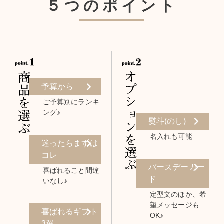
５つのポイント
予算から
ご予算別にランキ
ング♪
熨斗(のし)
名入れも可能
迷ったらまずは
コレ
バースデーカー
喜ばれること間違
ド
いなし♪
定型文のほか、希
望メッセージも
喜ばれるギフト
OK♪
3選