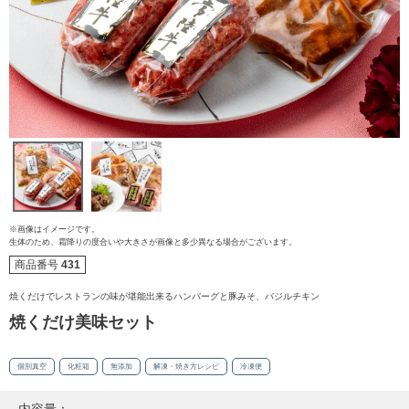
※画像はイメージです。
生体のため、霜降りの度合いや大きさが画像と多少異なる場合がございます。
商品番号
431
焼くだけでレストランの味が堪能出来るハンバーグと豚みそ、バジルチキン
焼くだけ美味セット
個別真空
化粧箱
無添加
解凍・焼き方レシピ
冷凍便
ご注文ガイド