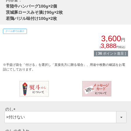
内容量：
常陸牛ハンバーグ100g×2個
食べ方からから探す
配送・送料
茨城豚ロースみそ漬け90g×2枚
若鶏バジル味付け100g×2枚
すき焼き
熨斗・カード
クール便でお届け
しゃぶしゃぶ
3,600
円
イイジマとは
3,888
(
円税込)
焼き肉
[
36
ポイント進呈 ]
常陸牛とは？
BBQ
※手提げ袋を「付ける」を選択し「直接先方に贈る場合」、用途や枚数の確認をお電
話にてしております。
ショップ一覧
ステーキ
マイページ
ハンバーグ
ゴルフコンペ
みそ漬け
のし
法人の方へ
(
レトルトカレー
必
須
よくある質問