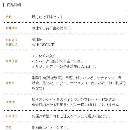
商品詳細
焼くだけ美味セット
名称
冷凍で出荷日含め約30日
賞味期限
冷凍便
配送温度
保存方法
冷凍-18℃以下
エコ化粧箱入り
029-254-2441
ハンバーグは個別で真空パック。
包装形態
受付：9:00～17:30
(日曜日を除く)
オリジナルデザインの化粧箱に入れます。
お問合せフォーム
常陸牛肉(茨城県産)、玉葱、卵、パン粉、ケチャップ、塩、
砂糖、黒胡椒、バター、ナツメグ（一部に小麦、卵、乳成分
原材料
を含む）
焼き方レシピ・肉のイイジマパンフレット・解凍方法
同梱物
※金額のわかる明細書などは一切お付けしておりません。
お届け希望日時もご注文ページにて選択可能です。
お届け日
※画像はイメージです。
備考