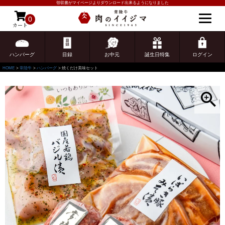
領収書がマイページよりダウンロード出来るようになりました
0
カート
ゲスト 様こんにちは
ログイン
ハンバーグ
目録
お中元
誕生日特集
ログイン
HOME
常陸牛
ハンバーグ
焼くだけ美味セット