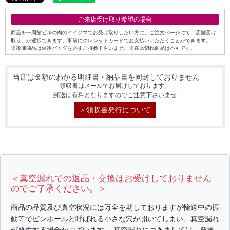
ご来店受け取り希望の場合
商品を一周館ビルの肉のイイジマでお受け取りしたい方に、ご注文ページにて「店舗受け
取り」が選択できます。事前にクレジットカードでお支払いいただくことができます。
※冷凍商品は保冷バッグを必ずご持参下さいませ。※在庫切れ商品は不可です。
当店は金額のわかる明細書・納品書を同封しておりません
シーン別特集
領収書はメールでお届けしております。
郵送は有料となりますのでご注意下さいませ
お中元ギフト
お中元ハムギフ
誕生日ギフト
＞領収書発行について
ト
出産内祝い
結婚内祝い
法事・香典返し
長寿祝い
高級肉ギフト
法人ギフト
＜真空漏れでの返品・交換はお受けしておりません
のでご了承ください。＞
LINEギフト
ふるさと納税
商品の品質及び真空状況には万全を期しておりますが輸送中の振
動等でピンホールと呼ばれる小さな穴が開いてしまい、真空漏れ