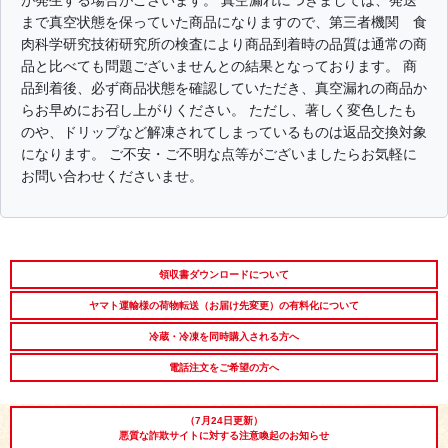
が発生する場合がございます。 真空漏れにつきましては、発送
まで真空状態を保っていた商品になりますので、第三者機関 食
肉科学研究技術研究所の検査により商品到着時の品質は通常の商
品と比べても問題ございませんとの結果となっております。 商
品到着後、必ず商品状態を確認していただき、真空漏れの商品か
らお早めにお召し上がりください。 ただし、著しく変色したも
のや、ドリップなど解凍されてしまっているものは返品交換対象
になります。 ご不安・ご不明な点等がございましたらお気軽に
お問い合わせくださいませ。
領収書ダウンロードについて
ヤマト運輸様の荷物転送（お届け先変更）の有料化について
冷蔵・冷凍を同時購入される方へ
電話注文をご希望の方へ
（7月24日更新）
悪質な詐欺サイトに対する注意喚起のお知らせ