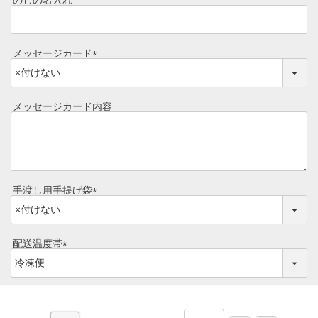
のしの名入れ
シャルキュトリー
)
食べ方レシピ
コーンスープ
メッセージカード
焼き方レシピ
(
目録ギフト
必
レビュー一覧
須
メッセージカード内容
手造りタレ
)
ご予算から選ぶ
プレミアムギフト
牛肉部位一覧
商品券
手渡し用手提げ袋
(
ギフトカテゴリー一覧
必
須
配送温度帯
)
(
必
須
)