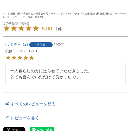
ギフト 贈答 内祝い 出産内祝 お歳暮 お中元 クリスマスギフト バレンタイン お土産 結婚内祝 誕生日御祝 バースデープ
レゼント ホワイトデー お返し 敬老の日
5.00
1
ほよ
2
非公開
購入者
投稿日
2025/12/01
一人暮らしの方に送らせていただきました。

とても喜んでいただけて良かったです。
すべてのレビューを見る
レビューを書く