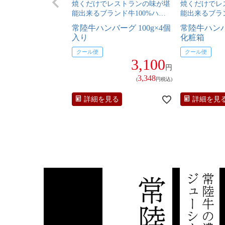
焼くだけでレストランの味が堪
焼くだけでレ
能出来るブランド牛100%ハン
能出来るブラン
バーグ
バーグ
常陸牛ハンバーグ 100g×4個
常陸牛ハンバー
入り
化粧箱
クール便
クール便
3,100
円
3,348
(
円税込)
詳細を見る
詳細を見