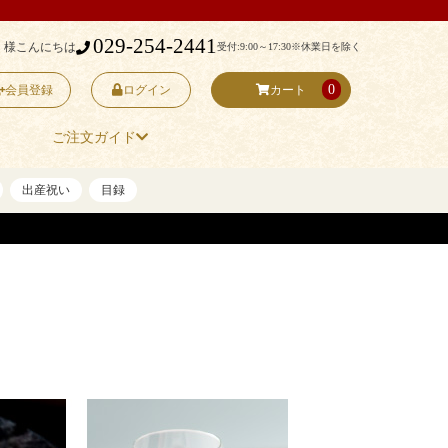
029-254-2441
 様こんにちは
受付:9:00～17:30
※休業日を除く
0
会員登録
ログイン
カート
ご注文ガイド
出産祝い
目録