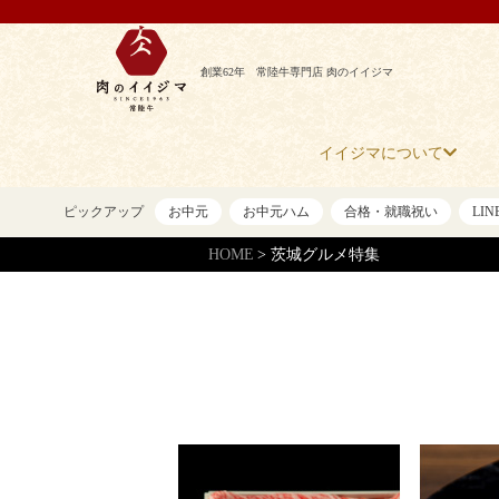
創業62年 常陸牛専門店 肉のイイジマ
イイジマについて
ピックアップ
お中元
お中元ハム
合格・就職祝い
LI
HOME
茨城グルメ特集