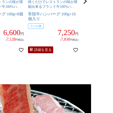
トランの味が堪
焼くだけでレストランの味が堪
牛100%ハン
能出来るブランド牛100%ハン
バーグ
 100g×8個
常陸牛ハンバーグ 100g×10
個入り
クール便
6,600
7,250
円
円
7,128
7,830
(
円税込)
(
円税込)
詳細を見る