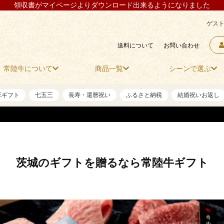
領収書がマイページよりダウンロード出来るようになりました
ゲスト
送料について
お問い合わせ
常陸牛について
商品一覧
シーンで選ぶ
NEギフト
七五三
長寿・還暦祝い
ふるさと納税
結婚祝いお返し
茨城のギフトを贈るなら常陸牛ギフト