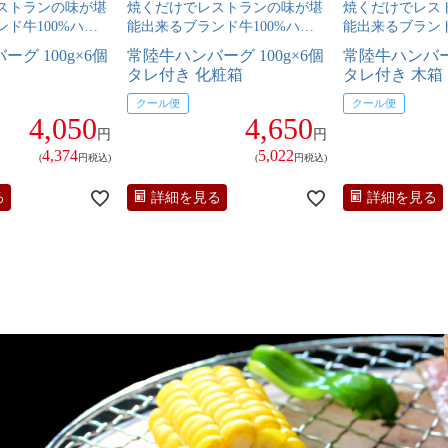
ストランの味が堪
焼くだけでレストランの味が堪
焼くだけでレス
ド牛100%ハン
能出来るブランド牛100%ハン
能出来るブランド
バーグ
バーグ
グ 100g×6個
常陸牛ハンバーグ 100g×6個
常陸牛ハンバーグ
タレ付き 化粧箱
タレ付き 木箱
クール便
クール便
4,050
4,650
円
円
4,374
5,022
(
円税込)
(
円税込)
る
詳細を見る
詳細を見る