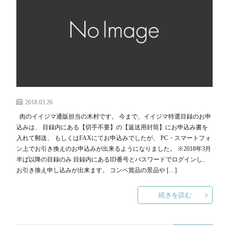
リ
D
ー
S
2018.03.26
各
肉のイイジマ通販担当の木村です。 今まで、イイジマ特選目録のお申
込みは、 目録内にある【切手不要】の【返送用封筒】にお申込み書を
入れて郵送、 もしくはFAXにてお申込みでしたが、 PC・スマートフォ
店
ン上でお引き換えのお申込みが出来るようになりました。 ※2018年3月
半ば以降の目録のみ 目録内にあるID番号とパスワードでログインし、
お引き換え申し込みが出来ます。 コンペ賞品の景品や […]
舗
続きを読む
リ
D
ン
S