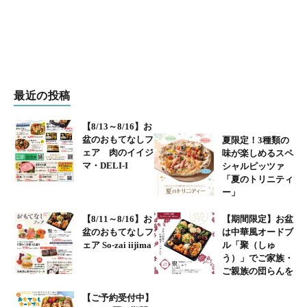
ク
メ
デ
最近の投稿
ィ
【8/13～8/16】お
盆のおもてなしフ
夏限定！3種類の
ア
ェア 肉のイイジ
味が楽しめるスペ
マ・DELI-I
シャルピッツァ
「夏のトリニティ
掲
ー」
載
【8/11～8/16】お
【期間限定】お盆
盆のおもてなしフ
は中華風オードブ
ェア So-zai iijima
ル「聚（しゅ
履
う）」でご家族・
ご親族の団らんを
歴
【ご予約受付中】