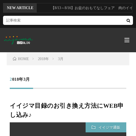
NEW ARTICLE
【8/13～8/16】お盆のおもてなしフェア 肉のイイジマ・
HOME
2018年
3月
HOM
2018年3月
カ
イイジマ目録のお引き換え方法にWEB申
テ
し込み♪
ゴ
本
イイジマ通販