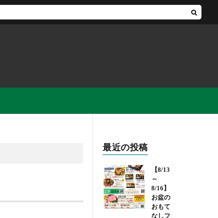
最近の投稿
【8/13
～
8/16】
お盆の
おもて
なしフ