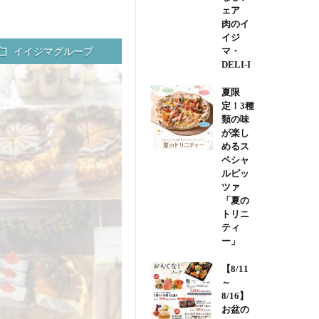
ェア
肉のイ
イジ
マ・
イイジマグループ
DELI-I
夏限
定！3種
類の味
が楽し
めるス
ペシャ
ルピッ
ツァ
「夏の
トリニ
ティ
ー」
【8/11
～
8/16】
お盆の