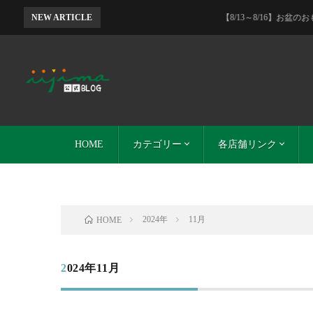
NEW ARTICLE
【8/13～8/16】お盆のおもてなしフェ
HOME
カテゴリー
各店舗リンク
イイジマグループ
本店とDELI-I
DELI-I
レストランイイジマ
SO-ZAI
イイジマ通販
イイジマ通販サイト
レストランイイジマ
DELI-I
SO-ZAI
2024年
11月
HOME
2024年11月