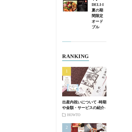
DELI-I
夏の期
間限定
オード
ブル
RANKING
出産内祝いについて -時期
や金額・サービスの紹介-
HOWTO