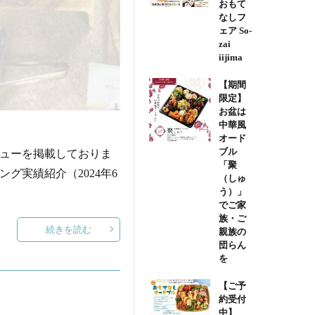
おもて
なしフ
ェア So-
zai
iijima
【期間
限定】
お盆は
中華風
オード
ブル
ニューを掲載しておりま
「聚
リング実績紹介（2024年6
（しゅ
う）」
でご家
族・ご
続きを読む
親族の
団らん
を
【ご予
約受付
中】