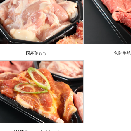
国産鶏もも
常陸牛焼