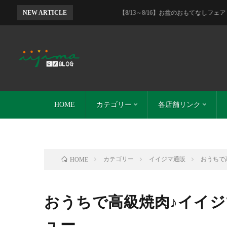
NEW ARTICLE
【8/13～8/16】お盆のおもてなしフェア 肉のイイジマ・DE
HOME
カテゴリー
各店舗リンク
イイジマグループ
本店とDELI-I
DELI-I
レストランイイジマ
SO-ZAI
イイジマ通販
イイジマ通販サイト
レストランイイジマ
DELI-I
SO-ZAI
カテゴリー
イイジマ通販
おうちで
HOME
おうちで高級焼肉♪イイジ
ュー