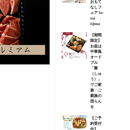
おもて
なしフ
ェア So-
zai
iijima
【期間
限定】
お盆は
中華風
オード
ブル
「聚
（しゅ
う）」
でご家
族・ご
親族の
団らん
を
【ご予
約受付
中】