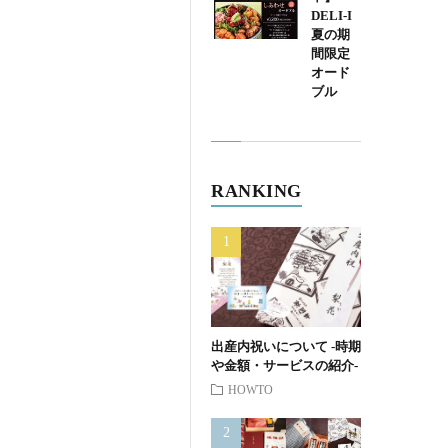
DELI-I
夏の期
間限定
オード
ブル
RANKING
出産内祝いについて -時期
や金額・サービスの紹介-
HOWTO