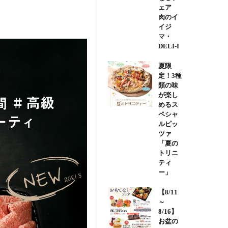
ェア
肉のイ
イジ
マ・
DELI-I
夏限
定！3種
類の味
が楽し
めるス
ペシャ
ルピッ
ツァ
「夏の
トリニ
ティ
ー」
【8/11
～
8/16】
お盆の