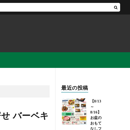
最近の投稿
【8/13
～
8/16】
寄せ バーベキ
お盆の
おもて
なしフ