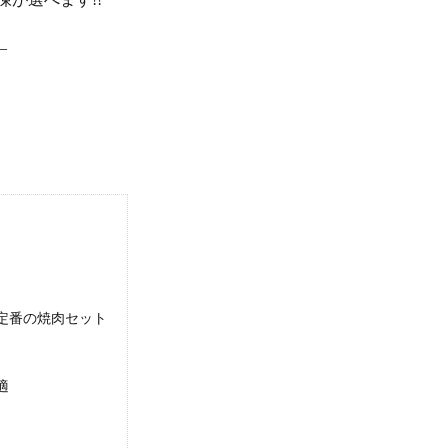
―
定番の焼肉セット
適