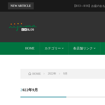
NEW ARTICLE
【8/13～8/16】お盆のおもてなしフェ
HOME
カテゴリー
各店舗リンク
イイジマグループ
本店とDELI-I
DELI-I
レストランイイジマ
SO-ZAI
イイジマ通販
イイジマ通販サイト
レストランイイジマ
DELI-I
SO-ZAI
2022年
9月
HOME
2022年9月