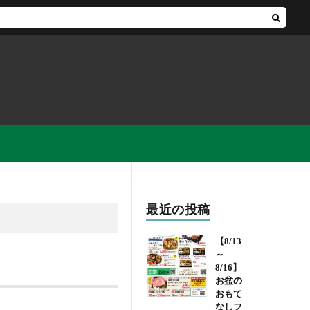
最近の投稿
【8/13
～
8/16】
お盆の
おもて
なしフ