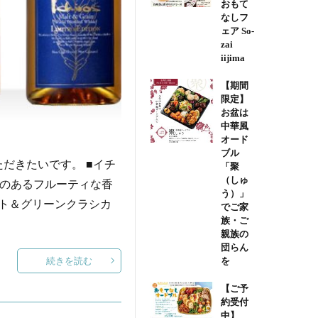
おもて
なしフ
ェア So-
zai
iijima
【期間
限定】
お盆は
中華風
オード
ブル
だきたいです。 ■イチ
「聚
（しゅ
艶のあるフルーティな香
う）」
モルト＆グリーンクラシカ
でご家
族・ご
親族の
団らん
続きを読む
を
【ご予
約受付
中】