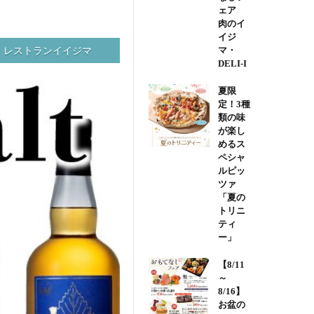
ェア
肉のイ
イジ
マ・
レストランイイジマ
DELI-I
夏限
定！3種
類の味
が楽し
めるス
ペシャ
ルピッ
ツァ
「夏の
トリニ
ティ
ー」
【8/11
～
8/16】
お盆の