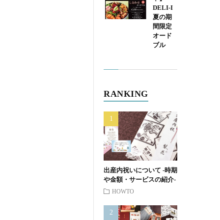
DELI-I
夏の期
間限定
オード
ブル
RANKING
出産内祝いについて -時期
や金額・サービスの紹介-
HOWTO