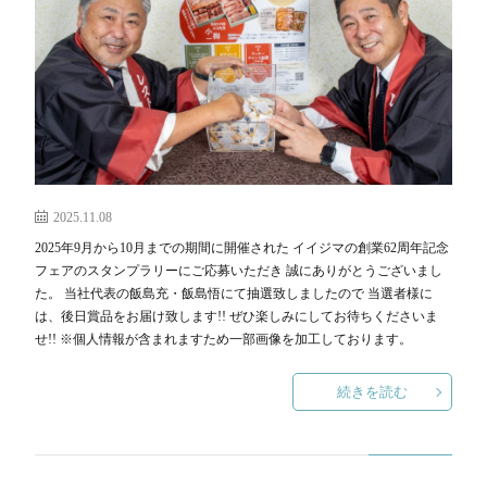
リ
D
ー
S
2025.11.08
各
2025年9月から10月までの期間に開催された イイジマの創業62周年記念
フェアのスタンプラリーにご応募いただき 誠にありがとうございまし
た。 当社代表の飯島充・飯島悟にて抽選致しましたので 当選者様に
店
は、後日賞品をお届け致します!! ぜひ楽しみにしてお待ちくださいま
せ!! ※個人情報が含まれますため一部画像を加工しております。
舗
続きを読む
リ
D
ン
S