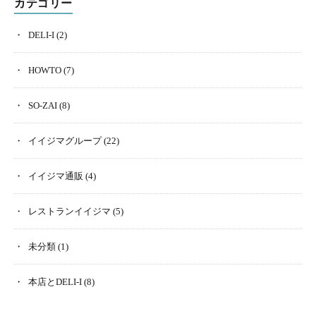
カテゴリー
DELI-I
(2)
HOWTO
(7)
SO-ZAI
(8)
イイジマグループ
(22)
イイジマ通販
(4)
レストランイイジマ
(5)
未分類
(1)
本店とDELI-I
(8)