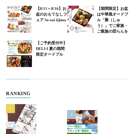
【8/11～8/16】お
【期間限定】お盆
盆のおもてなしフ
は中華風オードブ
ェア So-zai iijima
ル「聚（しゅ
う）」でご家族・
ご親族の団らんを
【ご予約受付中】
DELI-I 夏の期間
限定オードブル
RANKING