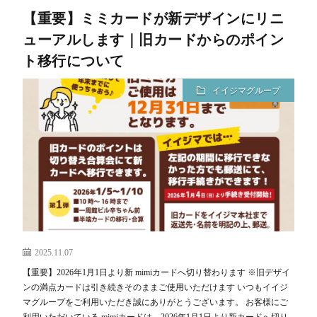
【重要】ミミカードが新デザインにリニ
ク
メ
ューアルします｜旧カードからのポイン
ト移行について
デ
イイジマグループ
ィ
ア
掲
載
2025.11.07
履
【重要】2026年1月1日より新 mimiカードへ切り替わります ※旧デザイ
ンの満点カードは引き続きそのままご使用いただけます いつもイイジ
マグループをご利用いただき誠にありがとうございます。 お客様にご
歴
利用いただいている mimiカードは、2026年1月1日より新カードへ切り