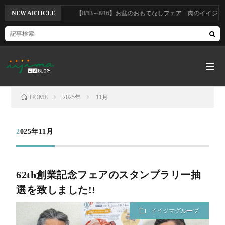
NEW ARTICLE
【8/13～8/16】お盆のおもてなしフェア 肉のイイジマ・DEL
HOME
2025年
11月
HOM
2025年11月
カ
62th創業記念フェアのスタンプラリー抽
テ
選を致しました!!
ゴ
本
イイジマグループ