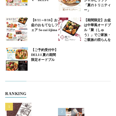
シャルピッツァ
「夏のトリニティ
ー」
【8/11～8/16】お
【期間限定】お盆
盆のおもてなしフ
は中華風オードブ
ェア So-zai iijima
ル「聚（しゅ
う）」でご家族・
ご親族の団らんを
【ご予約受付中】
DELI-I 夏の期間
限定オードブル
RANKING