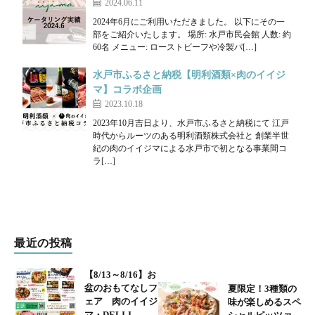
2024.06.11
2024年6月にご利用いただきました。 以下にその一
部をご紹介いたします。 場所: 水戸市民会館 人数: 約
60名 メニュー: ローストビーフや冷製パ[…]
水戸市ふるさと納税【明利酒類×肉のイイジ
マ】コラボ企画
2023.10.18
2023年10月吉日より、水戸市ふるさと納税にて 江戸
時代からルーツのある明利酒類株式会社と 創業半世
紀の肉のイイジマによる水戸市で初となる事業間コ
ラ[…]
最近の投稿
【8/13～8/16】お
盆のおもてなしフ
夏限定！3種類の
ェア 肉のイイジ
味が楽しめるスペ
マ・DELI-I