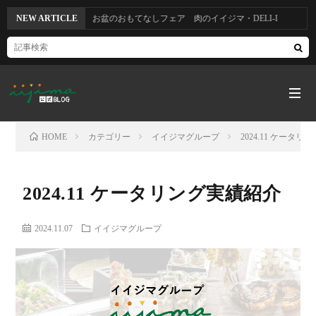
【8/13～8/16】お盆のおもてなしフェア 肉のイイジマ・DELI-I
NEW ARTICLE
HOME
カテゴリー
イイジマグループ
2024.11 ケータ
HOM
2024.11 ケータリング実績紹介
カ
2024.11.07
イイジマグループ
テ
ゴ
本