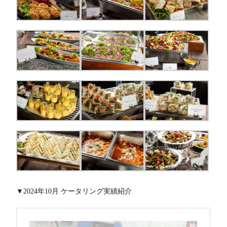
ク
メ
デ
ィ
ア
掲
載
履
▼2024年10月 ケータリング実績紹介
歴