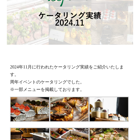
リ
D
ー
S
2024年11月に行われたケータリング実績をご紹介いたしま
各
す。
周年イベントのケータリングでした。
店
※一部メニューを掲載しております。
舗
リ
D
ン
S