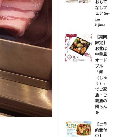
おもて
なしフ
ェア So-
zai
iijima
【期間
限定】
お盆は
中華風
オード
ブル
「聚
（しゅ
う）」
でご家
族・ご
親族の
団らん
を
【ご予
約受付
中】