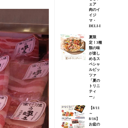
ェア
肉のイ
イジ
マ・
DELI-I
夏限
定！3種
類の味
が楽し
めるス
ペシャ
ルピッ
ツァ
「夏の
トリニ
ティ
ー」
【8/11
～
8/16】
お盆の