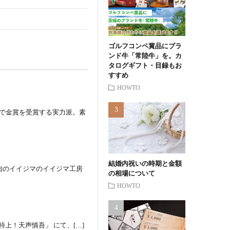
ゴルフコンペ賞品にブラ
ンド牛「常陸牛」を。カ
タログギフト・目録もお
すすめ
HOWTO
ルで金賞を受賞する実力派。素
結婚内祝いの時期と金額
肉のイイジマのイイジマ工房
の相場について
HOWTO
特上！天声慎吾」 にて、[…]