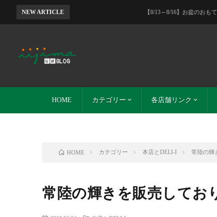
NEW ARTICLE
【8/13～8/16】お盆のおもてなしフェア 肉
HOME
カテゴリー
各店舗リンク
イイジマグループ
本店とDELI-I
DELI-I
レストランイイジマ
SO-ZAI
イイジマ通販
イイジマ通販サイト
レストランイイジマ
DELI-I
SO-ZAI
カテゴリー
本店とDELI-I
常陸の輝
HOME
常陸の輝きを販売しており