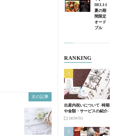
DELI-I
夏の期
間限定
オード
ブル
RANKING
次の記事
出産内祝いについて -時期
や金額・サービスの紹介-
HOWTO