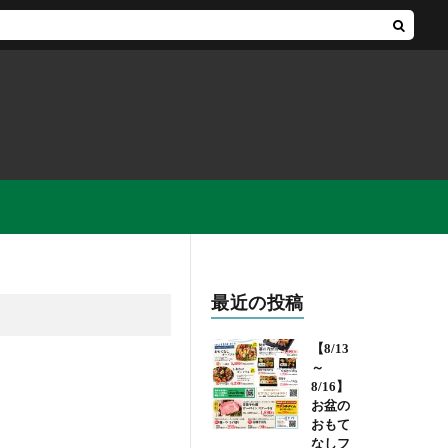
最近の投稿
【8/13
～
8/16】
お盆の
おもて
なしフ